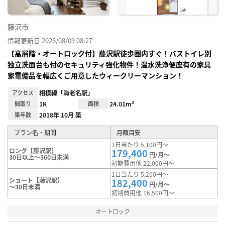
藤沢市
情報更新日 2026/08/09 08:27
【高層階・オートロック付】藤沢駅徒歩圏内すぐ！バストイレ別
独立洗面台も付のセキュリティ強化物件！温水洗浄便座有の家具
家電備品を幅広くご用意したウィークリーマンション！
アクセス
相模線「海老名駅」
間取り
1K
面積
24.01m²
築年数
2018年 10月 築
プラン名・期間
月額目安
1日当たり 5,100円～
ロング【藤沢駅】
179,400
円/月～
30日以上～360日未満
初期費用他 22,000円～
1日当たり 5,200円～
ショート【藤沢駅】
182,400
円/月～
～30日未満
初期費用他 16,500円～
オートロック