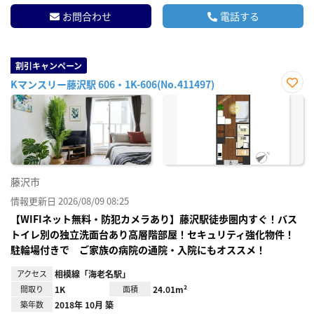
お問合わせ
電話する
割引キャンペーン
Kマンスリー藤沢駅 606・1K-606(No.411497)
お気
に入
り登
録
藤沢市
情報更新日 2026/08/09 08:25
【WIFIネット無料・防犯カメラあり】藤沢駅徒歩圏内すぐ！バス
トイレ別の独立洗面台あり高層階部屋！セキュリティ強化物件！
駐輪場付きで ご家族の病院の通院・入院にもオススメ！
アクセス
相模線「海老名駅」
間取り
1K
面積
24.01m²
築年数
2018年 10月 築