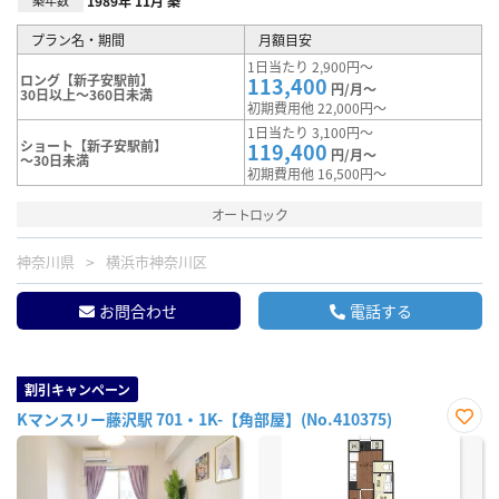
築年数
1989年 11月 築
プラン名・期間
月額目安
1日当たり 2,900円～
ロング【新子安駅前】
113,400
円/月～
30日以上～360日未満
初期費用他 22,000円～
1日当たり 3,100円～
ショート【新子安駅前】
119,400
円/月～
～30日未満
初期費用他 16,500円～
オートロック
神奈川県
横浜市神奈川区
お問合わせ
電話する
割引キャンペーン
Kマンスリー藤沢駅 701・1K-【角部屋】(No.410375)
お気
に入
り登
録