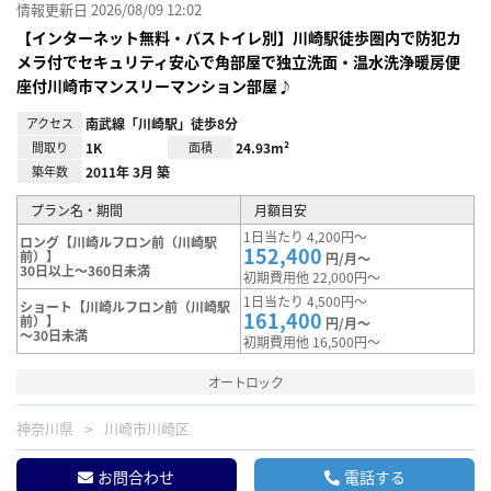
情報更新日 2026/08/09 12:02
【インターネット無料・バストイレ別】川崎駅徒歩圏内で防犯カ
メラ付でセキュリティ安心で角部屋で独立洗面・温水洗浄暖房便
座付川崎市マンスリーマンション部屋♪
アクセス
南武線「川崎駅」徒歩8分
間取り
1K
面積
24.93m²
築年数
2011年 3月 築
プラン名・期間
月額目安
1日当たり 4,200円～
ロング【川崎ルフロン前（川崎駅
152,400
前）】
円/月～
30日以上～360日未満
初期費用他 22,000円～
1日当たり 4,500円～
ショート【川崎ルフロン前（川崎駅
161,400
前）】
円/月～
～30日未満
初期費用他 16,500円～
オートロック
神奈川県
川崎市川崎区
お問合わせ
電話する