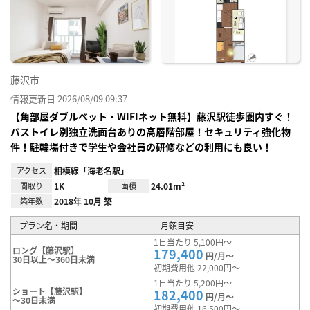
に入
り登
録
藤沢市
情報更新日 2026/08/09 09:37
【角部屋ダブルベット・WIFIネット無料】藤沢駅徒歩圏内すぐ！
バストイレ別独立洗面台ありの高層階部屋！セキュリティ強化物
件！駐輪場付きで学生や会社員の研修などの利用にも良い！
アクセス
相模線「海老名駅」
間取り
1K
面積
24.01m²
築年数
2018年 10月 築
プラン名・期間
月額目安
1日当たり 5,100円～
ロング【藤沢駅】
179,400
円/月～
30日以上～360日未満
初期費用他 22,000円～
1日当たり 5,200円～
ショート【藤沢駅】
182,400
円/月～
～30日未満
初期費用他 16,500円～