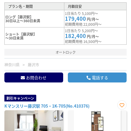
プラン名・期間
月額目安
1日当たり 5,100円～
ロング【藤沢駅】
179,400
円/月～
30日以上～360日未満
初期費用他 22,000円～
1日当たり 5,200円～
ショート【藤沢駅】
182,400
円/月～
～30日未満
初期費用他 16,500円～
オートロック
神奈川県
藤沢市
お問合わせ
電話する
割引キャンペーン
Kマンスリー藤沢駅 705・1K-705(No.410376)
お気
に入
り登
録