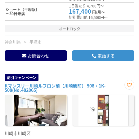
1日当たり 4,700円～
ショート【平塚駅】
167,400
円/月～
～30日未満
初期費用他 16,500円～
オートロック
神奈川県
平塚市
お問合わせ
電話する
割引キャンペーン
Kマンスリー川崎ルフロン前（川崎駅前） 508・1K-
508(No.482065)
お気
に入
り登
録
川崎市川崎区