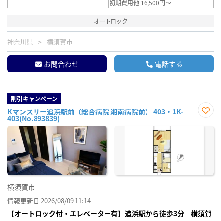
初期費用他 16,500円～
オートロック
神奈川県
横須賀市
お問合わせ
電話する
割引キャンペーン
Kマンスリー追浜駅前（総合病院 湘南病院前） 403・1K-
403(No.893839)
お気
に入
り登
録
横須賀市
情報更新日 2026/08/09 11:14
【オートロック付・エレベーター有】追浜駅から徒歩3分 横須賀