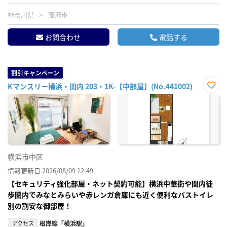
神奈川県
藤沢市
お問合わせ
電話する
割引キャンペーン
Kマンスリー横浜・関内 203・1K-【中部屋】(No.441002)
お気
に入
り登
録
横浜市中区
情報更新日 2026/08/09 12:49
【セキュリティ強化部屋・ネット契約可能】横浜中華街や関内徒
歩圏内でみなとみらいや赤レンガ倉庫にも近く便利なバストイレ
別の割安な御部屋！
アクセス
根岸線「横浜駅」