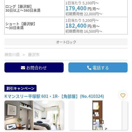
1日当たり 5,100円～
ロング【藤沢駅】
179,400
円/月～
30日以上～360日未満
初期費用他 22,000円～
1日当たり 5,200円～
ショート【藤沢駅】
182,400
円/月～
～30日未満
初期費用他 16,500円～
オートロック
神奈川県
藤沢市
お問合わせ
電話する
割引キャンペーン
Kマンスリー平塚駅 601・1R-【角部屋】(No.410324)
お気
に入
り登
録