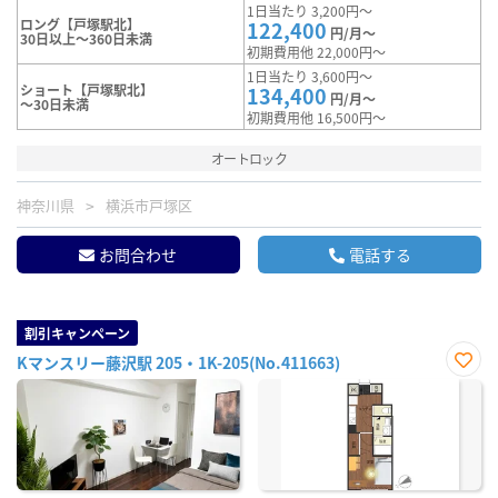
1日当たり 3,200円～
ロング【戸塚駅北】
122,400
円/月～
30日以上～360日未満
初期費用他 22,000円～
1日当たり 3,600円～
ショート【戸塚駅北】
134,400
円/月～
～30日未満
初期費用他 16,500円～
オートロック
神奈川県
横浜市戸塚区
お問合わせ
電話する
割引キャンペーン
Kマンスリー藤沢駅 205・1K-205(No.411663)
お気
に入
り登
録