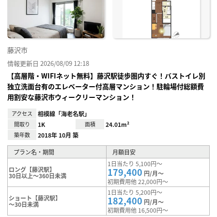
り登
録
藤沢市
情報更新日 2026/08/09 12:18
【高層階・WIFIネット無料】藤沢駅徒歩圏内すぐ！バストイレ別
独立洗面台有のエレベーター付高層マンション！駐輪場付総額費
用割安な藤沢市ウィークリーマンション！
アクセス
相模線「海老名駅」
間取り
1K
面積
24.01m²
築年数
2018年 10月 築
プラン名・期間
月額目安
1日当たり 5,100円～
ロング【藤沢駅】
179,400
円/月～
30日以上～360日未満
初期費用他 22,000円～
1日当たり 5,200円～
ショート【藤沢駅】
182,400
円/月～
～30日未満
初期費用他 16,500円～