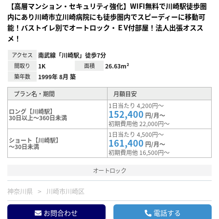
【高層マンション・セキュリティ強化】WIFI無料で川崎駅徒歩圏
内にあり川崎市立川崎病院にも徒歩圏内でスピーディーに移動可
能！バストイレ別でオートロック・ＥV付部屋！法人出張オスス
メ！
アクセス
南武線「川崎駅」徒歩7分
間取り
1K
面積
26.63m²
築年数
1999年 8月 築
プラン名・期間
月額目安
1日当たり 4,200円～
ロング【川崎駅】
152,400
円/月～
30日以上～360日未満
初期費用他 22,000円～
1日当たり 4,500円～
ショート【川崎駅】
161,400
円/月～
～30日未満
初期費用他 16,500円～
オートロック
神奈川県
川崎市川崎区
お問合わせ
電話する