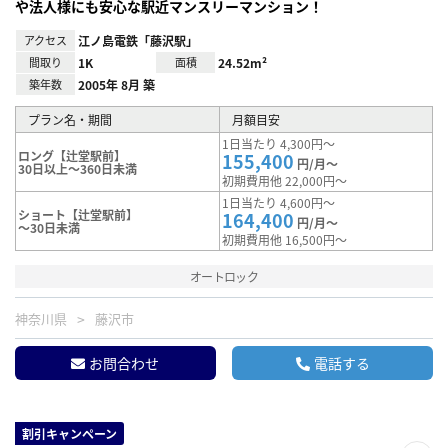
や法人様にも安心な駅近マンスリーマンション！
アクセス
江ノ島電鉄「藤沢駅」
間取り
1K
面積
24.52m²
築年数
2005年 8月 築
プラン名・期間
月額目安
1日当たり 4,300円～
ロング【辻堂駅前】
155,400
円/月～
30日以上～360日未満
初期費用他 22,000円～
1日当たり 4,600円～
ショート【辻堂駅前】
164,400
円/月～
～30日未満
初期費用他 16,500円～
オートロック
神奈川県
藤沢市
お問合わせ
電話する
割引キャンペーン