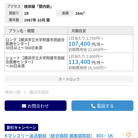
アクセス
根岸線「関内駅」
間取り
1R
面積
16m²
築年数
1987年 10月 築
プラン名・期間
月額目安
1日当たり 2,700円～
ロング【横浜市立大学附属市民総合
107,400
医療センター】
円/月～
30日以上～360日未満
初期費用他 22,000円～
1日当たり 2,900円～
ショート【横浜市立大学附属市民総
113,400
合医療センター】
円/月～
～30日未満
初期費用他 16,500円～
オートロック
神奈川県
横浜市南区
お問合わせ
電話する
割引キャンペーン
Kマンスリー追浜駅前（総合病院 湘南病院前） 303・1K-