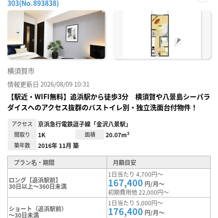
303(No.893838)
お気
に入
り登
録
横須賀市
情報更新日 2026/08/09 10:31
【駅近・WIFI無料】追浜駅から徒歩3分 横須賀や八景島シーパラ
ダイスへのアクセス抜群のバストイレ別・独立洗面台付物件！
アクセス
京浜急行電鉄逗子線「金沢八景駅」
間取り
1K
面積
20.07m²
築年数
2016年 11月 築
プラン名・期間
月額目安
1日当たり 4,700円～
ロング【追浜駅前】
167,400
円/月～
30日以上～360日未満
初期費用他 22,000円～
1日当たり 5,000円～
ショート（追浜駅前）
176,400
円/月～
～30日未満