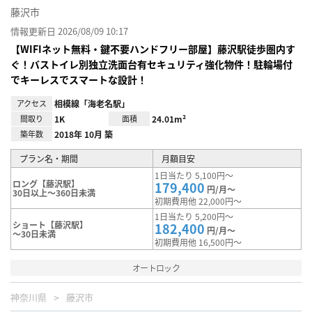
藤沢市
情報更新日 2026/08/09 10:17
【WIFIネット無料・鍵不要ハンドフリー部屋】藤沢駅徒歩圏内す
ぐ！バストイレ別独立洗面台有セキュリティ強化物件！駐輪場付
でキーレスでスマートな設計！
アクセス
相模線「海老名駅」
間取り
1K
面積
24.01m²
築年数
2018年 10月 築
プラン名・期間
月額目安
1日当たり 5,100円～
ロング【藤沢駅】
179,400
円/月～
30日以上～360日未満
初期費用他 22,000円～
1日当たり 5,200円～
ショート【藤沢駅】
182,400
円/月～
～30日未満
初期費用他 16,500円～
オートロック
神奈川県
藤沢市