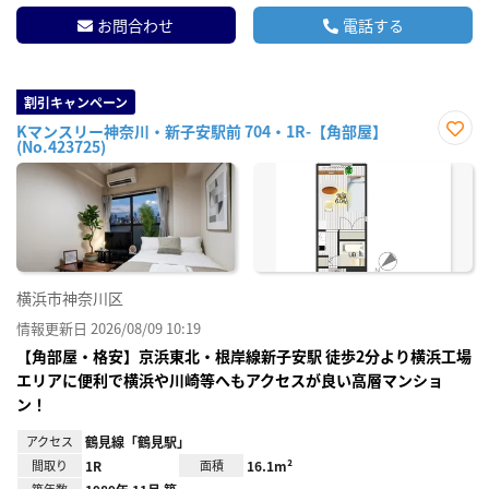
お問合わせ
電話する
割引キャンペーン
Kマンスリー神奈川・新子安駅前 704・1R-【角部屋】
(No.423725)
お気
に入
り登
録
横浜市神奈川区
情報更新日 2026/08/09 10:19
【角部屋・格安】京浜東北・根岸線新子安駅 徒歩2分より横浜工場
エリアに便利で横浜や川崎等へもアクセスが良い高層マンショ
ン！
アクセス
鶴見線「鶴見駅」
間取り
1R
面積
16.1m²