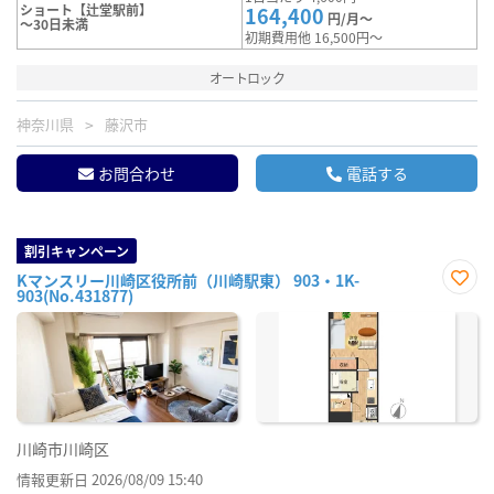
ショート【辻堂駅前】
164,400
円/月～
～30日未満
初期費用他 16,500円～
オートロック
神奈川県
藤沢市
お問合わせ
電話する
割引キャンペーン
Kマンスリー川崎区役所前（川崎駅東） 903・1K-
903(No.431877)
お気
に入
り登
録
川崎市川崎区
情報更新日 2026/08/09 15:40