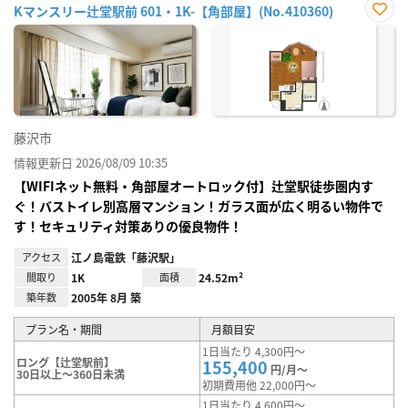
Kマンスリー辻堂駅前 601・1K-【角部屋】(No.410360)
お気
に入
り登
録
藤沢市
情報更新日 2026/08/09 10:35
【WIFIネット無料・角部屋オートロック付】辻堂駅徒歩圏内す
ぐ！バストイレ別高層マンション！ガラス面が広く明るい物件で
す！セキュリティ対策ありの優良物件！
アクセス
江ノ島電鉄「藤沢駅」
間取り
1K
面積
24.52m²
築年数
2005年 8月 築
プラン名・期間
月額目安
1日当たり 4,300円～
ロング【辻堂駅前】
155,400
円/月～
30日以上～360日未満
初期費用他 22,000円～
1日当たり 4,600円～