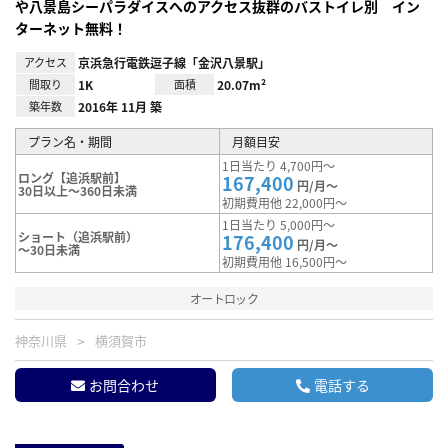
や八景島シーパラダイスへのアクセス抜群のバストイレ別 イン
ターネット無料！
アクセス
京浜急行電鉄逗子線「金沢八景駅」
間取り
1K
面積
20.07m²
築年数
2016年 11月 築
プラン名・期間
月額目安
1日当たり 4,700円～
ロング【追浜駅前】
167,400
円/月～
30日以上～360日未満
初期費用他 22,000円～
1日当たり 5,000円～
ショート（追浜駅前）
176,400
円/月～
～30日未満
初期費用他 16,500円～
オートロック
神奈川県
横須賀市
お問合わせ
電話する