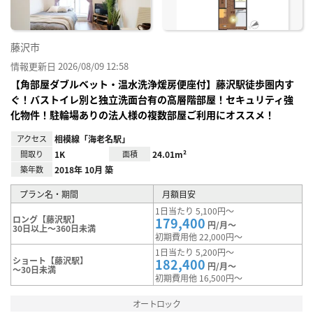
藤沢市
情報更新日 2026/08/09 12:58
【角部屋ダブルベット・温水洗浄煖房便座付】藤沢駅徒歩圏内す
ぐ！バストイレ別と独立洗面台有の高層階部屋！セキュリティ強
化物件！駐輪場ありの法人様の複数部屋ご利用にオススメ！
アクセス
相模線「海老名駅」
間取り
1K
面積
24.01m²
築年数
2018年 10月 築
プラン名・期間
月額目安
1日当たり 5,100円～
ロング【藤沢駅】
179,400
円/月～
30日以上～360日未満
初期費用他 22,000円～
1日当たり 5,200円～
ショート【藤沢駅】
182,400
円/月～
～30日未満
初期費用他 16,500円～
オートロック