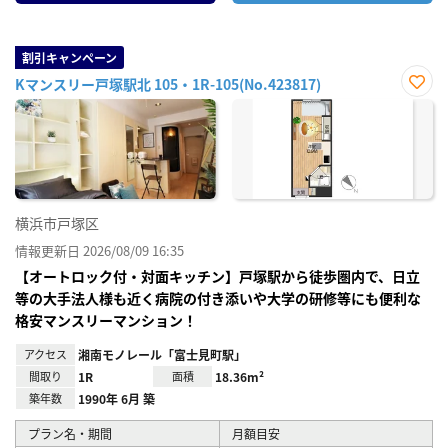
割引キャンペーン
Kマンスリー戸塚駅北 105・1R-105(No.423817)
お気
に入
り登
録
横浜市戸塚区
情報更新日 2026/08/09 16:35
【オートロック付・対面キッチン】戸塚駅から徒歩圏内で、日立
等の大手法人様も近く病院の付き添いや大学の研修等にも便利な
格安マンスリーマンション！
アクセス
湘南モノレール「富士見町駅」
間取り
1R
面積
18.36m²
築年数
1990年 6月 築
プラン名・期間
月額目安