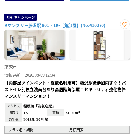
割引キャンペーン
Kマンスリー藤沢駅 801・1K-【角部屋】(No.410370)
お気
に入
り登
録
藤沢市
情報更新日 2026/08/09 12:34
【角部屋ツインベット・複数名利用可】藤沢駅徒歩圏内すぐ！バ
ストイレ別独立洗面台あり高層階角部屋！セキュリティ強化物件
マンスリーマンション！
アクセス
相模線「海老名駅」
間取り
1K
面積
24.01m²
築年数
2018年 10月 築
プラン名・期間
月額目安