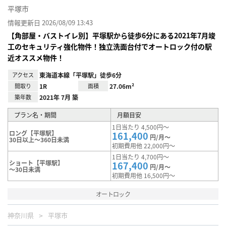
平塚市
情報更新日 2026/08/09 13:43
【角部屋・バストイレ別】平塚駅から徒歩6分にある2021年7月竣
工のセキュリティ強化物件！独立洗面台付でオートロック付の駅
近オススメ物件！
アクセス
東海道本線「平塚駅」徒歩6分
間取り
1R
面積
27.06m²
築年数
2021年 7月 築
プラン名・期間
月額目安
1日当たり 4,500円～
ロング【平塚駅】
161,400
円/月～
30日以上～360日未満
初期費用他 22,000円～
1日当たり 4,700円～
ショート【平塚駅】
167,400
円/月～
～30日未満
初期費用他 16,500円～
オートロック
神奈川県
平塚市