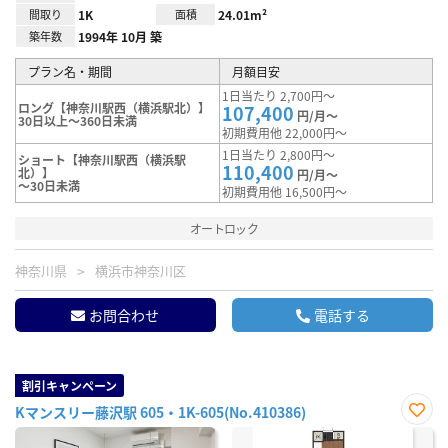
間取り
1K
面積
24.01m²
築年数
1994年 10月 築
プラン名・期間
月額目安
1日当たり 2,700円～
ロング【神奈川駅西（横浜駅北）】
107,400
円/月～
30日以上～360日未満
初期費用他 22,000円～
1日当たり 2,800円～
ショート【神奈川駅西（横浜駅
110,400
北）】
円/月～
～30日未満
初期費用他 16,500円～
オートロック
神奈川県
横浜市神奈川区
お問合わせ
電話する
割引キャンペーン
Kマンスリー藤沢駅 605・1K-605(No.410386)
お気
に入