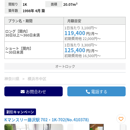
間取り
1K
面積
20.07m²
築年数
1998年 4月 築
プラン名・期間
月額目安
1日当たり 3,100円～
ロング【関内】
119,400
円/月～
30日以上～360日未満
初期費用他 22,000円～
1日当たり 3,300円～
ショート【関内】
125,400
円/月～
～30日未満
初期費用他 16,500円～
オートロック
神奈川県
横浜市中区
お問合わせ
電話する
割引キャンペーン
Kマンスリー藤沢駅 702・1K-702(No.410378)
お気
に入