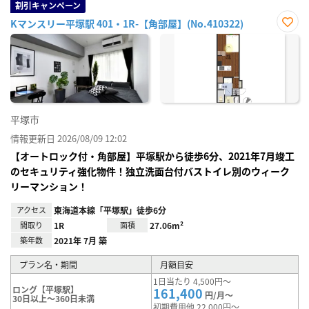
割引キャンペーン
Kマンスリー平塚駅 401・1R-【角部屋】(No.410322)
お気
に入
り登
録
平塚市
情報更新日 2026/08/09 12:02
【オートロック付・角部屋】平塚駅から徒歩6分、2021年7月竣工
のセキュリティ強化物件！独立洗面台付バストイレ別のウィーク
リーマンション！
アクセス
東海道本線「平塚駅」徒歩6分
間取り
1R
面積
27.06m²
築年数
2021年 7月 築
プラン名・期間
月額目安
1日当たり 4,500円～
ロング【平塚駅】
161,400
円/月～
30日以上～360日未満
初期費用他 22,000円～