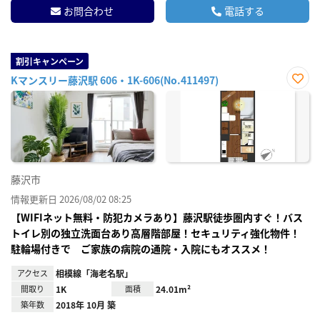
お問合わせ
電話する
割引キャンペーン
Kマンスリー藤沢駅 606・1K-606(No.411497)
お気
に入
り登
録
藤沢市
情報更新日 2026/08/02 08:25
【WIFIネット無料・防犯カメラあり】藤沢駅徒歩圏内すぐ！バス
トイレ別の独立洗面台あり高層階部屋！セキュリティ強化物件！
駐輪場付きで ご家族の病院の通院・入院にもオススメ！
アクセス
相模線「海老名駅」
間取り
1K
面積
24.01m²
築年数
2018年 10月 築