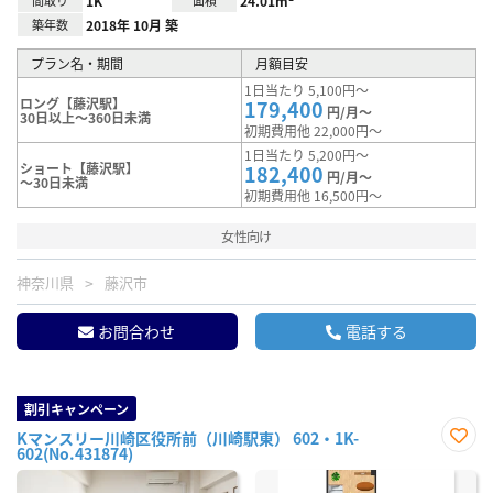
間取り
1K
面積
24.01m²
築年数
2018年 10月 築
プラン名・期間
月額目安
1日当たり 5,100円～
ロング【藤沢駅】
179,400
円/月～
30日以上～360日未満
初期費用他 22,000円～
1日当たり 5,200円～
ショート【藤沢駅】
182,400
円/月～
～30日未満
初期費用他 16,500円～
女性向け
神奈川県
藤沢市
お問合わせ
電話する
割引キャンペーン
Kマンスリー川崎区役所前（川崎駅東） 602・1K-
602(No.431874)
お気
に入
り登