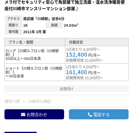
メラ付でセキュリティ安心で角部屋で独立洗面・温水洗浄暖房便
座付川崎市マンスリーマンション部屋♪
アクセス
南武線「川崎駅」徒歩8分
間取り
1K
面積
24.93m²
築年数
2011年 3月 築
プラン名・期間
月額目安
1日当たり 4,200円～
ロング【川崎ルフロン前（川崎駅
152,400
前）】
円/月～
30日以上～360日未満
初期費用他 22,000円～
1日当たり 4,500円～
ショート【川崎ルフロン前（川崎駅
161,400
前）】
円/月～
～30日未満
初期費用他 16,500円～
女性向け
神奈川県
川崎市川崎区
お問合わせ
電話する