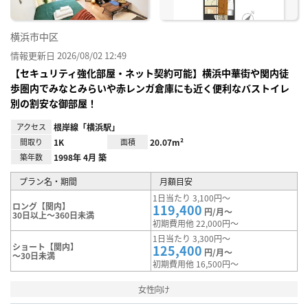
横浜市中区
情報更新日 2026/08/02 12:49
【セキュリティ強化部屋・ネット契約可能】横浜中華街や関内徒
歩圏内でみなとみらいや赤レンガ倉庫にも近く便利なバストイレ
別の割安な御部屋！
アクセス
根岸線「横浜駅」
間取り
1K
面積
20.07m²
築年数
1998年 4月 築
プラン名・期間
月額目安
1日当たり 3,100円～
ロング【関内】
119,400
円/月～
30日以上～360日未満
初期費用他 22,000円～
1日当たり 3,300円～
ショート【関内】
125,400
円/月～
～30日未満
初期費用他 16,500円～
女性向け