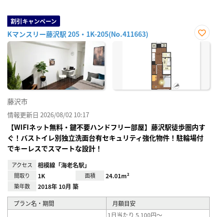
割引キャンペーン
Kマンスリー藤沢駅 205・1K-205(No.411663)
お気
に入
り登
録
藤沢市
情報更新日 2026/08/02 10:17
【WIFIネット無料・鍵不要ハンドフリー部屋】藤沢駅徒歩圏内す
ぐ！バストイレ別独立洗面台有セキュリティ強化物件！駐輪場付
でキーレスでスマートな設計！
アクセス
相模線「海老名駅」
間取り
1K
面積
24.01m²
築年数
2018年 10月 築
プラン名・期間
月額目安
1日当たり 5,100円～