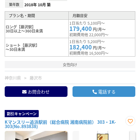
築年数
2018年 10月 築
プラン名・期間
月額目安
1日当たり 5,100円～
ロング【藤沢駅】
179,400
円/月～
30日以上～360日未満
初期費用他 22,000円～
1日当たり 5,200円～
ショート【藤沢駅】
182,400
円/月～
～30日未満
初期費用他 16,500円～
女性向け
神奈川県
藤沢市
お問合わせ
電話する
割引キャンペーン
Kマンスリー追浜駅前（総合病院 湘南病院前） 303・1K-
303(No.893838)
お気
に入
り登