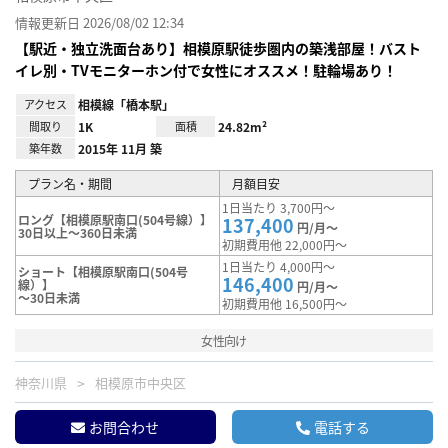
情報更新日 2026/08/02 12:34
【駅近・独立洗面台あり】相模原駅徒歩圏内の築浅部屋！バスト
イレ別・TVモニターホン付で女性にオススメ！駐輪場あり！
アクセス
相模線「橋本駅」
間取り
1K
面積
24.82m²
築年数
2015年 11月 築
プラン名・期間
月額目安
1日当たり 3,700円～
ロング【相模原駅南口(504号線）】
137,400
円/月～
30日以上～360日未満
初期費用他 22,000円～
1日当たり 4,000円～
ショート【相模原駅南口(504号
146,400
線）】
円/月～
～30日未満
初期費用他 16,500円～
女性向け
神奈川県
相模原市中央区
お問合わせ
電話する