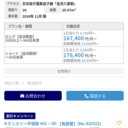
アクセス
京浜急行電鉄逗子線「金沢八景駅」
間取り
1K
面積
20.07m²
築年数
2016年 11月 築
プラン名・期間
月額目安
1日当たり 4,700円～
ロング【追浜駅前】
167,400
円/月～
30日以上～360日未満
初期費用他 22,000円～
1日当たり 5,000円～
ショート（追浜駅前）
176,400
円/月～
～30日未満
初期費用他 16,500円～
女性向け
神奈川県
横須賀市
お問合わせ
電話する
割引キャンペーン
Kマンスリー平塚駅 401・1R-【角部屋】(No.410322)