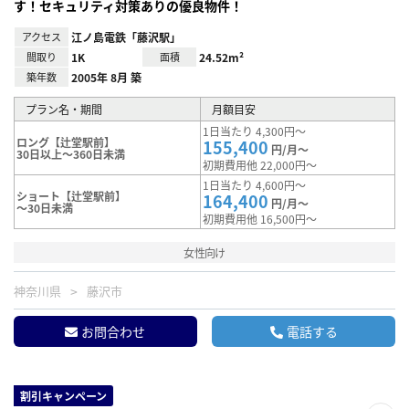
す！セキュリティ対策ありの優良物件！
アクセス
江ノ島電鉄「藤沢駅」
間取り
1K
面積
24.52m²
築年数
2005年 8月 築
プラン名・期間
月額目安
1日当たり 4,300円～
ロング【辻堂駅前】
155,400
円/月～
30日以上～360日未満
初期費用他 22,000円～
1日当たり 4,600円～
ショート【辻堂駅前】
164,400
円/月～
～30日未満
初期費用他 16,500円～
女性向け
神奈川県
藤沢市
お問合わせ
電話する
割引キャンペーン