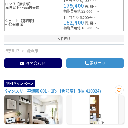
1日当たり 5,100円～
ロング【藤沢駅】
179,400
円/月～
30日以上～360日未満
初期費用他 22,000円～
1日当たり 5,200円～
ショート【藤沢駅】
182,400
円/月～
～30日未満
初期費用他 16,500円～
女性向け
神奈川県
藤沢市
お問合わせ
電話する
割引キャンペーン
Kマンスリー平塚駅 601・1R-【角部屋】(No.410324)
お気
に入
り登
録