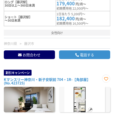
ロング【藤沢駅】
179,400
円/月～
30日以上～360日未満
初期費用他 22,000円～
1日当たり 5,200円～
ショート【藤沢駅】
182,400
円/月～
～30日未満
初期費用他 16,500円～
女性向け
神奈川県
藤沢市
お問合わせ
電話する
割引キャンペーン
Kマンスリー神奈川・新子安駅前 704・1R-【角部屋】
(No.423725)
お気
に入
り登
録