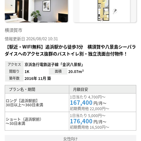
録
横須賀市
情報更新日 2026/08/02 10:31
【駅近・WIFI無料】追浜駅から徒歩3分 横須賀や八景島シーパラ
ダイスへのアクセス抜群のバストイレ別・独立洗面台付物件！
アクセス
京浜急行電鉄逗子線「金沢八景駅」
間取り
1K
面積
20.07m²
築年数
2016年 11月 築
プラン名・期間
月額目安
1日当たり 4,700円～
ロング【追浜駅前】
167,400
円/月～
30日以上～360日未満
初期費用他 22,000円～
1日当たり 5,000円～
ショート（追浜駅前）
176,400
円/月～
～30日未満
初期費用他 16,500円～
女性向け