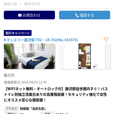
神奈川県
横浜市中区
お問合わせ
電話する
割引キャンペーン
Kマンスリー藤沢駅 702・1K-702(No.410378)
お気
に入
り登
録
藤沢市
情報更新日 2026/08/02 12:45
【WIFIネット無料・オートロック付】藤沢駅徒歩圏内すぐ！バス
トイレ別独立洗面台ありの高層階部屋！セキュリティ強化で女性
にオススメ安心な御部屋！
アクセス
相模線「海老名駅」