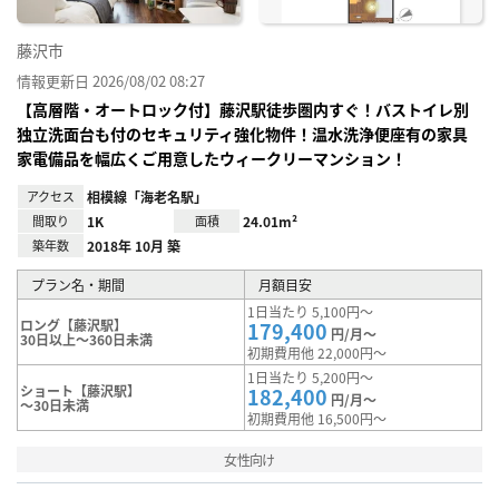
藤沢市
情報更新日 2026/08/02 08:27
【高層階・オートロック付】藤沢駅徒歩圏内すぐ！バストイレ別
独立洗面台も付のセキュリティ強化物件！温水洗浄便座有の家具
家電備品を幅広くご用意したウィークリーマンション！
アクセス
相模線「海老名駅」
間取り
1K
面積
24.01m²
築年数
2018年 10月 築
プラン名・期間
月額目安
1日当たり 5,100円～
ロング【藤沢駅】
179,400
円/月～
30日以上～360日未満
初期費用他 22,000円～
1日当たり 5,200円～
ショート【藤沢駅】
182,400
円/月～
～30日未満
初期費用他 16,500円～
女性向け