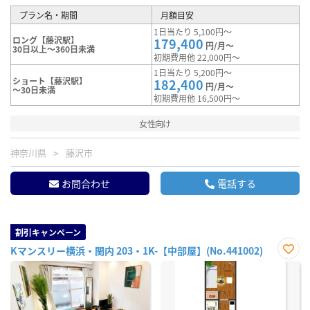
プラン名・期間
月額目安
1日当たり 5,100円～
ロング【藤沢駅】
179,400
円/月～
30日以上～360日未満
初期費用他 22,000円～
1日当たり 5,200円～
ショート【藤沢駅】
182,400
円/月～
～30日未満
初期費用他 16,500円～
女性向け
神奈川県
藤沢市
お問合わせ
電話する
割引キャンペーン
Kマンスリー横浜・関内 203・1K-【中部屋】(No.441002)
お気
に入
り登
録