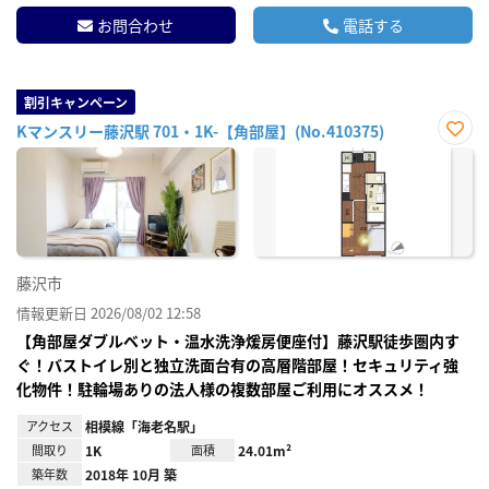
お問合わせ
電話する
割引キャンペーン
Kマンスリー藤沢駅 701・1K-【角部屋】(No.410375)
お気
に入
り登
録
藤沢市
情報更新日 2026/08/02 12:58
【角部屋ダブルベット・温水洗浄煖房便座付】藤沢駅徒歩圏内す
ぐ！バストイレ別と独立洗面台有の高層階部屋！セキュリティ強
化物件！駐輪場ありの法人様の複数部屋ご利用にオススメ！
アクセス
相模線「海老名駅」
間取り
1K
面積
24.01m²
築年数
2018年 10月 築