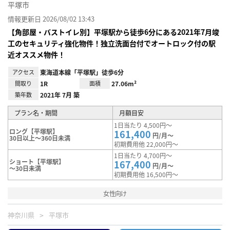
平塚市
情報更新日 2026/08/02 13:43
【角部屋・バストイレ別】平塚駅から徒歩6分にある2021年7月竣
工のセキュリティ強化物件！独立洗面台付でオートロック付の駅
近オススメ物件！
アクセス
東海道本線「平塚駅」徒歩6分
間取り
1R
面積
27.06m²
築年数
2021年 7月 築
プラン名・期間
月額目安
1日当たり 4,500円～
ロング【平塚駅】
161,400
円/月～
30日以上～360日未満
初期費用他 22,000円～
1日当たり 4,700円～
ショート【平塚駅】
167,400
円/月～
～30日未満
初期費用他 16,500円～
女性向け
神奈川県
平塚市