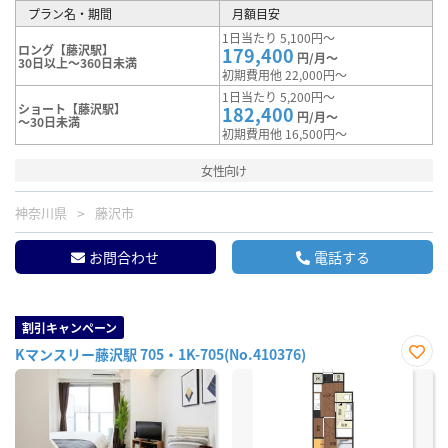
プラン名・期間
月額目安
1日当たり 5,100円～
ロング【藤沢駅】
179,400
円/月～
30日以上～360日未満
初期費用他 22,000円～
1日当たり 5,200円～
ショート【藤沢駅】
182,400
円/月～
～30日未満
初期費用他 16,500円～
女性向け
神奈川県
藤沢市
お問合わせ
電話する
割引キャンペーン
Kマンスリー藤沢駅 705・1K-705(No.410376)
お気
に入
り登
録