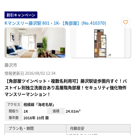
割引キャンペーン
Kマンスリー藤沢駅 801・1K-【角部屋】(No.410370)
お気
に入
り登
録
藤沢市
情報更新日 2026/08/02 12:34
【角部屋ツインベット・複数名利用可】藤沢駅徒歩圏内すぐ！バ
ストイレ別独立洗面台あり高層階角部屋！セキュリティ強化物件
マンスリーマンション！
アクセス
相模線「海老名駅」
間取り
1K
面積
24.01m²
築年数
2018年 10月 築
プラン名・期間
月額目安