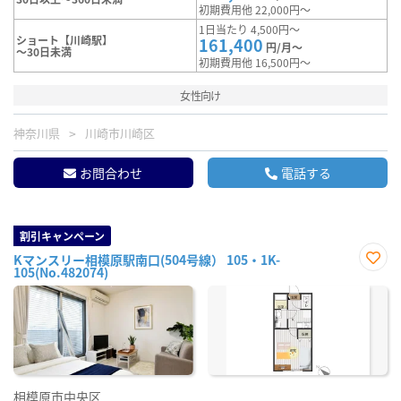
初期費用他 22,000円～
1日当たり 4,500円～
ショート【川崎駅】
161,400
円/月～
～30日未満
初期費用他 16,500円～
女性向け
神奈川県
川崎市川崎区
お問合わせ
電話する
割引キャンペーン
Kマンスリー相模原駅南口(504号線） 105・1K-
105(No.482074)
お気
に入
り登
録
相模原市中央区