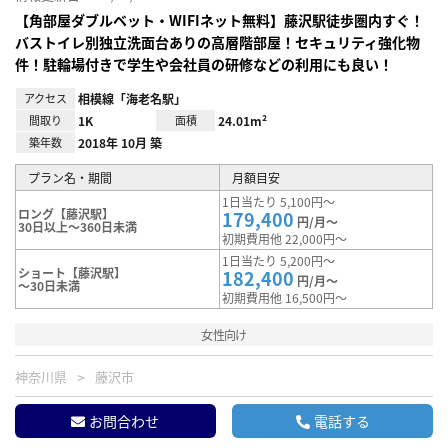
【角部屋ダブルベット・WIFIネット無料】藤沢駅徒歩圏内すぐ！
バストイレ別独立洗面台ありの高層階部屋！セキュリティ強化物
件！駐輪場付きで学生や会社員の研修などの利用にも良い！
アクセス
相模線「海老名駅」
間取り
1K
面積
24.01m²
築年数
2018年 10月 築
プラン名・期間
月額目安
1日当たり 5,100円～
ロング【藤沢駅】
179,400
円/月～
30日以上～360日未満
初期費用他 22,000円～
1日当たり 5,200円～
ショート【藤沢駅】
182,400
円/月～
～30日未満
初期費用他 16,500円～
女性向け
神奈川県
藤沢市
お問合わせ
電話する