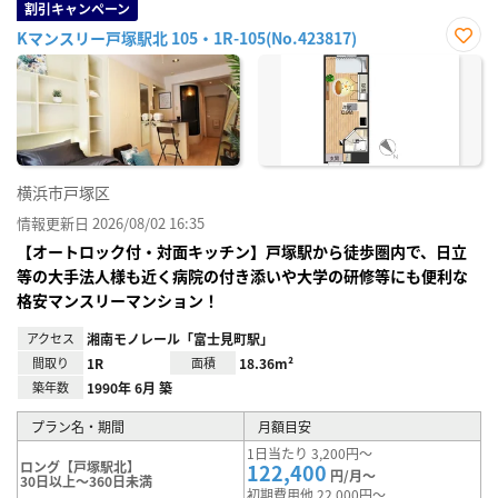
割引キャンペーン
Kマンスリー戸塚駅北 105・1R-105(No.423817)
お気
に入
り登
録
横浜市戸塚区
情報更新日 2026/08/02 16:35
【オートロック付・対面キッチン】戸塚駅から徒歩圏内で、日立
等の大手法人様も近く病院の付き添いや大学の研修等にも便利な
格安マンスリーマンション！
アクセス
湘南モノレール「富士見町駅」
間取り
1R
面積
18.36m²
築年数
1990年 6月 築
プラン名・期間
月額目安
1日当たり 3,200円～
ロング【戸塚駅北】
122,400
円/月～
30日以上～360日未満
初期費用他 22,000円～