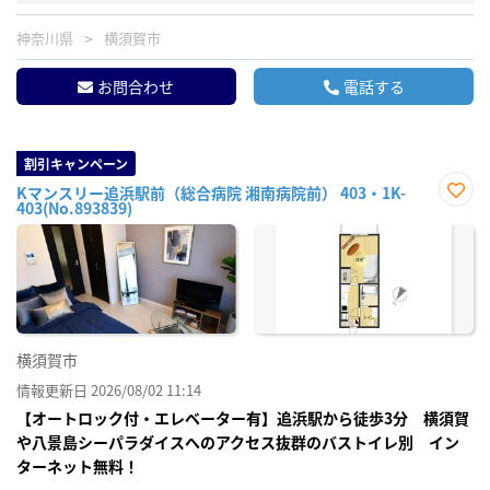
神奈川県
横須賀市
お問合わせ
電話する
割引キャンペーン
Kマンスリー追浜駅前（総合病院 湘南病院前） 403・1K-
403(No.893839)
お気
に入
り登
録
横須賀市
情報更新日 2026/08/02 11:14
【オートロック付・エレベーター有】追浜駅から徒歩3分 横須賀
や八景島シーパラダイスへのアクセス抜群のバストイレ別 イン
ターネット無料！