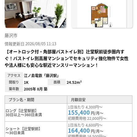
に入
り登
録
藤沢市
情報更新日 2026/08/05 11:13
【オートロック付・角部屋バストイレ別】辻堂駅前徒歩圏内す
ぐ！バストイレ別高層マンションでセキュリティ強化物件で女性
や法人様にも安心な駅近マンスリーマンション！
アクセス
江ノ島電鉄「藤沢駅」
間取り
1K
面積
24.52m²
築年数
2005年 8月 築
プラン名・期間
月額目安
1日当たり 4,300円～
ロング【辻堂駅前】
155,400
円/月～
30日以上～360日未満
初期費用他 22,000円～
1日当たり 4,600円～
ショート【辻堂駅前】
164,400
円/月～
～30日未満
初期費用他 16,500円～