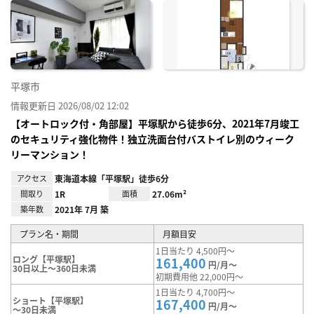
お気
に入
り登
録
平塚市
情報更新日 2026/08/02 12:02
【オートロック付・角部屋】平塚駅から徒歩6分、2021年7月竣工
のセキュリティ強化物件！独立洗面台付バストイレ別のウィーク
リーマンション！
アクセス
東海道本線「平塚駅」徒歩6分
間取り
1R
面積
27.06m²
築年数
2021年 7月 築
プラン名・期間
月額目安
1日当たり 4,500円～
ロング【平塚駅】
161,400
円/月～
30日以上～360日未満
初期費用他 22,000円～
1日当たり 4,700円～
ショート【平塚駅】
167,400
円/月～
～30日未満