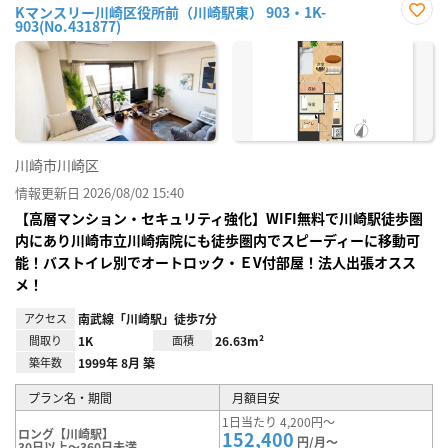
Kマンスリー川崎区役所前（川崎駅東） 903・1K-
903(No.431877)
お気
に入
り登
録
川崎市川崎区
情報更新日 2026/08/02 15:40
【高層マンション・セキュリティ強化】WIFI無料で川崎駅徒歩圏
内にあり川崎市立川崎病院にも徒歩圏内でスピーディーに移動可
能！バストイレ別でオートロック・ＥV付部屋！法人出張オスス
メ！
アクセス
南武線「川崎駅」徒歩7分
間取り
1K
面積
26.63m²
築年数
1999年 8月 築
プラン名・期間
月額目安
1日当たり 4,200円～
ロング【川崎駅】
152,400
円/月～
30日以上～360日未満