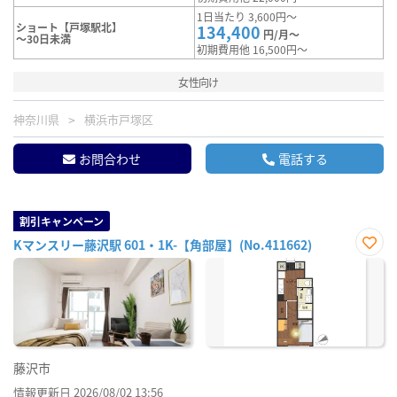
1日当たり 3,600円～
ショート【戸塚駅北】
134,400
円/月～
～30日未満
初期費用他 16,500円～
女性向け
神奈川県
横浜市戸塚区
お問合わせ
電話する
割引キャンペーン
Kマンスリー藤沢駅 601・1K-【角部屋】(No.411662)
お気
に入
り登
録
藤沢市
情報更新日 2026/08/02 13:56