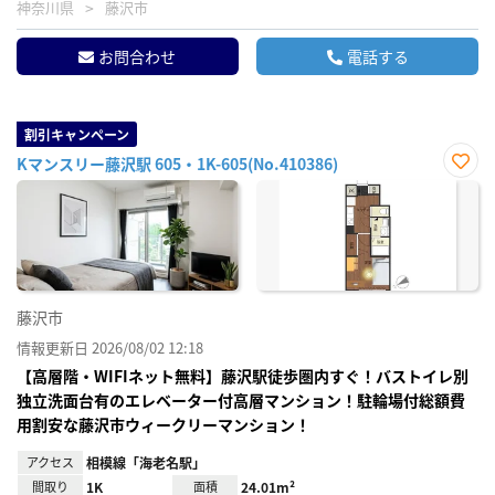
神奈川県
藤沢市
お問合わせ
電話する
割引キャンペーン
Kマンスリー藤沢駅 605・1K-605(No.410386)
お気
に入
り登
録
藤沢市
情報更新日 2026/08/02 12:18
【高層階・WIFIネット無料】藤沢駅徒歩圏内すぐ！バストイレ別
独立洗面台有のエレベーター付高層マンション！駐輪場付総額費
用割安な藤沢市ウィークリーマンション！
アクセス
相模線「海老名駅」
間取り
1K
面積
24.01m²