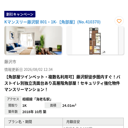
割引キャンペーン
Kマンスリー藤沢駅 801・1K-【角部屋】(No.410370)
お気
に入
り登
録
藤沢市
情報更新日 2026/08/02 12:34
【角部屋ツインベット・複数名利用可】藤沢駅徒歩圏内すぐ！バ
ストイレ別独立洗面台あり高層階角部屋！セキュリティ強化物件
マンスリーマンション！
アクセス
相模線「海老名駅」
間取り
1K
面積
24.01m²
築年数
2018年 10月 築
プラン名・期間
月額目安