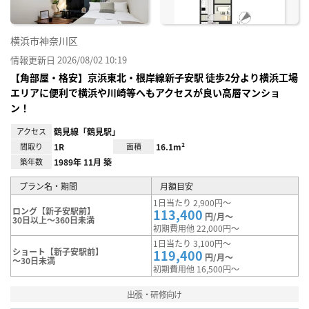
横浜市神奈川区
情報更新日 2026/08/02 10:19
【角部屋・格安】京浜東北・根岸線新子安駅 徒歩2分より横浜工場
エリアに便利で横浜や川崎等へもアクセスが良い高層マンショ
ン！
アクセス
鶴見線「鶴見駅」
間取り
1R
面積
16.1m²
築年数
1989年 11月 築
プラン名・期間
月額目安
1日当たり 2,900円～
ロング【新子安駅前】
113,400
円/月～
30日以上～360日未満
初期費用他 22,000円～
1日当たり 3,100円～
ショート【新子安駅前】
119,400
円/月～
～30日未満
初期費用他 16,500円～
出張・研修向け