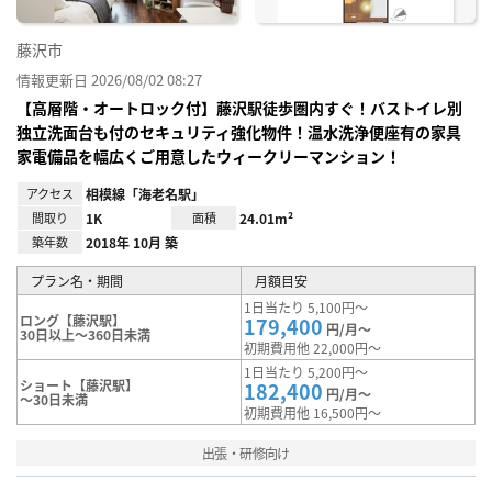
藤沢市
情報更新日 2026/08/02 08:27
【高層階・オートロック付】藤沢駅徒歩圏内すぐ！バストイレ別
独立洗面台も付のセキュリティ強化物件！温水洗浄便座有の家具
家電備品を幅広くご用意したウィークリーマンション！
アクセス
相模線「海老名駅」
間取り
1K
面積
24.01m²
築年数
2018年 10月 築
プラン名・期間
月額目安
1日当たり 5,100円～
ロング【藤沢駅】
179,400
円/月～
30日以上～360日未満
初期費用他 22,000円～
1日当たり 5,200円～
ショート【藤沢駅】
182,400
円/月～
～30日未満
初期費用他 16,500円～
出張・研修向け