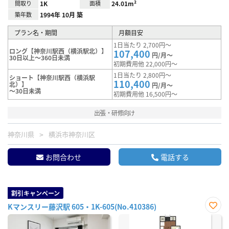
間取り
1K
面積
24.01m²
築年数
1994年 10月 築
プラン名・期間
月額目安
1日当たり 2,700円～
ロング【神奈川駅西（横浜駅北）】
107,400
円/月～
30日以上～360日未満
初期費用他 22,000円～
1日当たり 2,800円～
ショート【神奈川駅西（横浜駅
110,400
北）】
円/月～
～30日未満
初期費用他 16,500円～
出張・研修向け
神奈川県
横浜市神奈川区
お問合わせ
電話する
割引キャンペーン
Kマンスリー藤沢駅 605・1K-605(No.410386)
お気
に入