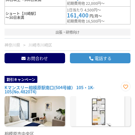
初期費用他 22,000円～
1日当たり 4,500円～
ショート【川崎駅】
161,400
円/月～
～30日未満
初期費用他 16,500円～
出張・研修向け
神奈川県
川崎市川崎区
お問合わせ
電話する
割引キャンペーン
Kマンスリー相模原駅南口(504号線） 105・1K-
105(No.482074)
お気
に入
り登
録
相模原市中央区