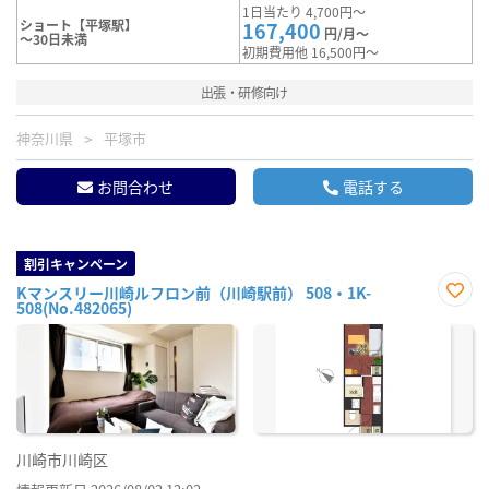
1日当たり 4,700円～
ショート【平塚駅】
167,400
円/月～
～30日未満
初期費用他 16,500円～
出張・研修向け
神奈川県
平塚市
お問合わせ
電話する
割引キャンペーン
Kマンスリー川崎ルフロン前（川崎駅前） 508・1K-
508(No.482065)
お気
に入
り登
録
川崎市川崎区