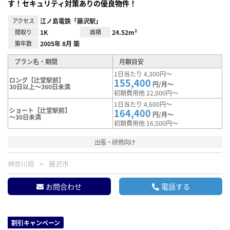
す！セキュリティ対策ありの優良物件！
アクセス
江ノ島電鉄「藤沢駅」
間取り
1K
面積
24.52m²
築年数
2005年 8月 築
プラン名・期間
月額目安
1日当たり 4,300円～
ロング【辻堂駅前】
155,400
円/月～
30日以上～360日未満
初期費用他 22,000円～
1日当たり 4,600円～
ショート【辻堂駅前】
164,400
円/月～
～30日未満
初期費用他 16,500円～
出張・研修向け
神奈川県
藤沢市
お問合わせ
電話する
割引キャンペーン