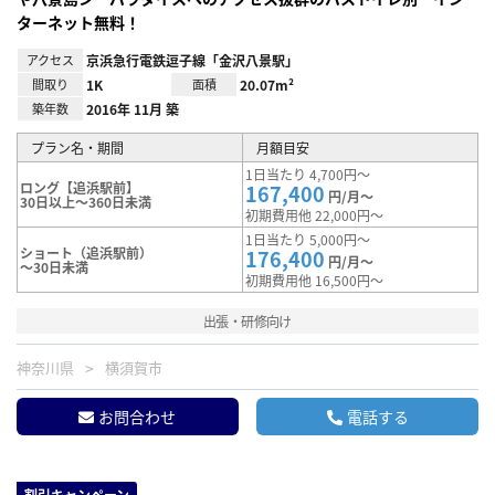
ターネット無料！
アクセス
京浜急行電鉄逗子線「金沢八景駅」
間取り
1K
面積
20.07m²
築年数
2016年 11月 築
プラン名・期間
月額目安
1日当たり 4,700円～
ロング【追浜駅前】
167,400
円/月～
30日以上～360日未満
初期費用他 22,000円～
1日当たり 5,000円～
ショート（追浜駅前）
176,400
円/月～
～30日未満
初期費用他 16,500円～
出張・研修向け
神奈川県
横須賀市
お問合わせ
電話する
割引キャンペーン