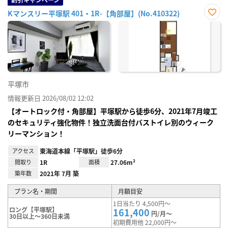
Kマンスリー平塚駅 401・1R-【角部屋】(No.410322)
お気
に入
り登
録
平塚市
情報更新日 2026/08/02 12:02
【オートロック付・角部屋】平塚駅から徒歩6分、2021年7月竣工
のセキュリティ強化物件！独立洗面台付バストイレ別のウィーク
リーマンション！
アクセス
東海道本線「平塚駅」徒歩6分
間取り
1R
面積
27.06m²
築年数
2021年 7月 築
プラン名・期間
月額目安
1日当たり 4,500円～
ロング【平塚駅】
161,400
円/月～
30日以上～360日未満
初期費用他 22,000円～