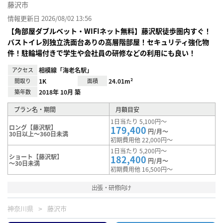
藤沢市
情報更新日 2026/08/02 13:56
【角部屋ダブルベット・WIFIネット無料】藤沢駅徒歩圏内すぐ！
バストイレ別独立洗面台ありの高層階部屋！セキュリティ強化物
件！駐輪場付きで学生や会社員の研修などの利用にも良い！
アクセス
相模線「海老名駅」
間取り
1K
面積
24.01m²
築年数
2018年 10月 築
プラン名・期間
月額目安
1日当たり 5,100円～
ロング【藤沢駅】
179,400
円/月～
30日以上～360日未満
初期費用他 22,000円～
1日当たり 5,200円～
ショート【藤沢駅】
182,400
円/月～
～30日未満
初期費用他 16,500円～
出張・研修向け
神奈川県
藤沢市