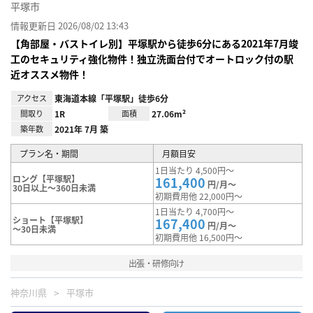
平塚市
情報更新日 2026/08/02 13:43
【角部屋・バストイレ別】平塚駅から徒歩6分にある2021年7月竣
工のセキュリティ強化物件！独立洗面台付でオートロック付の駅
近オススメ物件！
アクセス
東海道本線「平塚駅」徒歩6分
間取り
1R
面積
27.06m²
築年数
2021年 7月 築
プラン名・期間
月額目安
1日当たり 4,500円～
ロング【平塚駅】
161,400
円/月～
30日以上～360日未満
初期費用他 22,000円～
1日当たり 4,700円～
ショート【平塚駅】
167,400
円/月～
～30日未満
初期費用他 16,500円～
出張・研修向け
神奈川県
平塚市