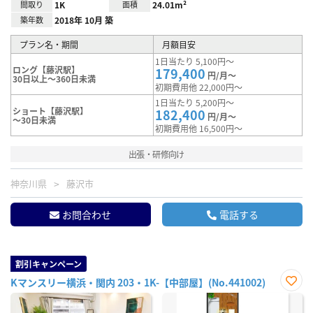
間取り
1K
面積
24.01m²
築年数
2018年 10月 築
プラン名・期間
月額目安
1日当たり 5,100円～
ロング【藤沢駅】
179,400
円/月～
30日以上～360日未満
初期費用他 22,000円～
1日当たり 5,200円～
ショート【藤沢駅】
182,400
円/月～
～30日未満
初期費用他 16,500円～
出張・研修向け
神奈川県
藤沢市
お問合わせ
電話する
割引キャンペーン
Kマンスリー横浜・関内 203・1K-【中部屋】(No.441002)
お気
に入