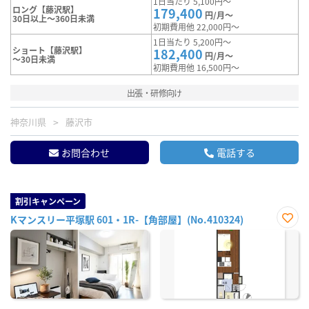
1日当たり 5,100円～
ロング【藤沢駅】
179,400
円/月～
30日以上～360日未満
初期費用他 22,000円～
1日当たり 5,200円～
ショート【藤沢駅】
182,400
円/月～
～30日未満
初期費用他 16,500円～
出張・研修向け
神奈川県
藤沢市
お問合わせ
電話する
割引キャンペーン
Kマンスリー平塚駅 601・1R-【角部屋】(No.410324)
お気
に入
り登
録