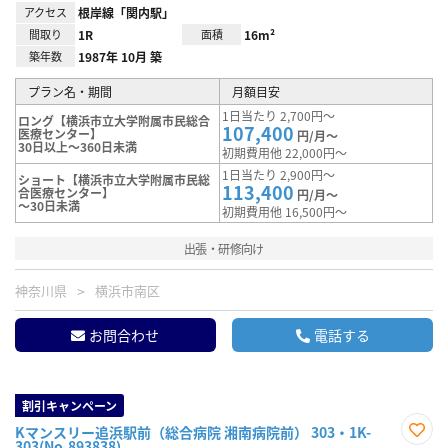
アクセス
根岸線「関内駅」
間取り
1R
面積
16m²
築年数
1987年 10月 築
プラン名・期間
月額目安
1日当たり 2,700円～
ロング【横浜市立大学附属市民総合
107,400
医療センター】
円/月～
30日以上～360日未満
初期費用他 22,000円～
1日当たり 2,900円～
ショート【横浜市立大学附属市民総
113,400
合医療センター】
円/月～
～30日未満
初期費用他 16,500円～
出張・研修向け
神奈川県
横浜市南区
お問合わせ
電話する
割引キャンペーン
Kマンスリー追浜駅前（総合病院 湘南病院前） 303・1K-
303(No.893838)