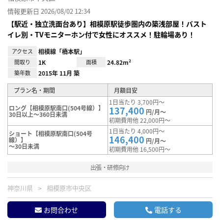
情報更新日 2026/08/02 12:34
【駅近・独立洗面台あり】相模原駅徒歩圏内の築浅部屋！バスト
イレ別・TVモニターホン付で女性にオススメ！駐輪場あり！
アクセス
相模線「橋本駅」
間取り
1K
面積
24.82m²
築年数
2015年 11月 築
プラン名・期間
月額目安
1日当たり 3,700円～
ロング【相模原駅南口(504号線）】
137,400
円/月～
30日以上～360日未満
初期費用他 22,000円～
1日当たり 4,000円～
ショート【相模原駅南口(504号
146,400
線）】
円/月～
～30日未満
初期費用他 16,500円～
出張・研修向け
神奈川県
相模原市中央区
お問合わせ
電話する