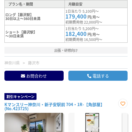
プラン名・期間
月額目安
1日当たり 5,100円～
ロング【藤沢駅】
179,400
円/月～
30日以上～360日未満
初期費用他 22,000円～
1日当たり 5,200円～
ショート【藤沢駅】
182,400
円/月～
～30日未満
初期費用他 16,500円～
出張・研修向け
神奈川県
藤沢市
お問合わせ
電話する
割引キャンペーン
Kマンスリー神奈川・新子安駅前 704・1R-【角部屋】
(No.423725)
お気
に入
り登
録