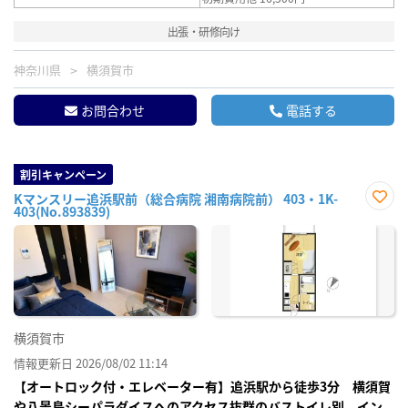
出張・研修向け
神奈川県
横須賀市
お問合わせ
電話する
割引キャンペーン
Kマンスリー追浜駅前（総合病院 湘南病院前） 403・1K-
403(No.893839)
お気
に入
り登
録
横須賀市
情報更新日 2026/08/02 11:14
【オートロック付・エレベーター有】追浜駅から徒歩3分 横須賀
や八景島シーパラダイスへのアクセス抜群のバストイレ別 イン