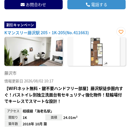
お問合わせ
電話する
割引キャンペーン
Kマンスリー藤沢駅 205・1K-205(No.411663)
お気
に入
り登
録
藤沢市
情報更新日 2026/08/02 10:17
【WIFIネット無料・鍵不要ハンドフリー部屋】藤沢駅徒歩圏内す
ぐ！バストイレ別独立洗面台有セキュリティ強化物件！駐輪場付
でキーレスでスマートな設計！
アクセス
相模線「海老名駅」
間取り
1K
面積
24.01m²
築年数
2018年 10月 築