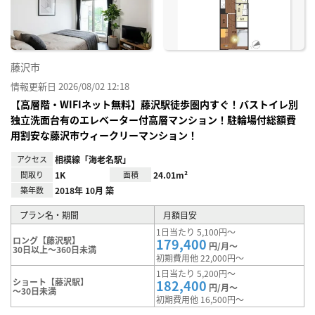
り登
録
藤沢市
情報更新日 2026/08/02 12:18
【高層階・WIFIネット無料】藤沢駅徒歩圏内すぐ！バストイレ別
独立洗面台有のエレベーター付高層マンション！駐輪場付総額費
用割安な藤沢市ウィークリーマンション！
アクセス
相模線「海老名駅」
間取り
1K
面積
24.01m²
築年数
2018年 10月 築
プラン名・期間
月額目安
1日当たり 5,100円～
ロング【藤沢駅】
179,400
円/月～
30日以上～360日未満
初期費用他 22,000円～
1日当たり 5,200円～
ショート【藤沢駅】
182,400
円/月～
～30日未満
初期費用他 16,500円～