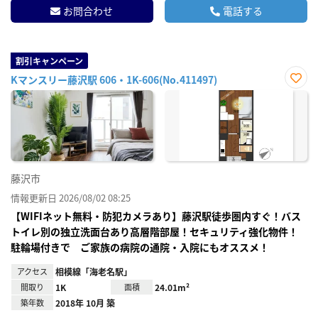
お問合わせ
電話する
割引キャンペーン
Kマンスリー藤沢駅 606・1K-606(No.411497)
お気
に入
り登
録
藤沢市
情報更新日 2026/08/02 08:25
【WIFIネット無料・防犯カメラあり】藤沢駅徒歩圏内すぐ！バス
トイレ別の独立洗面台あり高層階部屋！セキュリティ強化物件！
駐輪場付きで ご家族の病院の通院・入院にもオススメ！
アクセス
相模線「海老名駅」
間取り
1K
面積
24.01m²
築年数
2018年 10月 築