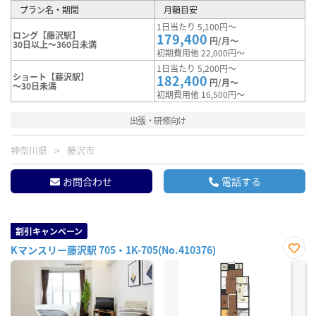
プラン名・期間
月額目安
1日当たり 5,100円～
ロング【藤沢駅】
179,400
円/月～
30日以上～360日未満
初期費用他 22,000円～
1日当たり 5,200円～
ショート【藤沢駅】
182,400
円/月～
～30日未満
初期費用他 16,500円～
出張・研修向け
神奈川県
藤沢市
お問合わせ
電話する
割引キャンペーン
Kマンスリー藤沢駅 705・1K-705(No.410376)
お気
に入
り登
録