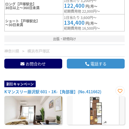
1日当たり 3,200円～
ロング【戸塚駅北】
122,400
円/月～
30日以上～360日未満
初期費用他 22,000円～
1日当たり 3,600円～
ショート【戸塚駅北】
134,400
円/月～
～30日未満
初期費用他 16,500円～
出張・研修向け
神奈川県
横浜市戸塚区
お問合わせ
電話する
割引キャンペーン
Kマンスリー藤沢駅 601・1K-【角部屋】(No.411662)
お気
に入
り登
録