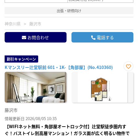
出張・研修向け
神奈川県
藤沢市
お問合わせ
電話する
割引キャンペーン
Kマンスリー辻堂駅前 601・1K-【角部屋】(No.410360)
お気
に入
り登
録
藤沢市
情報更新日 2026/08/05 10:35
【WIFIネット無料・角部屋オートロック付】辻堂駅徒歩圏内す
ぐ！バストイレ別高層マンション！ガラス面が広く明るい物件で