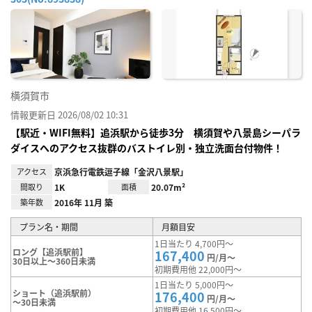
お気
に入
り登
録
横須賀市
情報更新日 2026/08/02 10:31
【駅近・WIFI無料】追浜駅から徒歩3分 横須賀や八景島シーパラ
ダイスへのアクセス抜群のバストイレ別・独立洗面台付物件！
アクセス
京浜急行電鉄逗子線「金沢八景駅」
間取り
1K
面積
20.07m²
築年数
2016年 11月 築
プラン名・期間
月額目安
1日当たり 4,700円～
ロング【追浜駅前】
167,400
円/月～
30日以上～360日未満
初期費用他 22,000円～
1日当たり 5,000円～
ショート（追浜駅前）
176,400
円/月～
～30日未満
初期費用他 16,500円～