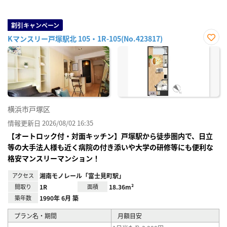
割引キャンペーン
Kマンスリー戸塚駅北 105・1R-105(No.423817)
お気
に入
り登
録
横浜市戸塚区
情報更新日 2026/08/02 16:35
【オートロック付・対面キッチン】戸塚駅から徒歩圏内で、日立
等の大手法人様も近く病院の付き添いや大学の研修等にも便利な
格安マンスリーマンション！
アクセス
湘南モノレール「富士見町駅」
間取り
1R
面積
18.36m²
築年数
1990年 6月 築
プラン名・期間
月額目安