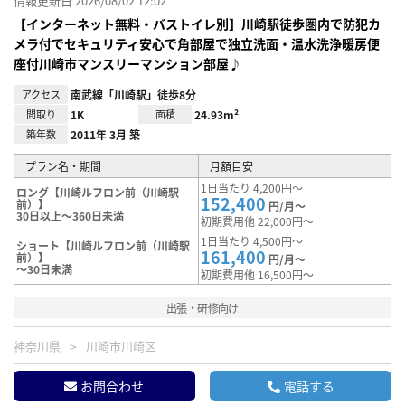
情報更新日 2026/08/02 12:02
【インターネット無料・バストイレ別】川崎駅徒歩圏内で防犯カ
メラ付でセキュリティ安心で角部屋で独立洗面・温水洗浄暖房便
座付川崎市マンスリーマンション部屋♪
アクセス
南武線「川崎駅」徒歩8分
間取り
1K
面積
24.93m²
築年数
2011年 3月 築
プラン名・期間
月額目安
1日当たり 4,200円～
ロング【川崎ルフロン前（川崎駅
152,400
前）】
円/月～
30日以上～360日未満
初期費用他 22,000円～
1日当たり 4,500円～
ショート【川崎ルフロン前（川崎駅
161,400
前）】
円/月～
～30日未満
初期費用他 16,500円～
出張・研修向け
神奈川県
川崎市川崎区
お問合わせ
電話する