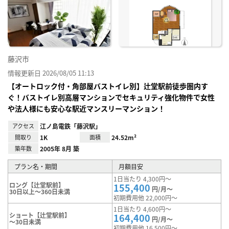
に入
り登
録
藤沢市
情報更新日 2026/08/05 11:13
【オートロック付・角部屋バストイレ別】辻堂駅前徒歩圏内す
ぐ！バストイレ別高層マンションでセキュリティ強化物件で女性
や法人様にも安心な駅近マンスリーマンション！
アクセス
江ノ島電鉄「藤沢駅」
間取り
1K
面積
24.52m²
築年数
2005年 8月 築
プラン名・期間
月額目安
1日当たり 4,300円～
ロング【辻堂駅前】
155,400
円/月～
30日以上～360日未満
初期費用他 22,000円～
1日当たり 4,600円～
ショート【辻堂駅前】
164,400
円/月～
～30日未満
初期費用他 16,500円～