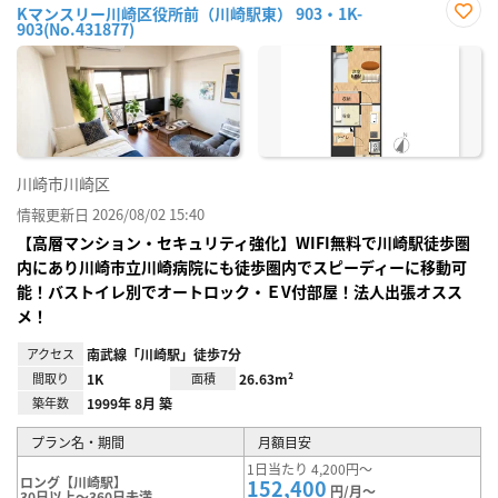
Kマンスリー川崎区役所前（川崎駅東） 903・1K-
903(No.431877)
お気
に入
り登
録
川崎市川崎区
情報更新日 2026/08/02 15:40
【高層マンション・セキュリティ強化】WIFI無料で川崎駅徒歩圏
内にあり川崎市立川崎病院にも徒歩圏内でスピーディーに移動可
能！バストイレ別でオートロック・ＥV付部屋！法人出張オスス
メ！
アクセス
南武線「川崎駅」徒歩7分
間取り
1K
面積
26.63m²
築年数
1999年 8月 築
プラン名・期間
月額目安
1日当たり 4,200円～
ロング【川崎駅】
152,400
円/月～
30日以上～360日未満