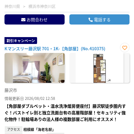
神奈川県
横浜市神奈川区
お問合わせ
電話する
割引キャンペーン
Kマンスリー藤沢駅 701・1K-【角部屋】(No.410375)
お気
に入
り登
録
藤沢市
情報更新日 2026/08/02 12:58
【角部屋ダブルベット・温水洗浄煖房便座付】藤沢駅徒歩圏内す
ぐ！バストイレ別と独立洗面台有の高層階部屋！セキュリティ強
化物件！駐輪場ありの法人様の複数部屋ご利用にオススメ！
アクセス
相模線「海老名駅」