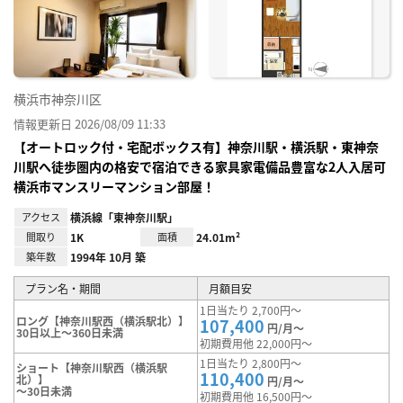
り登
録
横浜市神奈川区
情報更新日 2026/08/09 11:33
【オートロック付・宅配ボックス有】神奈川駅・横浜駅・東神奈
川駅へ徒歩圏内の格安で宿泊できる家具家電備品豊富な2人入居可
横浜市マンスリーマンション部屋！
アクセス
横浜線「東神奈川駅」
間取り
1K
面積
24.01m²
築年数
1994年 10月 築
プラン名・期間
月額目安
1日当たり 2,700円～
ロング【神奈川駅西（横浜駅北）】
107,400
円/月～
30日以上～360日未満
初期費用他 22,000円～
1日当たり 2,800円～
ショート【神奈川駅西（横浜駅
110,400
北）】
円/月～
～30日未満
初期費用他 16,500円～