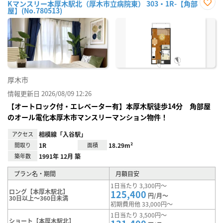
Kマンスリー本厚木駅北（厚木市立病院東） 303・1R-【角部
屋】(No.780513)
お気
に入
り登
録
厚木市
情報更新日 2026/08/09 12:26
【オートロック付・エレベーター有】本厚木駅徒歩14分 角部屋
のオール電化本厚木市マンスリーマンション物件！
アクセス
相模線「入谷駅」
間取り
1R
面積
18.29m²
築年数
1991年 12月 築
プラン名・期間
月額目安
1日当たり 3,300円～
ロング【本厚木駅北】
125,400
円/月～
30日以上～360日未満
初期費用他 33,000円～
1日当たり 3,500円～
ショート【本厚木駅北】