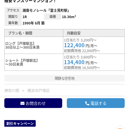
格安マンスリーマンション！
アクセス
湘南モノレール「富士見町駅」
間取り
1R
面積
18.36m²
築年数
1990年 6月 築
プラン名・期間
月額目安
1日当たり 3,200円～
ロング【戸塚駅北】
122,400
円/月～
30日以上～360日未満
初期費用他 22,000円～
1日当たり 3,600円～
ショート【戸塚駅北】
134,400
円/月～
～30日未満
初期費用他 16,500円～
閑静な住宅地
神奈川県
横浜市戸塚区
お問合わせ
電話する
割引キャンペーン