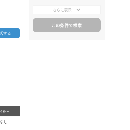
さらに表示
話する
/ 4K～
なし