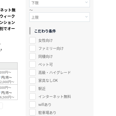
Iネット無
～
ウィーク
ンション
別でオー
こだわり条件
女性向け
分
ファミリー向け
²
同棲向け
ペット可
高級・ハイグレード
200円～
0
円/月～
家具なしOK
2,000円～
500円～
駅近
0
円/月～
インターネット無料
6,500円～
wifiあり
駐車場あり