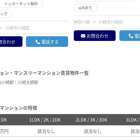
インターネット無料
wifiあり
ロック
神奈川県
川崎市川崎区
川崎市川崎区
お問合わせ
電
問合わせ
電話する
ョン・マンスリーマンション賃貸物件一覧
急川崎駅
川崎大師駅
マンションの特徴
 1DK
1LDK / 2K / 2DK
2LDK / 3K / 3DK
3LDK 
7万円
該当なし
該当なし
該当