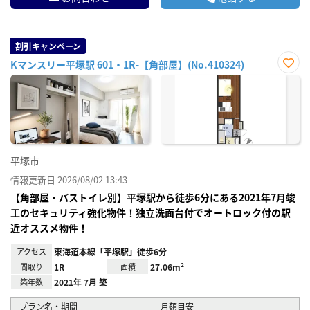
割引キャンペーン
Kマンスリー平塚駅 601・1R-【角部屋】(No.410324)
お気
に入
り登
録
平塚市
情報更新日 2026/08/02 13:43
【角部屋・バストイレ別】平塚駅から徒歩6分にある2021年7月竣
工のセキュリティ強化物件！独立洗面台付でオートロック付の駅
近オススメ物件！
アクセス
東海道本線「平塚駅」徒歩6分
間取り
1R
面積
27.06m²
築年数
2021年 7月 築
プラン名・期間
月額目安