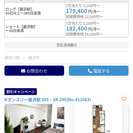
1日当たり 5,100円～
ロング【藤沢駅】
179,400
円/月～
30日以上～360日未満
初期費用他 22,000円～
1日当たり 5,200円～
ショート【藤沢駅】
182,400
円/月～
～30日未満
初期費用他 16,500円～
空気清浄機付
神奈川県
藤沢市
お問合わせ
電話する
割引キャンペーン
Kマンスリー藤沢駅 205・1K-205(No.411663)
お気
に入
り登
録