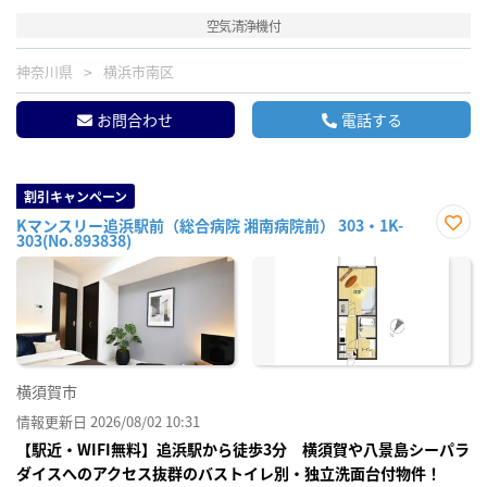
空気清浄機付
神奈川県
横浜市南区
お問合わせ
電話する
割引キャンペーン
Kマンスリー追浜駅前（総合病院 湘南病院前） 303・1K-
303(No.893838)
お気
に入
り登
録
横須賀市
情報更新日 2026/08/02 10:31
【駅近・WIFI無料】追浜駅から徒歩3分 横須賀や八景島シーパラ
ダイスへのアクセス抜群のバストイレ別・独立洗面台付物件！