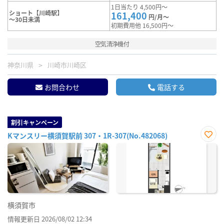
1日当たり 4,500円～
ショート【川崎駅】
161,400
円/月～
～30日未満
初期費用他 16,500円～
空気清浄機付
神奈川県
川崎市川崎区
お問合わせ
電話する
割引キャンペーン
Kマンスリー横須賀駅前 307・1R-307(No.482068)
お気
に入
り登
録
横須賀市
情報更新日 2026/08/02 12:34