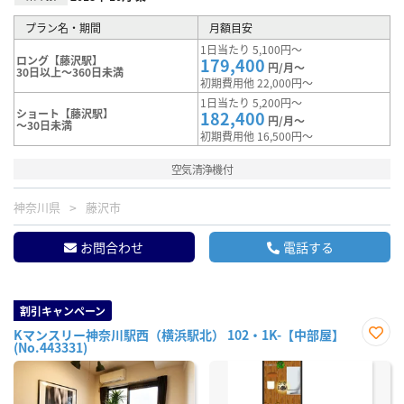
プラン名・期間
月額目安
1日当たり 5,100円～
ロング【藤沢駅】
179,400
円/月～
30日以上～360日未満
初期費用他 22,000円～
1日当たり 5,200円～
ショート【藤沢駅】
182,400
円/月～
～30日未満
初期費用他 16,500円～
空気清浄機付
神奈川県
藤沢市
お問合わせ
電話する
割引キャンペーン
Kマンスリー神奈川駅西（横浜駅北） 102・1K-【中部屋】
(No.443331)
お気
に入
り登
録