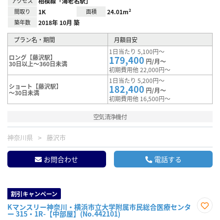
アクセス
相模線「海老名駅」
間取り
1K
面積
24.01m²
築年数
2018年 10月 築
プラン名・期間
月額目安
1日当たり 5,100円～
ロング【藤沢駅】
179,400
円/月～
30日以上～360日未満
初期費用他 22,000円～
1日当たり 5,200円～
ショート【藤沢駅】
182,400
円/月～
～30日未満
初期費用他 16,500円～
空気清浄機付
神奈川県
藤沢市
お問合わせ
電話する
割引キャンペーン
Kマンスリー神奈川・横浜市立大学附属市民総合医療センタ
ー 315・1R-【中部屋】(No.442101)
お気