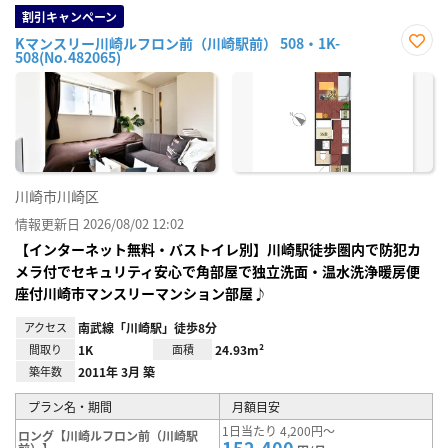
割引キャンペーン
Kマンスリー川崎ルフロン前（川崎駅前） 508・1K-
508(No.482065)
お気
に入
り登
録
川崎市川崎区
情報更新日 2026/08/02 12:02
【インターネット無料・バストイレ別】川崎駅徒歩圏内で防犯カ
メラ付でセキュリティ安心で角部屋で独立洗面・温水洗浄暖房便
座付川崎市マンスリーマンション部屋♪
アクセス
南武線「川崎駅」徒歩8分
間取り
1K
面積
24.93m²
築年数
2011年 3月 築
プラン名・期間
月額目安
1日当たり 4,200円～
ロング【川崎ルフロン前（川崎駅