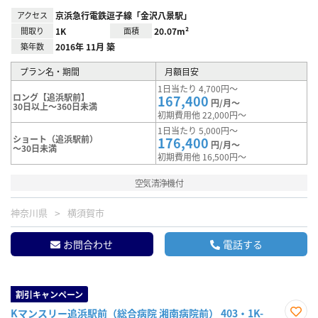
アクセス
京浜急行電鉄逗子線「金沢八景駅」
間取り
1K
面積
20.07m²
築年数
2016年 11月 築
プラン名・期間
月額目安
1日当たり 4,700円～
ロング【追浜駅前】
167,400
円/月～
30日以上～360日未満
初期費用他 22,000円～
1日当たり 5,000円～
ショート（追浜駅前）
176,400
円/月～
～30日未満
初期費用他 16,500円～
空気清浄機付
神奈川県
横須賀市
お問合わせ
電話する
割引キャンペーン
Kマンスリー追浜駅前（総合病院 湘南病院前） 403・1K-