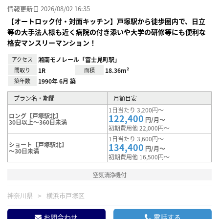
情報更新日 2026/08/02 16:35
【オートロック付・対面キッチン】戸塚駅から徒歩圏内で、日立
等の大手法人様も近く病院の付き添いや大学の研修等にも便利な
格安マンスリーマンション！
アクセス
湘南モノレール「富士見町駅」
間取り
1R
面積
18.36m²
築年数
1990年 6月 築
プラン名・期間
月額目安
1日当たり 3,200円～
ロング【戸塚駅北】
122,400
円/月～
30日以上～360日未満
初期費用他 22,000円～
1日当たり 3,600円～
ショート【戸塚駅北】
134,400
円/月～
～30日未満
初期費用他 16,500円～
空気清浄機付
神奈川県
横浜市戸塚区
お問合わせ
電話する