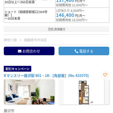
137,400
円/月～
30日以上～360日未満
初期費用他 22,000円～
1日当たり 4,000円～
ショート【相模原駅南口(504号
146,400
線）】
円/月～
～30日未満
初期費用他 16,500円～
空気清浄機付
神奈川県
相模原市中央区
お問合わせ
電話する
割引キャンペーン
Kマンスリー藤沢駅 801・1K-【角部屋】(No.410370)
お気
に入
り登
録
藤沢市