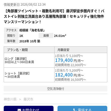
情報更新日 2026/08/02 12:34
【角部屋ツインベット・複数名利用可】藤沢駅徒歩圏内すぐ！バ
ストイレ別独立洗面台あり高層階角部屋！セキュリティ強化物件
マンスリーマンション！
アクセス
相模線「海老名駅」
間取り
1K
面積
24.01m²
築年数
2018年 10月 築
プラン名・期間
月額目安
1日当たり 5,100円～
ロング【藤沢駅】
179,400
円/月～
30日以上～360日未満
初期費用他 22,000円～
1日当たり 5,200円～
ショート【藤沢駅】
182,400
円/月～
～30日未満
初期費用他 16,500円～
空気清浄機付
神奈川県
藤沢市
お問合わせ
電話する