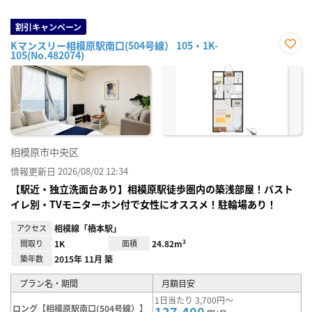
割引キャンペーン
Kマンスリー相模原駅南口(504号線） 105・1K-
105(No.482074)
お気
に入
り登
録
相模原市中央区
情報更新日 2026/08/02 12:34
【駅近・独立洗面台あり】相模原駅徒歩圏内の築浅部屋！バスト
イレ別・TVモニターホン付で女性にオススメ！駐輪場あり！
アクセス
相模線「橋本駅」
間取り
1K
面積
24.82m²
築年数
2015年 11月 築
プラン名・期間
月額目安
1日当たり 3,700円～
ロング【相模原駅南口(504号線）】