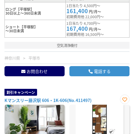
1日当たり 4,500円～
ロング【平塚駅】
161,400
円/月～
30日以上～360日未満
初期費用他 22,000円～
1日当たり 4,700円～
ショート【平塚駅】
167,400
円/月～
～30日未満
初期費用他 16,500円～
空気清浄機付
神奈川県
平塚市
お問合わせ
電話する
割引キャンペーン
Kマンスリー藤沢駅 606・1K-606(No.411497)
お気
に入
り登
録