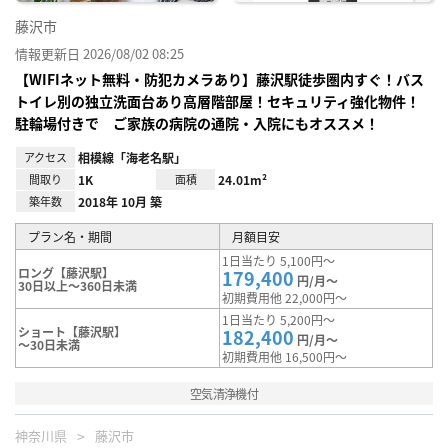
藤沢市
情報更新日 2026/08/02 08:25
【WIFIネット無料・防犯カメラあり】藤沢駅徒歩圏内すぐ！バス
トイレ別の独立洗面台あり高層階部屋！セキュリティ強化物件！
駐輪場付きで ご家族の病院の通院・入院にもオススメ！
アクセス
相模線「海老名駅」
間取り
1K
面積
24.01m²
築年数
2018年 10月 築
プラン名・期間
月額目安
1日当たり 5,100円～
ロング【藤沢駅】
179,400
円/月～
30日以上～360日未満
初期費用他 22,000円～
1日当たり 5,200円～
ショート【藤沢駅】
182,400
円/月～
～30日未満
初期費用他 16,500円～
空気清浄機付
神奈川県
藤沢市