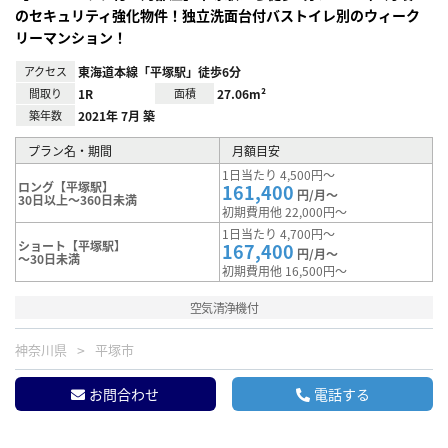
のセキュリティ強化物件！独立洗面台付バストイレ別のウィーク
リーマンション！
アクセス
東海道本線「平塚駅」徒歩6分
間取り
1R
面積
27.06m²
築年数
2021年 7月 築
プラン名・期間
月額目安
1日当たり 4,500円～
ロング【平塚駅】
161,400
円/月～
30日以上～360日未満
初期費用他 22,000円～
1日当たり 4,700円～
ショート【平塚駅】
167,400
円/月～
～30日未満
初期費用他 16,500円～
空気清浄機付
神奈川県
平塚市
お問合わせ
電話する