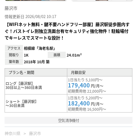
藤沢市
情報更新日 2026/08/02 10:17
【WIFIネット無料・鍵不要ハンドフリー部屋】藤沢駅徒歩圏内す
ぐ！バストイレ別独立洗面台有セキュリティ強化物件！駐輪場付
でキーレスでスマートな設計！
アクセス
相模線「海老名駅」
間取り
1K
面積
24.01m²
築年数
2018年 10月 築
プラン名・期間
月額目安
1日当たり 5,100円～
ロング【藤沢駅】
179,400
円/月～
30日以上～360日未満
初期費用他 22,000円～
1日当たり 5,200円～
ショート【藤沢駅】
182,400
円/月～
～30日未満
初期費用他 16,500円～
空気清浄機付
神奈川県
藤沢市