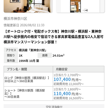
横浜市神奈川区
情報更新日 2026/08/02 11:33
【オートロック付・宅配ボックス有】神奈川駅・横浜駅・東神奈
川駅へ徒歩圏内の格安で宿泊できる家具家電備品豊富な2人入居可
横浜市マンスリーマンション部屋！
アクセス
横浜線「東神奈川駅」
間取り
1K
面積
24.01m²
築年数
1994年 10月 築
プラン名・期間
月額目安
1日当たり 2,700円～
ロング【神奈川駅西（横浜駅北）】
107,400
円/月～
30日以上～360日未満
初期費用他 22,000円～
1日当たり 2,800円～
ショート【神奈川駅西（横浜駅
110,400
北）】
円/月～
～30日未満
初期費用他 16,500円～
空気清浄機付