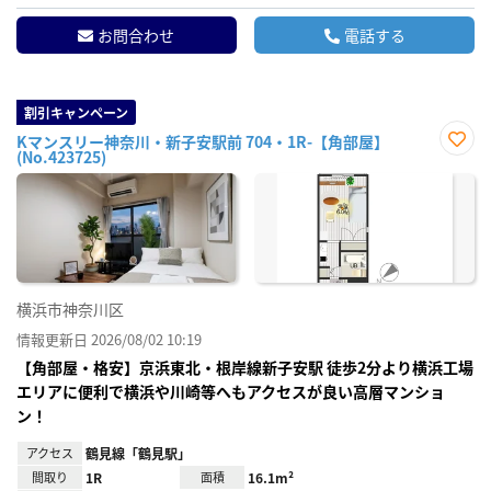
お問合わせ
電話する
割引キャンペーン
Kマンスリー神奈川・新子安駅前 704・1R-【角部屋】
(No.423725)
お気
に入
り登
録
横浜市神奈川区
情報更新日 2026/08/02 10:19
【角部屋・格安】京浜東北・根岸線新子安駅 徒歩2分より横浜工場
エリアに便利で横浜や川崎等へもアクセスが良い高層マンショ
ン！
アクセス
鶴見線「鶴見駅」
間取り
1R
面積
16.1m²