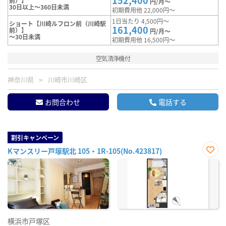
152,400
前）】
円/月～
30日以上～360日未満
初期費用他 22,000円～
1日当たり 4,500円～
ショート【川崎ルフロン前（川崎駅
161,400
前）】
円/月～
～30日未満
初期費用他 16,500円～
空気清浄機付
神奈川県
川崎市川崎区
お問合わせ
電話する
割引キャンペーン
Kマンスリー戸塚駅北 105・1R-105(No.423817)
お気
に入
り登
録
横浜市戸塚区