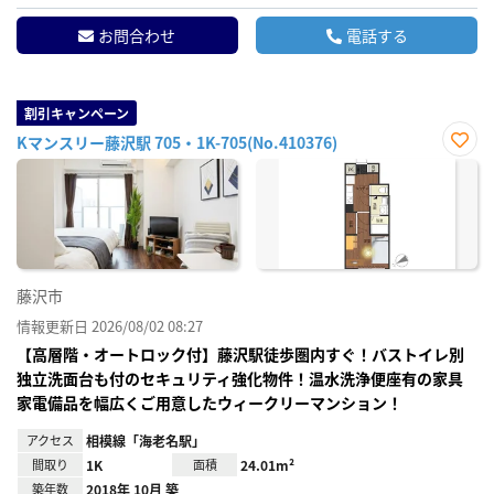
お問合わせ
電話する
割引キャンペーン
Kマンスリー藤沢駅 705・1K-705(No.410376)
お気
に入
り登
録
藤沢市
情報更新日 2026/08/02 08:27
【高層階・オートロック付】藤沢駅徒歩圏内すぐ！バストイレ別
独立洗面台も付のセキュリティ強化物件！温水洗浄便座有の家具
家電備品を幅広くご用意したウィークリーマンション！
アクセス
相模線「海老名駅」
間取り
1K
面積
24.01m²
築年数
2018年 10月 築