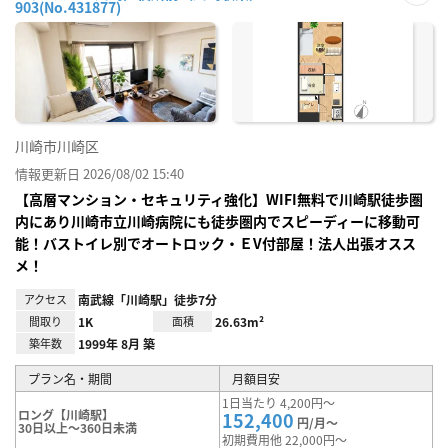
903(No.431877)
お気
に入
り登
録
川崎市川崎区
情報更新日 2026/08/02 15:40
【高層マンション・セキュリティ強化】WIFI無料で川崎駅徒歩圏
内にあり川崎市立川崎病院にも徒歩圏内でスピーディーに移動可
能！バストイレ別でオートロック・ＥV付部屋！法人出張オスス
メ！
アクセス
南武線「川崎駅」徒歩7分
間取り
1K
面積
26.63m²
築年数
1999年 8月 築
プラン名・期間
月額目安
1日当たり 4,200円～
ロング【川崎駅】
152,400
円/月～
30日以上～360日未満
初期費用他 22,000円～