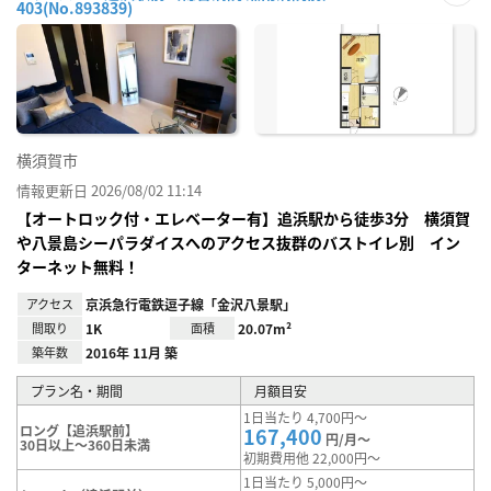
403(No.893839)
お気
に入
り登
録
横須賀市
情報更新日 2026/08/02 11:14
【オートロック付・エレベーター有】追浜駅から徒歩3分 横須賀
や八景島シーパラダイスへのアクセス抜群のバストイレ別 イン
ターネット無料！
アクセス
京浜急行電鉄逗子線「金沢八景駅」
間取り
1K
面積
20.07m²
築年数
2016年 11月 築
プラン名・期間
月額目安
1日当たり 4,700円～
ロング【追浜駅前】
167,400
円/月～
30日以上～360日未満
初期費用他 22,000円～
1日当たり 5,000円～