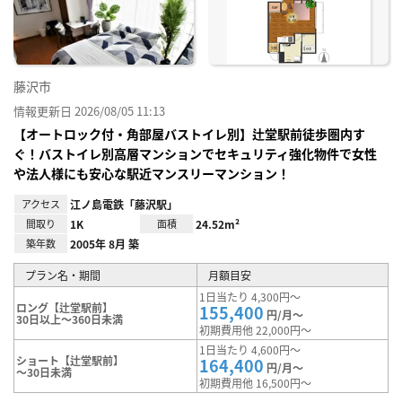
り登
録
藤沢市
情報更新日 2026/08/05 11:13
【オートロック付・角部屋バストイレ別】辻堂駅前徒歩圏内す
ぐ！バストイレ別高層マンションでセキュリティ強化物件で女性
や法人様にも安心な駅近マンスリーマンション！
アクセス
江ノ島電鉄「藤沢駅」
間取り
1K
面積
24.52m²
築年数
2005年 8月 築
プラン名・期間
月額目安
1日当たり 4,300円～
ロング【辻堂駅前】
155,400
円/月～
30日以上～360日未満
初期費用他 22,000円～
1日当たり 4,600円～
ショート【辻堂駅前】
164,400
円/月～
～30日未満
初期費用他 16,500円～