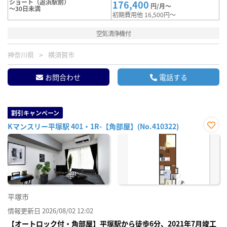
ショート（追浜駅前）
176,400
円/月～
～30日未満
初期費用他 16,500円～
空気清浄機付
神奈川県
横須賀市
お問合わせ
電話する
割引キャンペーン
Kマンスリー平塚駅 401・1R-【角部屋】(No.410322)
お気
に入
り登
録
平塚市
情報更新日 2026/08/02 12:02
【オートロック付・角部屋】平塚駅から徒歩6分、2021年7月竣工