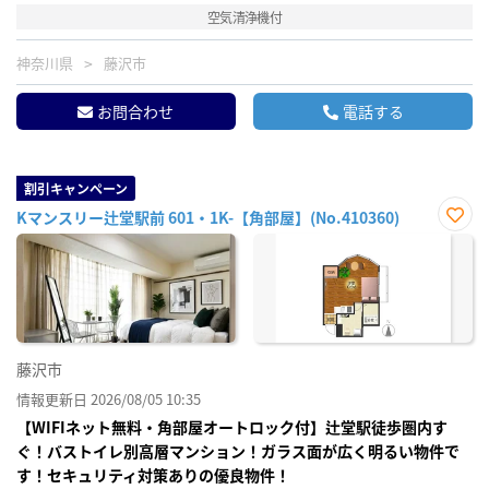
空気清浄機付
神奈川県
藤沢市
お問合わせ
電話する
割引キャンペーン
Kマンスリー辻堂駅前 601・1K-【角部屋】(No.410360)
お気
に入
り登
録
藤沢市
情報更新日 2026/08/05 10:35
【WIFIネット無料・角部屋オートロック付】辻堂駅徒歩圏内す
ぐ！バストイレ別高層マンション！ガラス面が広く明るい物件で
す！セキュリティ対策ありの優良物件！