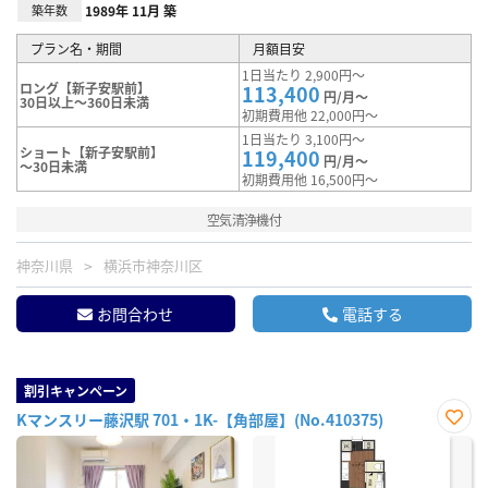
築年数
1989年 11月 築
プラン名・期間
月額目安
1日当たり 2,900円～
ロング【新子安駅前】
113,400
円/月～
30日以上～360日未満
初期費用他 22,000円～
1日当たり 3,100円～
ショート【新子安駅前】
119,400
円/月～
～30日未満
初期費用他 16,500円～
空気清浄機付
神奈川県
横浜市神奈川区
お問合わせ
電話する
割引キャンペーン
Kマンスリー藤沢駅 701・1K-【角部屋】(No.410375)
お気
に入
り登