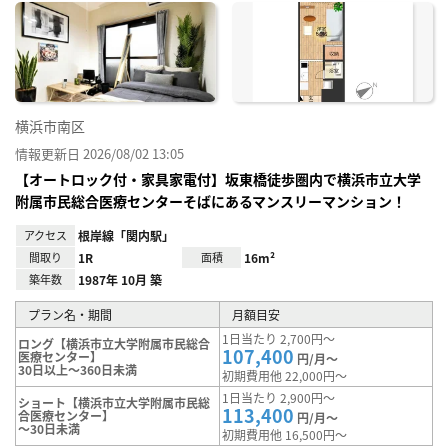
に入
り登
録
横浜市南区
情報更新日 2026/08/02 13:05
【オートロック付・家具家電付】坂東橋徒歩圏内で横浜市立大学
附属市民総合医療センターそばにあるマンスリーマンション！
アクセス
根岸線「関内駅」
間取り
1R
面積
16m²
築年数
1987年 10月 築
プラン名・期間
月額目安
1日当たり 2,700円～
ロング【横浜市立大学附属市民総合
107,400
医療センター】
円/月～
30日以上～360日未満
初期費用他 22,000円～
1日当たり 2,900円～
ショート【横浜市立大学附属市民総
113,400
合医療センター】
円/月～
～30日未満
初期費用他 16,500円～