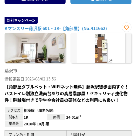
割引キャンペーン
Kマンスリー藤沢駅 601・1K-【角部屋】(No.411662)
お気
に入
り登
録
藤沢市
情報更新日 2026/08/02 13:56
【角部屋ダブルベット・WIFIネット無料】藤沢駅徒歩圏内すぐ！
バストイレ別独立洗面台ありの高層階部屋！セキュリティ強化物
件！駐輪場付きで学生や会社員の研修などの利用にも良い！
アクセス
相模線「海老名駅」
間取り
1K
面積
24.01m²
築年数
2018年 10月 築
プラン名・期間
月額目安