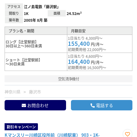
アクセス
江ノ島電鉄「藤沢駅」
間取り
1K
面積
24.52m²
築年数
2005年 8月 築
プラン名・期間
月額目安
1日当たり 4,300円～
ロング【辻堂駅前】
155,400
円/月～
30日以上～360日未満
初期費用他 22,000円～
1日当たり 4,600円～
ショート【辻堂駅前】
164,400
円/月～
～30日未満
初期費用他 16,500円～
空気清浄機付
神奈川県
藤沢市
お問合わせ
電話する
割引キャンペーン
Kマンスリー川崎区役所前（川崎駅東） 903・1K-