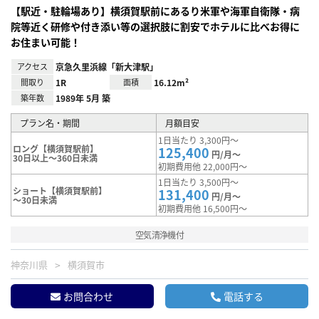
【駅近・駐輪場あり】横須賀駅前にあるり米軍や海軍自衛隊・病
院等近く研修や付き添い等の選択肢に割安でホテルに比べお得に
お住まい可能！
アクセス
京急久里浜線「新大津駅」
間取り
1R
面積
16.12m²
築年数
1989年 5月 築
プラン名・期間
月額目安
1日当たり 3,300円～
ロング【横須賀駅前】
125,400
円/月～
30日以上～360日未満
初期費用他 22,000円～
1日当たり 3,500円～
ショート【横須賀駅前】
131,400
円/月～
～30日未満
初期費用他 16,500円～
空気清浄機付
神奈川県
横須賀市
お問合わせ
電話する