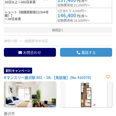
137,400
円/月～
30日以上～360日未満
初期費用他 22,000円～
1日当たり 4,000円～
ショート【相模原駅南口(504号
146,400
線）】
円/月～
～30日未満
初期費用他 16,500円～
病院近く
神奈川県
相模原市中央区
お問合わせ
電話する
割引キャンペーン
Kマンスリー藤沢駅 801・1K-【角部屋】(No.410370)
お気
に入
り登
録
藤沢市