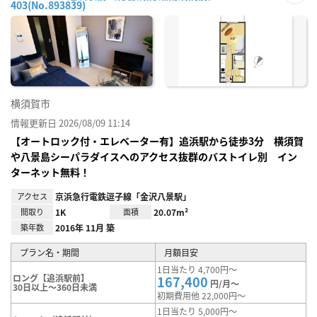
403(No.893839)
お気
に入
り登
録
横須賀市
情報更新日 2026/08/09 11:14
【オートロック付・エレベーター有】追浜駅から徒歩3分 横須賀
や八景島シーパラダイスへのアクセス抜群のバストイレ別 イン
ターネット無料！
アクセス
京浜急行電鉄逗子線「金沢八景駅」
間取り
1K
面積
20.07m²
築年数
2016年 11月 築
プラン名・期間
月額目安
1日当たり 4,700円～
ロング【追浜駅前】
167,400
円/月～
30日以上～360日未満
初期費用他 22,000円～
1日当たり 5,000円～