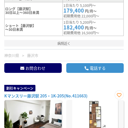
1日当たり 5,100円～
ロング【藤沢駅】
179,400
円/月～
30日以上～360日未満
初期費用他 22,000円～
1日当たり 5,200円～
ショート【藤沢駅】
182,400
円/月～
～30日未満
初期費用他 16,500円～
病院近く
神奈川県
藤沢市
お問合わせ
電話する
割引キャンペーン
Kマンスリー藤沢駅 205・1K-205(No.411663)
お気
に入
り登
録