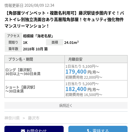
情報更新日 2026/08/09 12:34
【角部屋ツインベット・複数名利用可】藤沢駅徒歩圏内すぐ！バ
ストイレ別独立洗面台あり高層階角部屋！セキュリティ強化物件
マンスリーマンション！
アクセス
相模線「海老名駅」
間取り
1K
面積
24.01m²
築年数
2018年 10月 築
プラン名・期間
月額目安
1日当たり 5,100円～
ロング【藤沢駅】
179,400
円/月～
30日以上～360日未満
初期費用他 22,000円～
1日当たり 5,200円～
ショート【藤沢駅】
182,400
円/月～
～30日未満
初期費用他 16,500円～
病院近く
神奈川県
藤沢市
お問合わせ
電話する