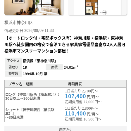
横浜市神奈川区
情報更新日 2026/08/09 11:33
【オートロック付・宅配ボックス有】神奈川駅・横浜駅・東神奈
川駅へ徒歩圏内の格安で宿泊できる家具家電備品豊富な2人入居可
横浜市マンスリーマンション部屋！
アクセス
横浜線「東神奈川駅」
間取り
1K
面積
24.01m²
築年数
1994年 10月 築
プラン名・期間
月額目安
1日当たり 2,700円～
ロング【神奈川駅西（横浜駅北）】
107,400
円/月～
30日以上～360日未満
初期費用他 22,000円～
1日当たり 2,800円～
ショート【神奈川駅西（横浜駅
110,400
北）】
円/月～
～30日未満
初期費用他 16,500円～
病院近く