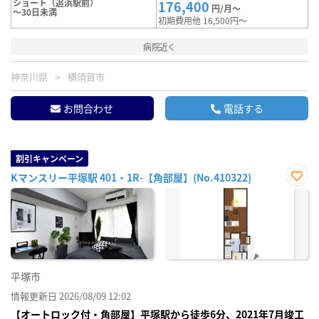
ショート（追浜駅前）
176,400
円/月～
～30日未満
初期費用他 16,500円～
病院近く
神奈川県
横須賀市
お問合わせ
電話する
割引キャンペーン
Kマンスリー平塚駅 401・1R-【角部屋】(No.410322)
お気
に入
り登
録
平塚市
情報更新日 2026/08/09 12:02
【オートロック付・角部屋】平塚駅から徒歩6分、2021年7月竣工