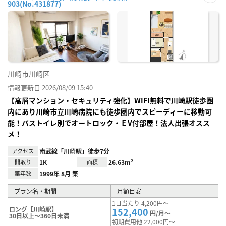
903(No.431877)
お気
に入
り登
録
川崎市川崎区
情報更新日 2026/08/09 15:40
【高層マンション・セキュリティ強化】WIFI無料で川崎駅徒歩圏
内にあり川崎市立川崎病院にも徒歩圏内でスピーディーに移動可
能！バストイレ別でオートロック・ＥV付部屋！法人出張オスス
メ！
アクセス
南武線「川崎駅」徒歩7分
間取り
1K
面積
26.63m²
築年数
1999年 8月 築
プラン名・期間
月額目安
1日当たり 4,200円～
ロング【川崎駅】
152,400
円/月～
30日以上～360日未満
初期費用他 22,000円～