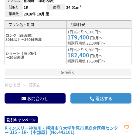
アクセス
相模線「海老名駅」
間取り
1K
面積
24.01m²
築年数
2018年 10月 築
プラン名・期間
月額目安
1日当たり 5,100円～
ロング【藤沢駅】
179,400
円/月～
30日以上～360日未満
初期費用他 22,000円～
1日当たり 5,200円～
ショート【藤沢駅】
182,400
円/月～
～30日未満
初期費用他 16,500円～
病院近く
神奈川県
藤沢市
お問合わせ
電話する
割引キャンペーン
Kマンスリー神奈川・横浜市立大学附属市民総合医療センタ
ー 315・1R-【中部屋】(No.442101)
お気