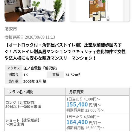
り登
録
藤沢市
情報更新日 2026/08/09 11:13
【オートロック付・角部屋バストイレ別】辻堂駅前徒歩圏内す
ぐ！バストイレ別高層マンションでセキュリティ強化物件で女性
や法人様にも安心な駅近マンスリーマンション！
アクセス
江ノ島電鉄「藤沢駅」
間取り
1K
面積
24.52m²
築年数
2005年 8月 築
プラン名・期間
月額目安
1日当たり 4,300円～
ロング【辻堂駅前】
155,400
円/月～
30日以上～360日未満
初期費用他 22,000円～
1日当たり 4,600円～
ショート【辻堂駅前】
164,400
円/月～
～30日未満
初期費用他 16,500円～