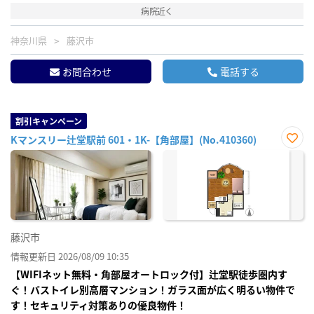
病院近く
神奈川県
藤沢市
お問合わせ
電話する
割引キャンペーン
Kマンスリー辻堂駅前 601・1K-【角部屋】(No.410360)
お気
に入
り登
録
藤沢市
情報更新日 2026/08/09 10:35
【WIFIネット無料・角部屋オートロック付】辻堂駅徒歩圏内す
ぐ！バストイレ別高層マンション！ガラス面が広く明るい物件で
す！セキュリティ対策ありの優良物件！