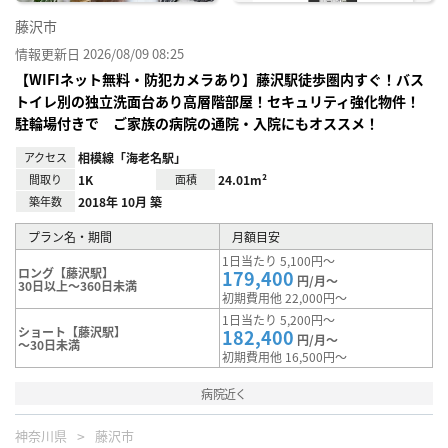
藤沢市
情報更新日 2026/08/09 08:25
【WIFIネット無料・防犯カメラあり】藤沢駅徒歩圏内すぐ！バス
トイレ別の独立洗面台あり高層階部屋！セキュリティ強化物件！
駐輪場付きで ご家族の病院の通院・入院にもオススメ！
アクセス
相模線「海老名駅」
間取り
1K
面積
24.01m²
築年数
2018年 10月 築
プラン名・期間
月額目安
1日当たり 5,100円～
ロング【藤沢駅】
179,400
円/月～
30日以上～360日未満
初期費用他 22,000円～
1日当たり 5,200円～
ショート【藤沢駅】
182,400
円/月～
～30日未満
初期費用他 16,500円～
病院近く
神奈川県
藤沢市