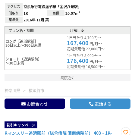
アクセス
京浜急行電鉄逗子線「金沢八景駅」
間取り
1K
面積
20.07m²
築年数
2016年 11月 築
プラン名・期間
月額目安
1日当たり 4,700円～
ロング【追浜駅前】
167,400
円/月～
30日以上～360日未満
初期費用他 22,000円～
1日当たり 5,000円～
ショート（追浜駅前）
176,400
円/月～
～30日未満
初期費用他 16,500円～
病院近く
神奈川県
横須賀市
お問合わせ
電話する
割引キャンペーン
Kマンスリー追浜駅前（総合病院 湘南病院前） 403・1K-