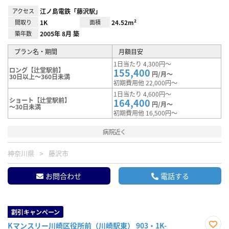
アクセス
江ノ島電鉄「藤沢駅」
間取り
1K
面積
24.52m²
築年数
2005年 8月 築
プラン名・期間
月額目安
1日当たり 4,300円～
ロング【辻堂駅前】
155,400
円/月～
30日以上～360日未満
初期費用他 22,000円～
1日当たり 4,600円～
ショート【辻堂駅前】
164,400
円/月～
～30日未満
初期費用他 16,500円～
病院近く
神奈川県
藤沢市
お問合わせ
電話する
割引キャンペーン
Kマンスリー川崎区役所前（川崎駅東） 903・1K-