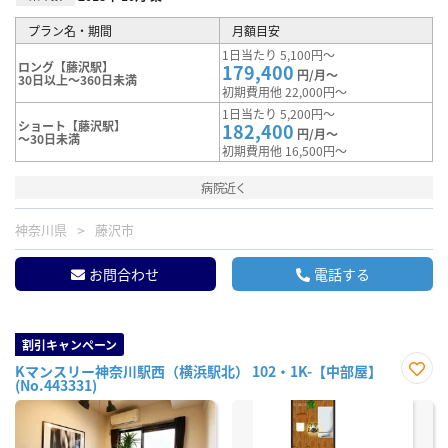
プラン名・期間
月額目安
1日当たり 5,100円～
ロング【藤沢駅】
179,400
円/月～
30日以上～360日未満
初期費用他 22,000円～
1日当たり 5,200円～
ショート【藤沢駅】
182,400
円/月～
～30日未満
初期費用他 16,500円～
病院近く
神奈川県
藤沢市
お問合わせ
電話する
割引キャンペーン
Kマンスリー神奈川駅西（横浜駅北） 102・1K-【中部屋】
(No.443331)
お気
に入
り登
録