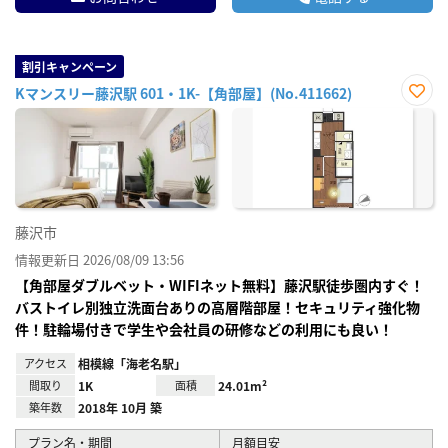
割引キャンペーン
Kマンスリー藤沢駅 601・1K-【角部屋】(No.411662)
お気
に入
り登
録
藤沢市
情報更新日 2026/08/09 13:56
【角部屋ダブルベット・WIFIネット無料】藤沢駅徒歩圏内すぐ！
バストイレ別独立洗面台ありの高層階部屋！セキュリティ強化物
件！駐輪場付きで学生や会社員の研修などの利用にも良い！
アクセス
相模線「海老名駅」
間取り
1K
面積
24.01m²
築年数
2018年 10月 築
プラン名・期間
月額目安