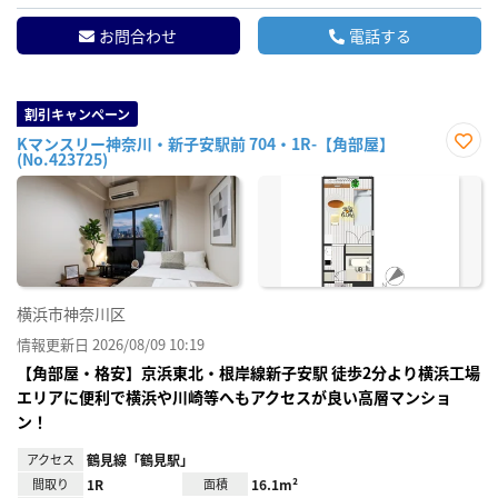
お問合わせ
電話する
割引キャンペーン
Kマンスリー神奈川・新子安駅前 704・1R-【角部屋】
(No.423725)
お気
に入
り登
録
横浜市神奈川区
情報更新日 2026/08/09 10:19
【角部屋・格安】京浜東北・根岸線新子安駅 徒歩2分より横浜工場
エリアに便利で横浜や川崎等へもアクセスが良い高層マンショ
ン！
アクセス
鶴見線「鶴見駅」
間取り
1R
面積
16.1m²