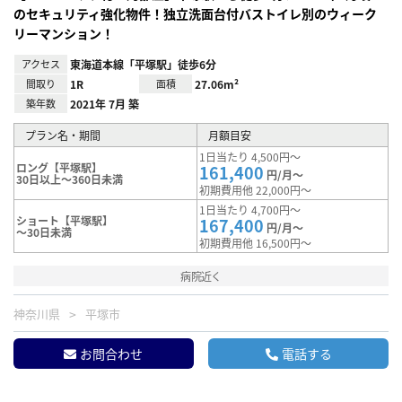
のセキュリティ強化物件！独立洗面台付バストイレ別のウィーク
リーマンション！
アクセス
東海道本線「平塚駅」徒歩6分
間取り
1R
面積
27.06m²
築年数
2021年 7月 築
プラン名・期間
月額目安
1日当たり 4,500円～
ロング【平塚駅】
161,400
円/月～
30日以上～360日未満
初期費用他 22,000円～
1日当たり 4,700円～
ショート【平塚駅】
167,400
円/月～
～30日未満
初期費用他 16,500円～
病院近く
神奈川県
平塚市
お問合わせ
電話する