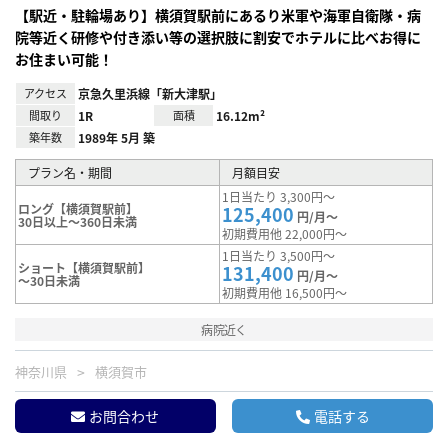
【駅近・駐輪場あり】横須賀駅前にあるり米軍や海軍自衛隊・病
院等近く研修や付き添い等の選択肢に割安でホテルに比べお得に
お住まい可能！
アクセス
京急久里浜線「新大津駅」
間取り
1R
面積
16.12m²
築年数
1989年 5月 築
プラン名・期間
月額目安
1日当たり 3,300円～
ロング【横須賀駅前】
125,400
円/月～
30日以上～360日未満
初期費用他 22,000円～
1日当たり 3,500円～
ショート【横須賀駅前】
131,400
円/月～
～30日未満
初期費用他 16,500円～
病院近く
神奈川県
横須賀市
お問合わせ
電話する