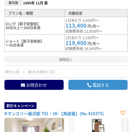
築年数
1989年 11月 築
プラン名・期間
月額目安
1日当たり 2,900円～
ロング【新子安駅前】
113,400
円/月～
30日以上～360日未満
初期費用他 22,000円～
1日当たり 3,100円～
ショート【新子安駅前】
119,400
円/月～
～30日未満
初期費用他 16,500円～
病院近く
神奈川県
横浜市神奈川区
お問合わせ
電話する
割引キャンペーン
Kマンスリー藤沢駅 701・1K-【角部屋】(No.410375)
お気
に入
り登