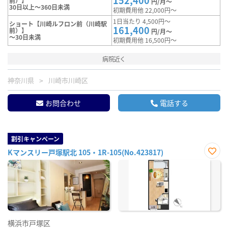
152,400
前）】
円/月～
30日以上～360日未満
初期費用他 22,000円～
1日当たり 4,500円～
ショート【川崎ルフロン前（川崎駅
161,400
前）】
円/月～
～30日未満
初期費用他 16,500円～
病院近く
神奈川県
川崎市川崎区
お問合わせ
電話する
割引キャンペーン
Kマンスリー戸塚駅北 105・1R-105(No.423817)
お気
に入
り登
録
横浜市戸塚区