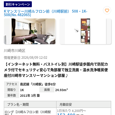
割引キャンペーン
Kマンスリー川崎ルフロン前（川崎駅前） 508・1K-
508(No.482065)
お気
に入
り登
録
川崎市川崎区
情報更新日 2026/08/09 12:02
【インターネット無料・バストイレ別】川崎駅徒歩圏内で防犯カ
メラ付でセキュリティ安心で角部屋で独立洗面・温水洗浄暖房便
座付川崎市マンスリーマンション部屋♪
アクセス
南武線「川崎駅」徒歩8分
間取り
1K
面積
24.93m²
築年数
2011年 3月 築
プラン名・期間
月額目安
1日当たり 4,200円～
ロング【川崎ルフロン前（川崎駅