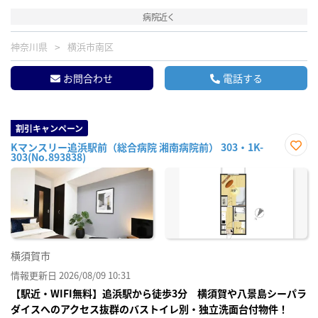
病院近く
神奈川県
横浜市南区
お問合わせ
電話する
割引キャンペーン
Kマンスリー追浜駅前（総合病院 湘南病院前） 303・1K-
303(No.893838)
お気
に入
り登
録
横須賀市
情報更新日 2026/08/09 10:31
【駅近・WIFI無料】追浜駅から徒歩3分 横須賀や八景島シーパラ
ダイスへのアクセス抜群のバストイレ別・独立洗面台付物件！