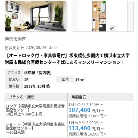
に入
り登
録
横浜市南区
情報更新日 2026/08/09 13:05
【オートロック付・家具家電付】坂東橋徒歩圏内で横浜市立大学
附属市民総合医療センターそばにあるマンスリーマンション！
アクセス
根岸線「関内駅」
間取り
1R
面積
16m²
築年数
1987年 10月 築
プラン名・期間
月額目安
1日当たり 2,700円～
ロング【横浜市立大学附属市民総合
107,400
医療センター】
円/月～
30日以上～360日未満
初期費用他 22,000円～
1日当たり 2,900円～
ショート【横浜市立大学附属市民総
113,400
合医療センター】
円/月～
～30日未満
初期費用他 16,500円～