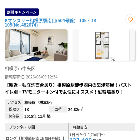
割引キャンペーン
Kマンスリー相模原駅南口(504号線） 105・1K-
105(No.482074)
お気
に入
り登
録
相模原市中央区
情報更新日 2026/08/09 12:34
【駅近・独立洗面台あり】相模原駅徒歩圏内の築浅部屋！バスト
イレ別・TVモニターホン付で女性にオススメ！駐輪場あり！
アクセス
相模線「橋本駅」
間取り
1K
面積
24.82m²
築年数
2015年 11月 築
プラン名・期間
月額目安
1日当たり 3,700円～
ロング【相模原駅南口(504号線）】