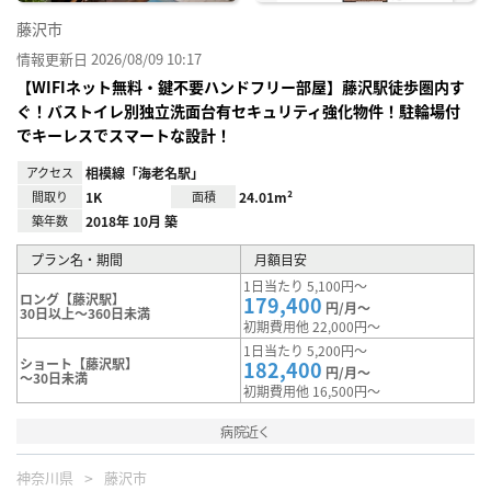
藤沢市
情報更新日 2026/08/09 10:17
【WIFIネット無料・鍵不要ハンドフリー部屋】藤沢駅徒歩圏内す
ぐ！バストイレ別独立洗面台有セキュリティ強化物件！駐輪場付
でキーレスでスマートな設計！
アクセス
相模線「海老名駅」
間取り
1K
面積
24.01m²
築年数
2018年 10月 築
プラン名・期間
月額目安
1日当たり 5,100円～
ロング【藤沢駅】
179,400
円/月～
30日以上～360日未満
初期費用他 22,000円～
1日当たり 5,200円～
ショート【藤沢駅】
182,400
円/月～
～30日未満
初期費用他 16,500円～
病院近く
神奈川県
藤沢市