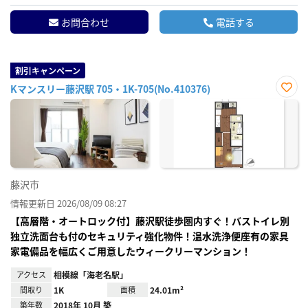
お問合わせ
電話する
割引キャンペーン
Kマンスリー藤沢駅 705・1K-705(No.410376)
お気
に入
り登
録
藤沢市
情報更新日 2026/08/09 08:27
【高層階・オートロック付】藤沢駅徒歩圏内すぐ！バストイレ別
独立洗面台も付のセキュリティ強化物件！温水洗浄便座有の家具
家電備品を幅広くご用意したウィークリーマンション！
アクセス
相模線「海老名駅」
間取り
1K
面積
24.01m²
築年数
2018年 10月 築