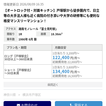
情報更新日 2026/08/09 16:35
【オートロック付・対面キッチン】戸塚駅から徒歩圏内で、日立
等の大手法人様も近く病院の付き添いや大学の研修等にも便利な
格安マンスリーマンション！
アクセス
湘南モノレール「富士見町駅」
間取り
1R
面積
18.36m²
築年数
1990年 6月 築
プラン名・期間
月額目安
1日当たり 3,200円～
ロング【戸塚駅北】
122,400
円/月～
30日以上～360日未満
初期費用他 22,000円～
1日当たり 3,600円～
ショート【戸塚駅北】
134,400
円/月～
～30日未満
初期費用他 16,500円～
病院近く
神奈川県
横浜市戸塚区
お問合わせ
電話する