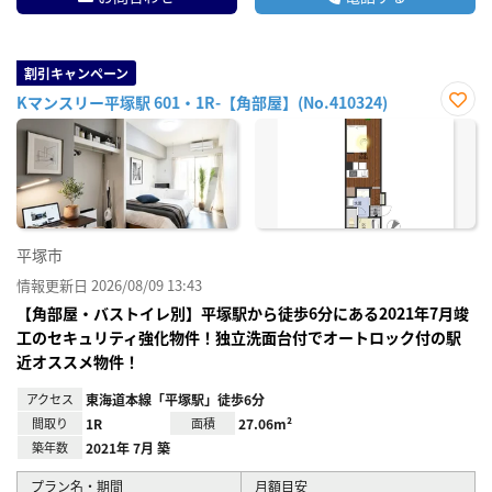
割引キャンペーン
Kマンスリー平塚駅 601・1R-【角部屋】(No.410324)
お気
に入
り登
録
平塚市
情報更新日 2026/08/09 13:43
【角部屋・バストイレ別】平塚駅から徒歩6分にある2021年7月竣
工のセキュリティ強化物件！独立洗面台付でオートロック付の駅
近オススメ物件！
アクセス
東海道本線「平塚駅」徒歩6分
間取り
1R
面積
27.06m²
築年数
2021年 7月 築
プラン名・期間
月額目安