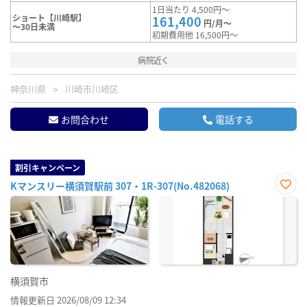
1日当たり 4,500円～
ショート【川崎駅】
161,400
円/月～
～30日未満
初期費用他 16,500円～
病院近く
神奈川県
川崎市川崎区
お問合わせ
電話する
割引キャンペーン
Kマンスリー横須賀駅前 307・1R-307(No.482068)
お気
に入
り登
録
横須賀市
情報更新日 2026/08/09 12:34