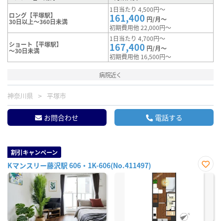
1日当たり 4,500円～
ロング【平塚駅】
161,400
円/月～
30日以上～360日未満
初期費用他 22,000円～
1日当たり 4,700円～
ショート【平塚駅】
167,400
円/月～
～30日未満
初期費用他 16,500円～
病院近く
神奈川県
平塚市
お問合わせ
電話する
割引キャンペーン
Kマンスリー藤沢駅 606・1K-606(No.411497)
お気
に入
り登
録