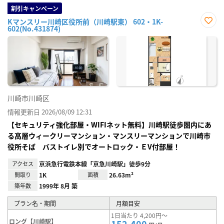
割引キャンペーン
Kマンスリー川崎区役所前（川崎駅東） 602・1K-
602(No.431874)
お気
に入
り登
録
川崎市川崎区
情報更新日 2026/08/09 12:31
【セキュリティ強化部屋・WIFIネット無料】川崎駅徒歩圏内にあ
る高層ウィークリーマンション・マンスリーマンションで川崎市
役所そば バストイレ別でオートロック・ＥV付部屋！
アクセス
京浜急行電鉄本線「京急川崎駅」徒歩9分
間取り
1K
面積
26.63m²
築年数
1999年 8月 築
プラン名・期間
月額目安
1日当たり 4,200円～
ロング【川崎駅】