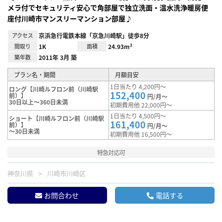
メラ付でセキュリティ安心で角部屋で独立洗面・温水洗浄暖房便
座付川崎市マンスリーマンション部屋♪
アクセス
京浜急行電鉄本線「京急川崎駅」徒歩8分
間取り
1K
面積
24.93m²
築年数
2011年 3月 築
プラン名・期間
月額目安
1日当たり 4,200円～
ロング【川崎ルフロン前（川崎駅
152,400
前）】
円/月～
30日以上～360日未満
初期費用他 22,000円～
1日当たり 4,500円～
ショート【川崎ルフロン前（川崎駅
161,400
前）】
円/月～
～30日未満
初期費用他 16,500円～
特急対応可
神奈川県
川崎市川崎区
お問合わせ
電話する