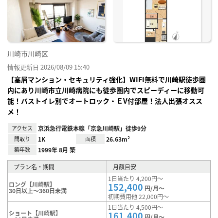
り登
録
川崎市川崎区
情報更新日 2026/08/09 15:40
【高層マンション・セキュリティ強化】WIFI無料で川崎駅徒歩圏
内にあり川崎市立川崎病院にも徒歩圏内でスピーディーに移動可
能！バストイレ別でオートロック・ＥV付部屋！法人出張オスス
メ！
アクセス
京浜急行電鉄本線「京急川崎駅」徒歩9分
間取り
1K
面積
26.63m²
築年数
1999年 8月 築
プラン名・期間
月額目安
1日当たり 4,200円～
ロング【川崎駅】
152,400
円/月～
30日以上～360日未満
初期費用他 22,000円～
1日当たり 4,500円～
ショート【川崎駅】
161,400
円/月～