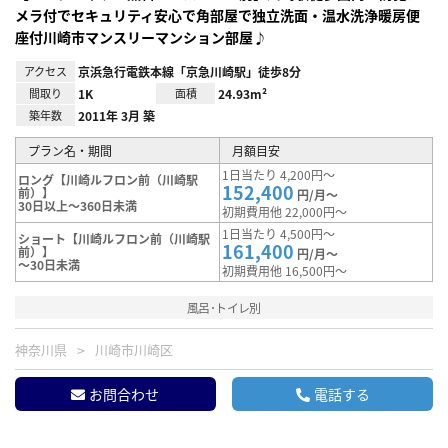
メラ付でセキュリティ安心で角部屋で独立洗面・温水洗浄暖房便
座付川崎市マンスリーマンション部屋♪
アクセス
京浜急行電鉄本線「京急川崎駅」徒歩8分
間取り
1K
面積
24.93m²
築年数
2011年 3月 築
プラン名・期間
月額目安
1日当たり 4,200円～
ロング【川崎ルフロン前（川崎駅
152,400
前）】
円/月～
30日以上～360日未満
初期費用他 22,000円～
1日当たり 4,500円～
ショート【川崎ルフロン前（川崎駅
161,400
前）】
円/月～
～30日未満
初期費用他 16,500円～
風呂･トイレ別
神奈川県
川崎市川崎区
お問合わせ
電話する