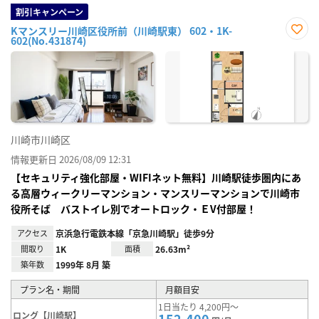
割引キャンペーン
Kマンスリー川崎区役所前（川崎駅東） 602・1K-
602(No.431874)
お気
に入
り登
録
川崎市川崎区
情報更新日 2026/08/09 12:31
【セキュリティ強化部屋・WIFIネット無料】川崎駅徒歩圏内にあ
る高層ウィークリーマンション・マンスリーマンションで川崎市
役所そば バストイレ別でオートロック・ＥV付部屋！
アクセス
京浜急行電鉄本線「京急川崎駅」徒歩9分
間取り
1K
面積
26.63m²
築年数
1999年 8月 築
プラン名・期間
月額目安
1日当たり 4,200円～
ロング【川崎駅】