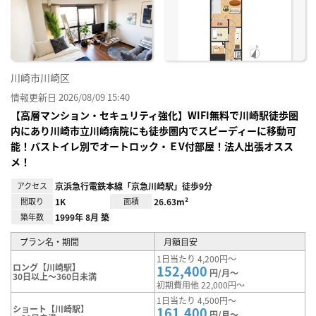
り登
録
川崎市川崎区
情報更新日 2026/08/09 15:40
【高層マンション・セキュリティ強化】WIFI無料で川崎駅徒歩圏
内にあり川崎市立川崎病院にも徒歩圏内でスピーディーに移動可
能！バストイレ別でオートロック・ＥV付部屋！法人出張オスス
メ！
アクセス
京浜急行電鉄本線「京急川崎駅」徒歩9分
間取り
1K
面積
26.63m²
築年数
1999年 8月 築
プラン名・期間
月額目安
1日当たり 4,200円～
ロング【川崎駅】
152,400
円/月～
30日以上～360日未満
初期費用他 22,000円～
1日当たり 4,500円～
ショート【川崎駅】
161,400
円/月～