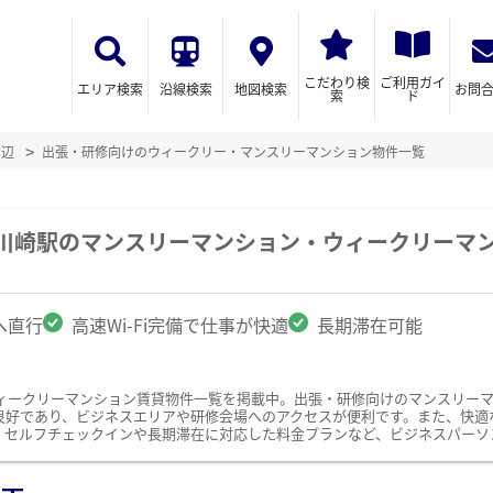
こだわり検
ご利用ガイ
エリア検索
沿線検索
地図検索
お問
索
ド
周辺
出張・研修向けのウィークリー・マンスリーマンション物件一覧
急川崎駅のマンスリーマンション・ウィークリーマ
へ直行
高速Wi-Fi完備で仕事が快適
長期滞在可能
ィークリーマンション賃貸物件一覧を掲載中。出張・研修向けのマンスリー
好であり、ビジネスエリアや研修会場へのアクセスが便利です。また、快適な仕
、セルフチェックインや長期滞在に対応した料金プランなど、ビジネスパーソ