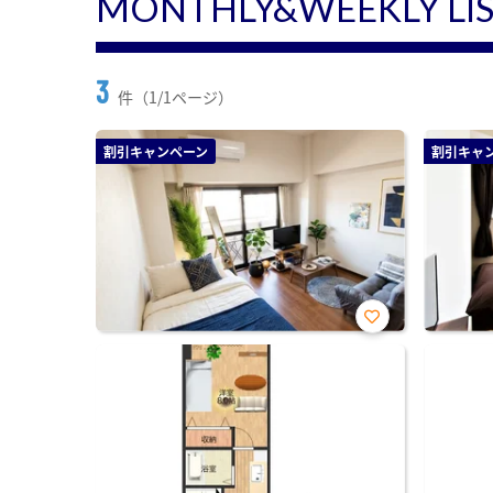
MONTHLY&WEEKLY LI
3
件（1/1ページ）
割引キャンペーン
割引キャ
お気
に入
り登
録