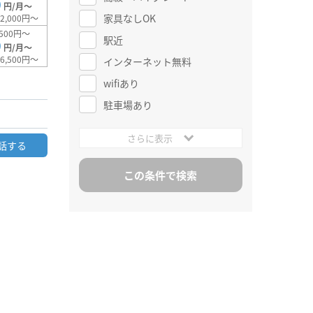
0
円/月～
家具なしOK
2,000円～
500円～
駅近
0
円/月～
6,500円～
インターネット無料
wifiあり
駐車場あり
さらに表示
話する