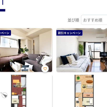
ST
並び順
ンペーン
割引キャンペーン
お気
に入
り登
録