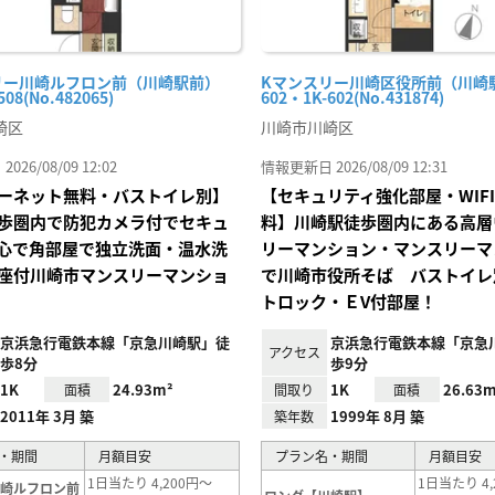
リー川崎ルフロン前（川崎駅前）
Kマンスリー川崎区役所前（川崎
508(No.482065)
602・1K-602(No.431874)
崎区
川崎市川崎区
26/08/09 12:02
情報更新日 2026/08/09 12:31
ーネット無料・バストイレ別】
【セキュリティ強化部屋・WIF
歩圏内で防犯カメラ付でセキュ
料】川崎駅徒歩圏内にある高層
心で角部屋で独立洗面・温水洗
リーマンション・マンスリーマ
座付川崎市マンスリーマンショ
で川崎市役所そば バストイレ
トロック・ＥV付部屋！
京浜急行電鉄本線「京急川崎駅」徒
京浜急行電鉄本線「京急
アクセス
歩8分
歩9分
1K
24.93m²
1K
26.63m
面積
間取り
面積
2011年 3月 築
1999年 8月 築
築年数
・期間
月額目安
プラン名・期間
月額目安
1日当たり 4,200円～
1日当たり 4,
川崎ルフロン前