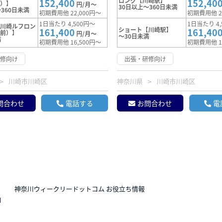
ロング【川崎駅】
152,400
152,40
前）】
円/月～
30日以上～360日未満
360日未満
初期費用他 22,000円～
初期費用他 2
1日当たり 4,500円～
1日当たり 4,
【川崎ルフロン
ショート【川崎駅】
161,400
161,40
駅前）】
円/月～
～30日未満
満
初期費用他 16,500円～
初期費用他 1
研修向け
出張・研修向け
川崎市川崎区
神奈川県
川崎市川崎区
問合わせ
電話する
お問合わせ
電
N
神奈川ウィークリードットコム お役立ち情報