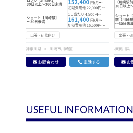
ロング【川崎駅】
152,400
（川崎駅
円/月～
30日以上～360日未満
30日以上～
初期費用他 22,000円～
1日当たり 4,500円～
ショート
ショート【川崎駅】
161,400
前（川崎
円/月～
～30日未満
～30日未
初期費用他 16,500円～
出張・研修向け
出張・
神奈川県
川崎市川崎区
神奈川県
お問合わせ
電話する
お
USEFUL INFORMATIO