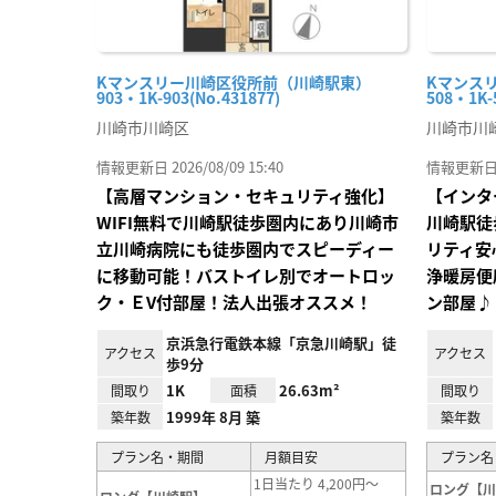
Kマンスリー川崎区役所前（川崎駅東）
Kマンス
903・1K-903(No.431877)
508・1K-
川崎市川崎区
川崎市川
情報更新日 2026/08/09 15:40
情報更新日 20
【高層マンション・セキュリティ強化】
【インタ
WIFI無料で川崎駅徒歩圏内にあり川崎市
川崎駅徒
立川崎病院にも徒歩圏内でスピーディー
リティ安
に移動可能！バストイレ別でオートロッ
浄暖房便
ク・ＥV付部屋！法人出張オススメ！
ン部屋♪
京浜急行電鉄本線「京急川崎駅」徒
アクセス
アクセス
歩9分
1K
26.63m²
間取り
面積
間取り
1999年 8月 築
築年数
築年数
プラン名・期間
月額目安
プラン名
1日当たり 4,200円～
ロング【