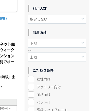
利用人数
駅東）
部屋面積
Iネット無
ウィーク
～
ンション
別でオー
こだわり条件
川崎駅」徒
女性向け
ファミリー向け
²
同棲向け
ペット可
200円～
高級・ハイグレード