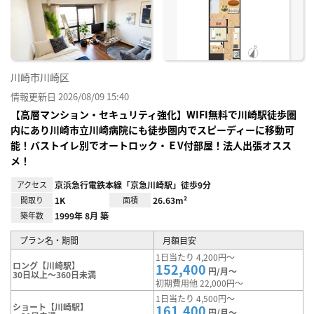
り登
録
川崎市川崎区
情報更新日 2026/08/09 15:40
【高層マンション・セキュリティ強化】WIFI無料で川崎駅徒歩圏
内にあり川崎市立川崎病院にも徒歩圏内でスピーディーに移動可
能！バストイレ別でオートロック・ＥV付部屋！法人出張オスス
メ！
アクセス
京浜急行電鉄本線「京急川崎駅」徒歩9分
間取り
1K
面積
26.63m²
築年数
1999年 8月 築
プラン名・期間
月額目安
1日当たり 4,200円～
ロング【川崎駅】
152,400
円/月～
30日以上～360日未満
初期費用他 22,000円～
1日当たり 4,500円～
ショート【川崎駅】
161,400
円/月～