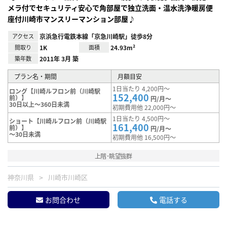
メラ付でセキュリティ安心で角部屋で独立洗面・温水洗浄暖房便
座付川崎市マンスリーマンション部屋♪
アクセス
京浜急行電鉄本線「京急川崎駅」徒歩8分
間取り
1K
面積
24.93m²
築年数
2011年 3月 築
プラン名・期間
月額目安
1日当たり 4,200円～
ロング【川崎ルフロン前（川崎駅
152,400
前）】
円/月～
30日以上～360日未満
初期費用他 22,000円～
1日当たり 4,500円～
ショート【川崎ルフロン前（川崎駅
161,400
前）】
円/月～
～30日未満
初期費用他 16,500円～
上階･眺望抜群
神奈川県
川崎市川崎区
お問合わせ
電話する