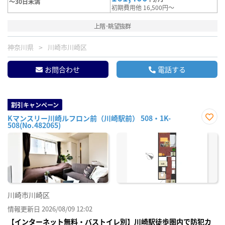
～30日未満
初期費用他 16,500円～
上階･眺望抜群
神奈川県
川崎市川崎区
お問合わせ
電話する
割引キャンペーン
Kマンスリー川崎ルフロン前（川崎駅前） 508・1K-
508(No.482065)
お気
に入
り登
録
川崎市川崎区
情報更新日 2026/08/09 12:02
【インターネット無料・バストイレ別】川崎駅徒歩圏内で防犯カ