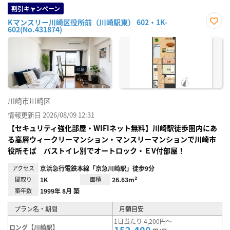
割引キャンペーン
Kマンスリー川崎区役所前（川崎駅東） 602・1K-
602(No.431874)
お気
に入
り登
録
川崎市川崎区
情報更新日 2026/08/09 12:31
【セキュリティ強化部屋・WIFIネット無料】川崎駅徒歩圏内にあ
る高層ウィークリーマンション・マンスリーマンションで川崎市
役所そば バストイレ別でオートロック・ＥV付部屋！
アクセス
京浜急行電鉄本線「京急川崎駅」徒歩9分
間取り
1K
面積
26.63m²
築年数
1999年 8月 築
プラン名・期間
月額目安
1日当たり 4,200円～
ロング【川崎駅】