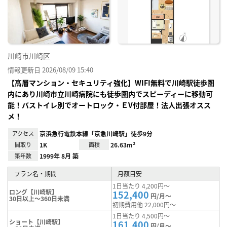
り登
録
川崎市川崎区
情報更新日 2026/08/09 15:40
【高層マンション・セキュリティ強化】WIFI無料で川崎駅徒歩圏
内にあり川崎市立川崎病院にも徒歩圏内でスピーディーに移動可
能！バストイレ別でオートロック・ＥV付部屋！法人出張オスス
メ！
アクセス
京浜急行電鉄本線「京急川崎駅」徒歩9分
間取り
1K
面積
26.63m²
築年数
1999年 8月 築
プラン名・期間
月額目安
1日当たり 4,200円～
ロング【川崎駅】
152,400
円/月～
30日以上～360日未満
初期費用他 22,000円～
1日当たり 4,500円～
ショート【川崎駅】
161,400
円/月～