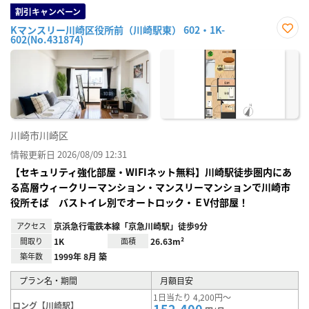
割引キャンペーン
Kマンスリー川崎区役所前（川崎駅東） 602・1K-
602(No.431874)
お気
に入
り登
録
川崎市川崎区
情報更新日 2026/08/09 12:31
【セキュリティ強化部屋・WIFIネット無料】川崎駅徒歩圏内にあ
る高層ウィークリーマンション・マンスリーマンションで川崎市
役所そば バストイレ別でオートロック・ＥV付部屋！
アクセス
京浜急行電鉄本線「京急川崎駅」徒歩9分
間取り
1K
面積
26.63m²
築年数
1999年 8月 築
プラン名・期間
月額目安
1日当たり 4,200円～
ロング【川崎駅】