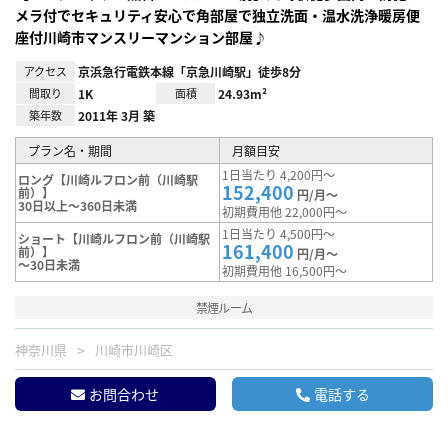
メラ付でセキュリティ安心で角部屋で独立洗面・温水洗浄暖房便
座付川崎市マンスリーマンション部屋♪
アクセス
京浜急行電鉄本線「京急川崎駅」徒歩8分
間取り
1K
面積
24.93m²
築年数
2011年 3月 築
プラン名・期間
月額目安
1日当たり 4,200円～
ロング【川崎ルフロン前（川崎駅
152,400
前）】
円/月～
30日以上～360日未満
初期費用他 22,000円～
1日当たり 4,500円～
ショート【川崎ルフロン前（川崎駅
161,400
前）】
円/月～
～30日未満
初期費用他 16,500円～
禁煙ルーム
神奈川県
川崎市川崎区
お問合わせ
電話する