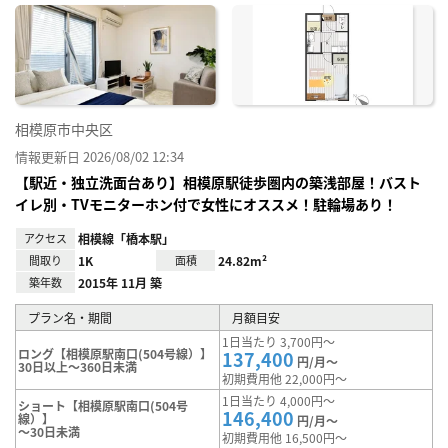
に入
り登
録
相模原市中央区
情報更新日 2026/08/02 12:34
【駅近・独立洗面台あり】相模原駅徒歩圏内の築浅部屋！バスト
イレ別・TVモニターホン付で女性にオススメ！駐輪場あり！
アクセス
相模線「橋本駅」
間取り
1K
面積
24.82m²
築年数
2015年 11月 築
プラン名・期間
月額目安
1日当たり 3,700円～
ロング【相模原駅南口(504号線）】
137,400
円/月～
30日以上～360日未満
初期費用他 22,000円～
1日当たり 4,000円～
ショート【相模原駅南口(504号
146,400
線）】
円/月～
～30日未満
初期費用他 16,500円～