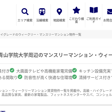
こだわり検
ご利用ガイ
エリア検索
沿線検索
地図検索
お問
索
ド
ハイグレードのウィークリー・マンスリーマンション物件一覧
/青山学院大学周辺のマンスリーマンション・ウィ
具付き
大画面テレビや高機能家電完備
キッチン設備充実
ある間取り
防音性が高く快適な住環境
清掃サービス付き
ション・ウィークリーマンション賃貸物件一覧を掲載中。高級・ハイグレー
、高品質な家具、最新の家電製品、フィットネスセンターやスパ、コンシェル