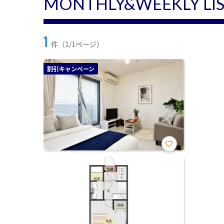
MONTHLY&WEEKLY LI
1
件（1/1ページ）
割引キャンペーン
お気
に入
り登
録