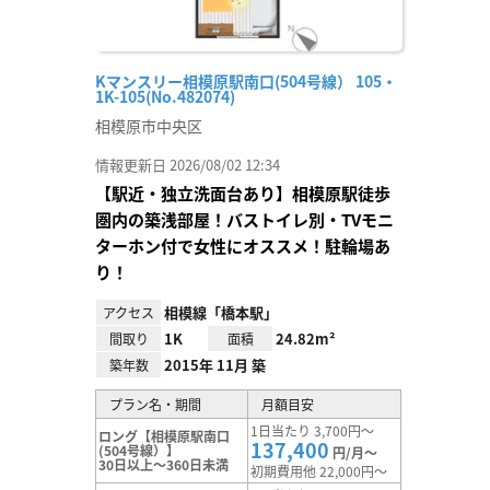
Kマンスリー相模原駅南口(504号線） 105・
1K-105(No.482074)
相模原市中央区
情報更新日 2026/08/02 12:34
【駅近・独立洗面台あり】相模原駅徒歩
圏内の築浅部屋！バストイレ別・TVモニ
ターホン付で女性にオススメ！駐輪場あ
り！
相模線「橋本駅」
アクセス
1K
24.82m²
間取り
面積
2015年 11月 築
築年数
プラン名・期間
月額目安
1日当たり 3,700円～
ロング【相模原駅南口
137,400
(504号線）】
円/月～
30日以上～360日未満
初期費用他 22,000円～