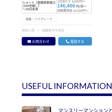
1日当たり 4,000円～
ショート【相模原駅南口
146,400
(504号線）】
円/月～
～30日未満
初期費用他 16,500円～
高級・ハイグレード
神奈川県
相模原市中央区
お問合わせ
電話する
USEFUL INFORMATIO
マンスリーマンション