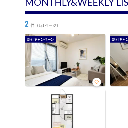
MONTHLY&WEEKLY LI
2
件（1/1ページ）
割引キャンペーン
割引キャ
お気
に入
り登
録