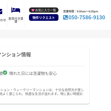
お気に入り一覧
営業時間：9:00am～6:00pm
050-7586-9130
物件リクエスト
家具付き賃
合わせ
貸
マンション情報
適
晴れた日には洗濯物も安心
ンション・ウィークリーマンションは、十分な自然光が差し
地よく感じられ、快適な生活が送れます。特に長い時間お