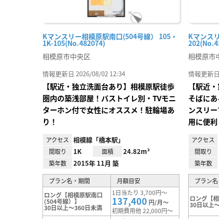
Kマンスリー相模原駅南口(504号線） 105・
Kマンスリ
1K-105(No.482074)
202(No.4
相模原市中央区
相模原市
情報更新日 2026/08/02 12:34
情報更新日 20
【駅近・独立洗面台あり】相模原駅徒歩
【駅近・
圏内の築浅部屋！バストイレ別・TVモニ
そばにあ
ターホン付で女性にオススメ！駐輪場あ
ンスリー
り！
用に便利
相模線「橋本駅」
アクセス
アクセス
1K
24.82m²
間取り
面積
間取り
2015年 11月 築
築年数
築年数
プラン名・期間
月額目安
プラン名
1日当たり 3,700円～
ロング【相模原駅南口
ロング【
137,400
(504号線）】
円/月～
30日以上～
30日以上～360日未満
初期費用他 22,000円～