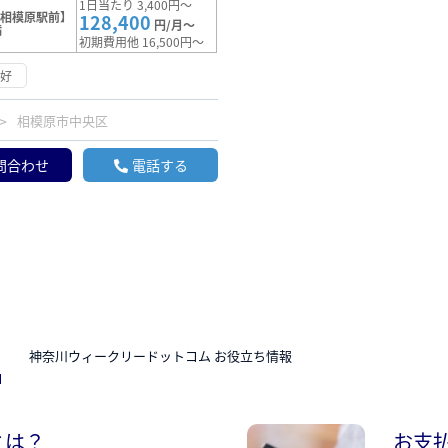
1日当たり 3,400円～
【相模原駅前】
128,400
円/月～
満
初期費用他 16,500円～
良好
相模原市中央区
問合わせ
電話する
N
神奈川ウィークリードットコム お役立ち情報
とは？
お支