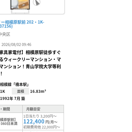
ー相模原駅前 202・1K-
37156)
中央区
26/08/02 09:46
家具家電付】相模原駅徒歩すぐ
るウィークリーマンション・マ
マンション！青山学院大学等利
！
相模線「橋本駅」
1K
16.83m²
面積
1992年 7月 築
・期間
月額目安
1日当たり 3,200円～
相模原駅前】
122,400
円/月～
360日未満
初期費用他 22,000円～