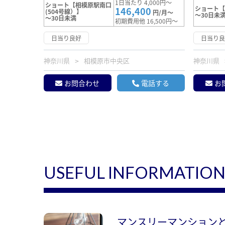
1日当たり 4,000円～
ショート【相模原駅南口
ショート
146,400
(504号線）】
円/月～
～30日未
～30日未満
初期費用他 16,500円～
日当り良好
日当り
神奈川県
相模原市中央区
神奈川県
お問合わせ
電話する
お
USEFUL INFORMATIO
マンスリーマンション