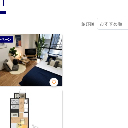
ST
並び順
ンペーン
お気
に入
り登
録