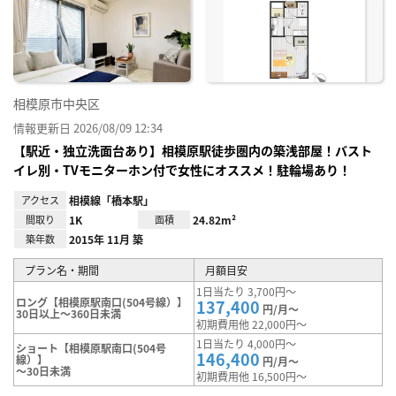
り登
録
相模原市中央区
情報更新日 2026/08/09 12:34
【駅近・独立洗面台あり】相模原駅徒歩圏内の築浅部屋！バスト
イレ別・TVモニターホン付で女性にオススメ！駐輪場あり！
アクセス
相模線「橋本駅」
間取り
1K
面積
24.82m²
築年数
2015年 11月 築
プラン名・期間
月額目安
1日当たり 3,700円～
ロング【相模原駅南口(504号線）】
137,400
円/月～
30日以上～360日未満
初期費用他 22,000円～
1日当たり 4,000円～
ショート【相模原駅南口(504号
146,400
線）】
円/月～
～30日未満
初期費用他 16,500円～