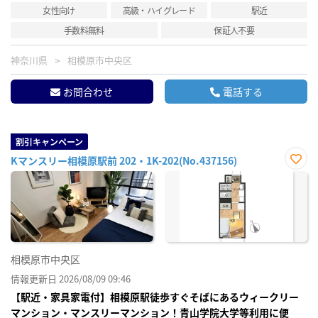
女性向け
高級・ハイグレード
駅近
手数料無料
保証人不要
神奈川県
相模原市中央区
お問合わせ
電話する
割引キャンペーン
Kマンスリー相模原駅前 202・1K-202(No.437156)
お気
に入
り登
録
相模原市中央区
情報更新日 2026/08/09 09:46
【駅近・家具家電付】相模原駅徒歩すぐそばにあるウィークリー
マンション・マンスリーマンション！青山学院大学等利用に便