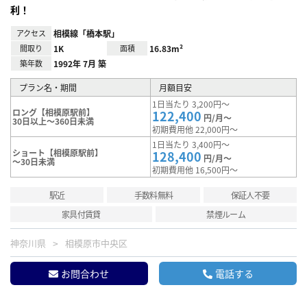
利！
アクセス
相模線「橋本駅」
間取り
1K
面積
16.83m²
築年数
1992年 7月 築
プラン名・期間
月額目安
1日当たり 3,200円～
ロング【相模原駅前】
122,400
円/月～
30日以上～360日未満
初期費用他 22,000円～
1日当たり 3,400円～
ショート【相模原駅前】
128,400
円/月～
～30日未満
初期費用他 16,500円～
駅近
手数料無料
保証人不要
家具付賃貸
禁煙ルーム
神奈川県
相模原市中央区
お問合わせ
電話する