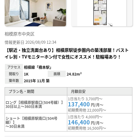
り登
録
相模原市中央区
情報更新日 2026/08/09 12:34
【駅近・独立洗面台あり】相模原駅徒歩圏内の築浅部屋！バスト
イレ別・TVモニターホン付で女性にオススメ！駐輪場あり！
アクセス
相模線「橋本駅」
間取り
1K
面積
24.82m²
築年数
2015年 11月 築
プラン名・期間
月額目安
1日当たり 3,700円～
ロング【相模原駅南口(504号線）】
137,400
円/月～
30日以上～360日未満
初期費用他 22,000円～
1日当たり 4,000円～
ショート【相模原駅南口(504号
146,400
線）】
円/月～
～30日未満
初期費用他 16,500円～