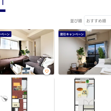
ST
並び順
ンペーン
割引キャンペーン
お気
に入
り登
録