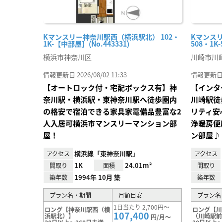
Kマンスリー神奈川駅西（横浜駅北） 102・
Kマンス
1K-【中部屋】(No.443331)
508・1K-
横浜市神奈川区
川崎市川
情報更新日 2026/08/02 11:33
情報更新日 20
【オートロック付・宅配ボックス有】神
【インタ
奈川駅・横浜駅・東神奈川駅へ徒歩圏内
川崎駅徒
の格安で宿泊できる家具家電備品豊富な2
リティ安
人入居可横浜市マンスリーマンション部
浄暖房便
屋！
ン部屋♪
横浜線「東神奈川駅」
アクセス
アクセス
1K
24.01m²
間取り
面積
間取り
1994年 10月 築
築年数
築年数
プラン名・期間
月額目安
プラン名
1日当たり 2,700円～
ロング【神奈川駅西（横
ロング【
107,400
浜駅北）】
（川崎駅
円/月～