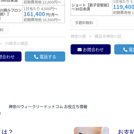
360日未満
1日当たり 3,
初期費用他 22,000円～
ショート【新子安駅前】
119,40
1日当たり 4,500円～
～30日未満
【川崎ルフロン
161,400
初期費用他 1
駅前）】
円/月～
満
初期費用他 16,500円～
手数料無料
無料
神奈川県
横浜市神奈川区
川崎市川崎区
お問合わせ
電
問合わせ
電話する
N
神奈川ウィークリードットコム お役立ち情報
とは？
お支