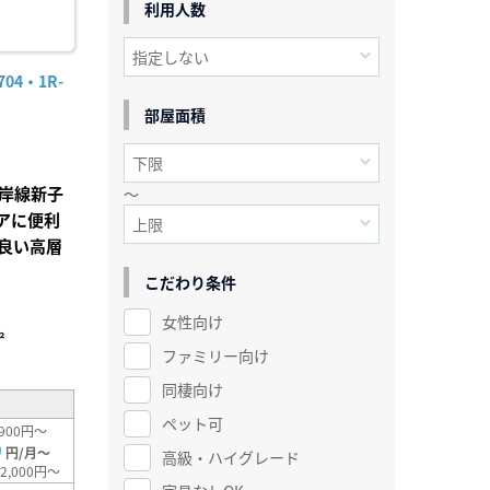
利用人数
4・1R-
部屋面積
岸線新子
～
アに便利
良い高層
こだわり条件
女性向け
²
ファミリー向け
同棲向け
ペット可
900円～
0
円/月～
高級・ハイグレード
2,000円～