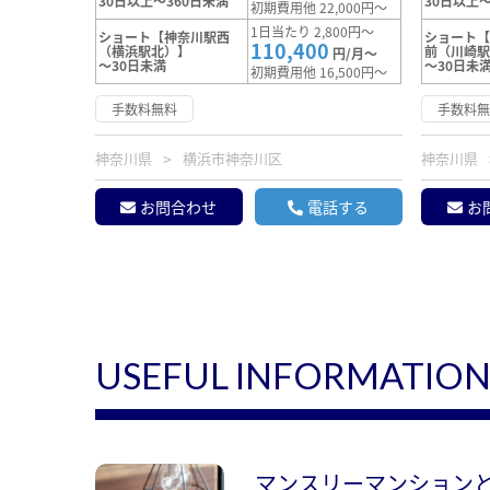
30日以上～360日未満
30日以上～
初期費用他 22,000円～
1日当たり 2,800円～
ショート【神奈川駅西
ショート
110,400
（横浜駅北）】
前（川崎
円/月～
～30日未満
～30日未
初期費用他 16,500円～
手数料無料
手数料
神奈川県
横浜市神奈川区
神奈川県
お問合わせ
電話する
お
USEFUL INFORMATIO
マンスリーマンション