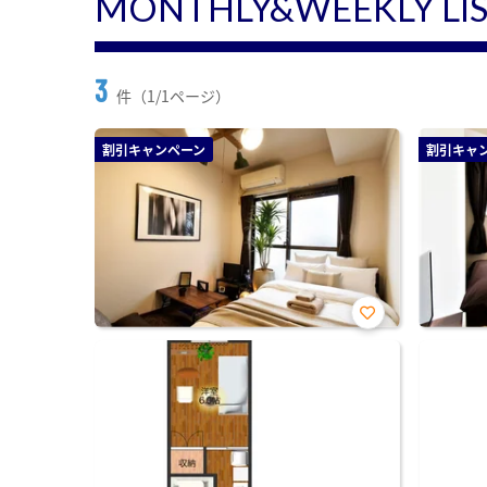
MONTHLY&WEEKLY LI
3
件（1/1ページ）
割引キャンペーン
割引キャ
お気
に入
り登
録