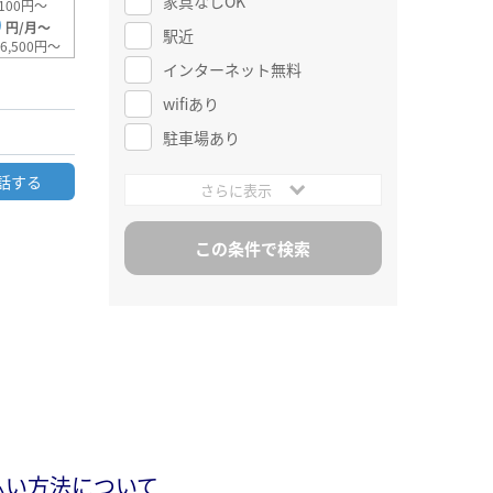
家具なしOK
100円～
0
円/月～
駅近
6,500円～
インターネット無料
wifiあり
駐車場あり
話する
さらに表示
払い方法について