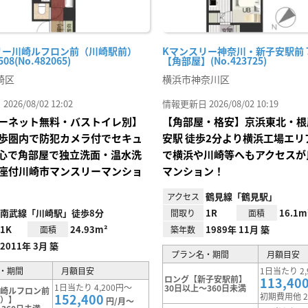
リー川崎ルフロン前（川崎駅前）
Kマンスリー神奈川・新子安駅前 70
508(No.482065)
【角部屋】(No.423725)
崎区
横浜市神奈川区
26/08/02 12:02
情報更新日 2026/08/02 10:19
ーネット無料・バストイレ別】
【角部屋・格安】京浜東北・根
歩圏内で防犯カメラ付でセキュ
安駅 徒歩2分より横浜工場エリ
心で角部屋で独立洗面・温水洗
で横浜や川崎等へもアクセスが
座付川崎市マンスリーマンショ
マンション！
鶴見線「鶴見駅」
アクセス
南武線「川崎駅」徒歩8分
1R
16.1m
間取り
面積
1K
24.93m²
1989年 11月 築
面積
築年数
2011年 3月 築
プラン名・期間
月額目安
・期間
月額目安
1日当たり 2,
ロング【新子安駅前】
113,40
1日当たり 4,200円～
30日以上～360日未満
川崎ルフロン前
152,400
初期費用他 2
前）】
円/月～