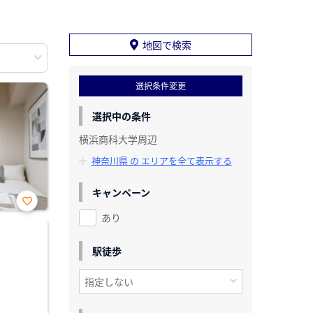
地図で検索
選択条件変更
選択中の条件
横浜商科大学周辺
神奈川県 の エリアを全て表示する
キャンペーン
あり
お気
に入
り登
録
駅徒歩