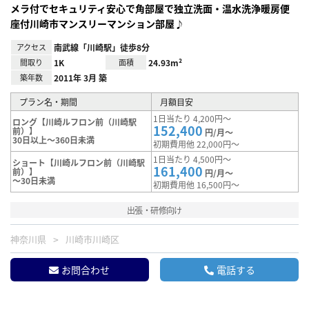
メラ付でセキュリティ安心で角部屋で独立洗面・温水洗浄暖房便
座付川崎市マンスリーマンション部屋♪
アクセス
南武線「川崎駅」徒歩8分
間取り
1K
面積
24.93m²
築年数
2011年 3月 築
プラン名・期間
月額目安
1日当たり 4,200円～
ロング【川崎ルフロン前（川崎駅
152,400
前）】
円/月～
30日以上～360日未満
初期費用他 22,000円～
1日当たり 4,500円～
ショート【川崎ルフロン前（川崎駅
161,400
前）】
円/月～
～30日未満
初期費用他 16,500円～
出張・研修向け
神奈川県
川崎市川崎区
お問合わせ
電話する