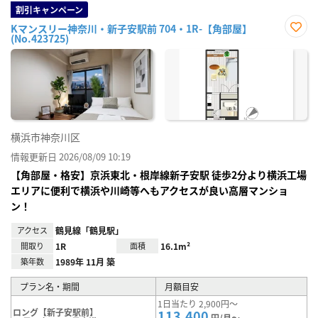
割引キャンペーン
Kマンスリー神奈川・新子安駅前 704・1R-【角部屋】
(No.423725)
お気
に入
り登
録
横浜市神奈川区
情報更新日 2026/08/09 10:19
【角部屋・格安】京浜東北・根岸線新子安駅 徒歩2分より横浜工場
エリアに便利で横浜や川崎等へもアクセスが良い高層マンショ
ン！
アクセス
鶴見線「鶴見駅」
間取り
1R
面積
16.1m²
築年数
1989年 11月 築
プラン名・期間
月額目安
1日当たり 2,900円～
ロング【新子安駅前】
113,400
円/月～