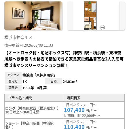
に入
り登
録
横浜市神奈川区
情報更新日 2026/08/09 11:33
【オートロック付・宅配ボックス有】神奈川駅・横浜駅・東神奈
川駅へ徒歩圏内の格安で宿泊できる家具家電備品豊富な2人入居可
横浜市マンスリーマンション部屋！
アクセス
横浜線「東神奈川駅」
間取り
1K
面積
24.01m²
築年数
1994年 10月 築
プラン名・期間
月額目安
1日当たり 2,700円～
ロング【神奈川駅西（横浜駅北）】
107,400
円/月～
30日以上～360日未満
初期費用他 22,000円～
1日当たり 2,800円～
ショート【神奈川駅西（横浜駅
110,400
北）】
円/月～