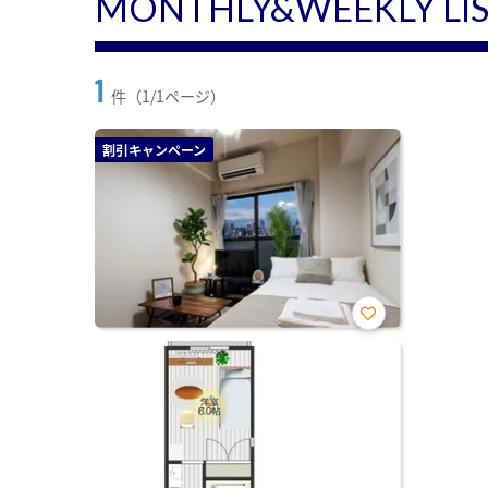
MONTHLY&WEEKLY LI
1
件（1/1ページ）
割引キャンペーン
お気
に入
り登
録