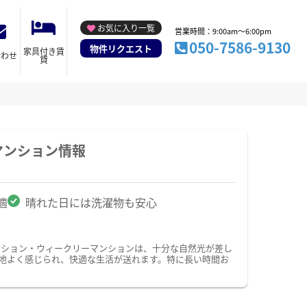
お気に入り一覧
営業時間：9:00am～6:00pm
050-7586-9130
物件リクエスト
家具付き賃
合わせ
貸
マンション情報
適
晴れた日には洗濯物も安心
ンション・ウィークリーマンションは、十分な自然光が差し
地よく感じられ、快適な生活が送れます。特に長い時間お