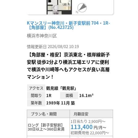
Kマンスリー神奈川・新子安駅前 704・1R-
【角部屋】(No.423725)
横浜市神奈川区
情報更新日 2026/08/02 10:19
【角部屋・格安】京浜東北・根岸線新子
安駅 徒歩2分より横浜工場エリアに便利
で横浜や川崎等へもアクセスが良い高層
マンション！
鶴見線「鶴見駅」
アクセス
1R
16.1m²
間取り
面積
1989年 11月 築
築年数
プラン名・期間
月額目安
1日当たり 2,900円～
ロング【新子安駅前】
113,400
円/月～
30日以上～360日未満
初期費用他 22,000円～