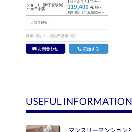
1日当たり 3,100円～
ショート【新子安駅前】
119,400
円/月～
～30日未満
初期費用他 16,500円～
日当り良好
神奈川県
横浜市神奈川区
お問合わせ
電話する
USEFUL INFORMATIO
マンスリーマンション