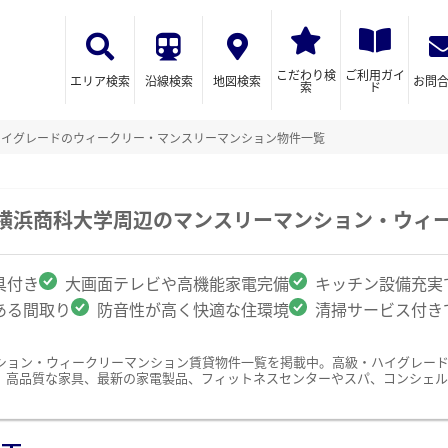
こだわり検
ご利用ガイ
エリア検索
沿線検索
地図検索
お問
索
ド
ハイグレードのウィークリー・マンスリーマンション物件一覧
/横浜商科大学周辺のマンスリーマンション・ウィ
具付き
大画面テレビや高機能家電完備
キッチン設備充実
ある間取り
防音性が高く快適な住環境
清掃サービス付き
ション・ウィークリーマンション賃貸物件一覧を掲載中。高級・ハイグレー
、高品質な家具、最新の家電製品、フィットネスセンターやスパ、コンシェル