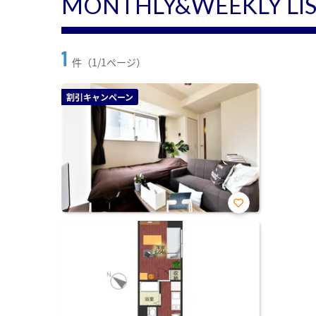
MONTHLY&WEEKLY LI
1
件（1/1ページ）
割引キャンペーン
お気
に入
り登
録