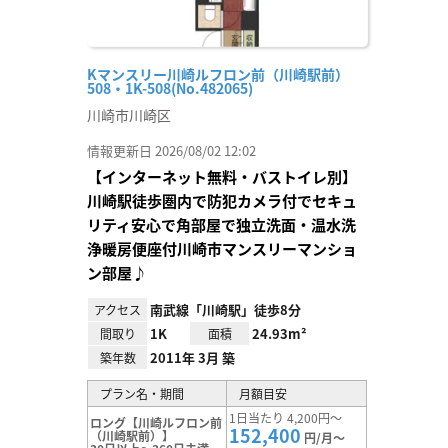
Kマンスリー川崎ルフロン前（川崎駅前）
508・1K-508(No.482065)
川崎市川崎区
情報更新日 2026/08/02 12:02
【インターネット無料・バストイレ別】
川崎駅徒歩圏内で防犯カメラ付でセキュ
リティ安心で角部屋で独立洗面・温水洗
浄暖房便座付川崎市マンスリーマンショ
ン部屋♪
南武線「川崎駅」徒歩8分
アクセス
1K
24.93m²
間取り
面積
2011年 3月 築
築年数
プラン名・期間
月額目安
1日当たり 4,200円～
ロング【川崎ルフロン前
152,400
（川崎駅前）】
円/月～