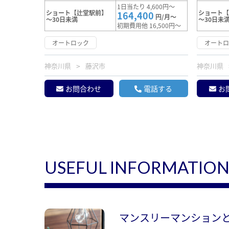
1日当たり 4,600円～
ショート【辻堂駅前】
ショート
164,400
円/月～
～30日未満
～30日未
初期費用他 16,500円～
オートロック
オート
神奈川県
藤沢市
神奈川県
お問合わせ
電話する
お
USEFUL INFORMATIO
マンスリーマンション