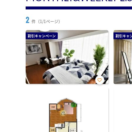
2
件（1/1ページ）
割引キャンペーン
割引キャ
お気
に入
り登
録