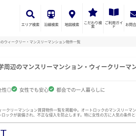
こだわり検
ご利用ガイ
エリア検索
沿線検索
地図検索
お問
索
ド
クのウィークリー・マンスリーマンション物件一覧
大学周辺のマンスリーマンション・ウィークリーマ
全性◎
女性でも安心
都会での一人暮らしに
ィークリーマンション賃貸物件一覧を掲載中。オートロックのマンスリーマ
トロックが装備され、不正な侵入を防止します。特に女性の方に人気の条件と
ST