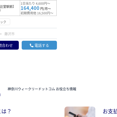
1日当たり 4,600円～
【辻堂駅前】
164,400
円/月～
満
初期費用他 16,500円～
ロック
藤沢市
問合わせ
電話する
N
神奈川ウィークリードットコム お役立ち情報
とは？
お支