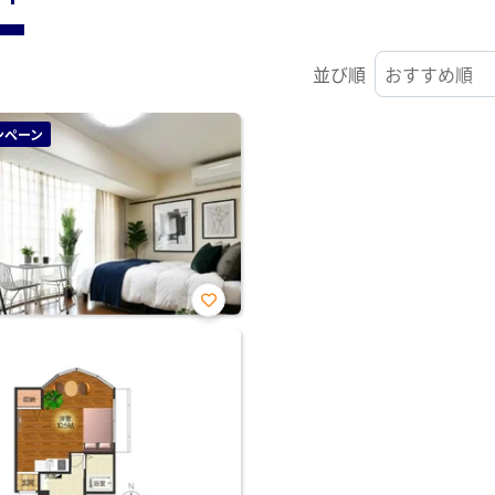
並び順
ンペーン
お気
に入
り登
録