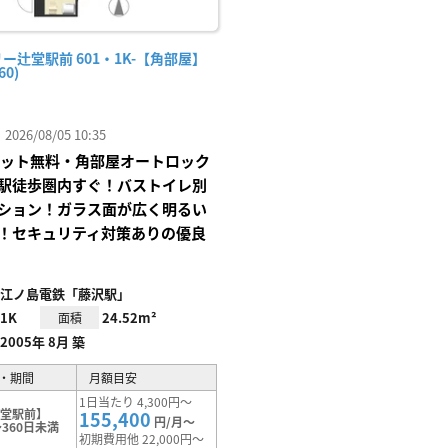
ー辻堂駅前 601・1K-【角部屋】
60)
26/08/05 10:35
Iネット無料・角部屋オートロック
駅徒歩圏内すぐ！バストイレ別
ション！ガラス面が広く明るい
！セキュリティ対策ありの優良
江ノ島電鉄「藤沢駅」
1K
24.52m²
面積
2005年 8月 築
・期間
月額目安
1日当たり 4,300円～
辻堂駅前】
155,400
円/月～
360日未満
初期費用他 22,000円～