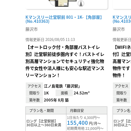
Kマンスリー辻堂駅前 801・1K-【角部屋】
Kマンスリ
(No.410363)
(No.4103
藤沢市
藤沢市
情報更新日 2026/08/05 11:13
情報更新日 20
【オートロック付・角部屋バストイレ
【WIF
別】辻堂駅前徒歩圏内すぐ！バストイレ
付】辻堂
別高層マンションでセキュリティ強化物
高層マン
件で女性や法人様にも安心な駅近マンス
物件です
リーマンション！
物件！
江ノ島電鉄「藤沢駅」
アクセス
アクセス
1K
24.52m²
間取り
面積
間取り
2005年 8月 築
築年数
築年数
プラン名・期間
月額目安
プラン名
1日当たり 4,300円～
ロング【辻堂駅前】
ロング【
155,400
円/月～
30日以上～360日未満
30日以上～
初期費用他 22,000円～