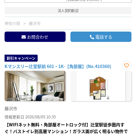
法人契約歓迎
神奈川県
藤沢市
お問合わせ
電話する
割引キャンペーン
Kマンスリー辻堂駅前 601・1K-【角部屋】(No.410360)
お気
に入
り登
録
藤沢市
情報更新日 2026/08/05 10:35
【WIFIネット無料・角部屋オートロック付】辻堂駅徒歩圏内す
ぐ！バストイレ別高層マンション！ガラス面が広く明るい物件で