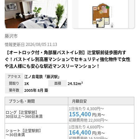
に入
り登
録
藤沢市
情報更新日 2026/08/05 11:13
【オートロック付・角部屋バストイレ別】辻堂駅前徒歩圏内す
ぐ！バストイレ別高層マンションでセキュリティ強化物件で女性
や法人様にも安心な駅近マンスリーマンション！
アクセス
江ノ島電鉄「藤沢駅」
間取り
1K
面積
24.52m²
築年数
2005年 8月 築
プラン名・期間
月額目安
1日当たり 4,300円～
ロング【辻堂駅前】
155,400
円/月～
30日以上～360日未満
初期費用他 22,000円～
1日当たり 4,600円～
ショート【辻堂駅前】
164,400
円/月～
～30日未満
初期費用他 16,500円～