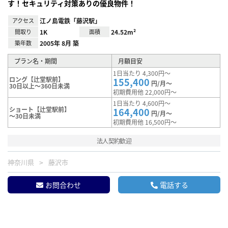
す！セキュリティ対策ありの優良物件！
アクセス
江ノ島電鉄「藤沢駅」
間取り
1K
面積
24.52m²
築年数
2005年 8月 築
プラン名・期間
月額目安
1日当たり 4,300円～
ロング【辻堂駅前】
155,400
円/月～
30日以上～360日未満
初期費用他 22,000円～
1日当たり 4,600円～
ショート【辻堂駅前】
164,400
円/月～
～30日未満
初期費用他 16,500円～
法人契約歓迎
神奈川県
藤沢市
お問合わせ
電話する