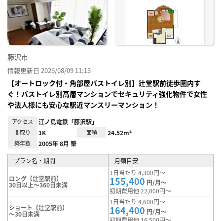
に入
り登
録
藤沢市
情報更新日 2026/08/09 11:13
【オートロック付・角部屋バストイレ別】辻堂駅前徒歩圏内す
ぐ！バストイレ別高層マンションでセキュリティ強化物件で女性
や法人様にも安心な駅近マンスリーマンション！
アクセス
江ノ島電鉄「藤沢駅」
間取り
1K
面積
24.52m²
築年数
2005年 8月 築
プラン名・期間
月額目安
1日当たり 4,300円～
ロング【辻堂駅前】
155,400
円/月～
30日以上～360日未満
初期費用他 22,000円～
1日当たり 4,600円～
ショート【辻堂駅前】
164,400
円/月～
～30日未満
初期費用他 16,500円～