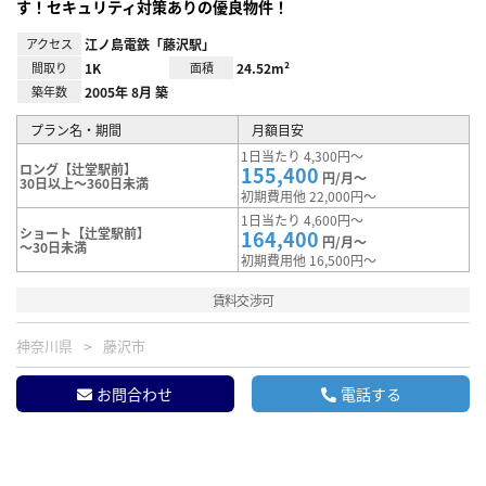
す！セキュリティ対策ありの優良物件！
アクセス
江ノ島電鉄「藤沢駅」
間取り
1K
面積
24.52m²
築年数
2005年 8月 築
プラン名・期間
月額目安
1日当たり 4,300円～
ロング【辻堂駅前】
155,400
円/月～
30日以上～360日未満
初期費用他 22,000円～
1日当たり 4,600円～
ショート【辻堂駅前】
164,400
円/月～
～30日未満
初期費用他 16,500円～
賃料交渉可
神奈川県
藤沢市
お問合わせ
電話する