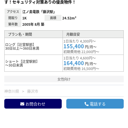
す！セキュリティ対策ありの優良物件！
アクセス
江ノ島電鉄「藤沢駅」
間取り
1K
面積
24.52m²
築年数
2005年 8月 築
プラン名・期間
月額目安
1日当たり 4,300円～
ロング【辻堂駅前】
155,400
円/月～
30日以上～360日未満
初期費用他 22,000円～
1日当たり 4,600円～
ショート【辻堂駅前】
164,400
円/月～
～30日未満
初期費用他 16,500円～
女性向け
神奈川県
藤沢市
お問合わせ
電話する