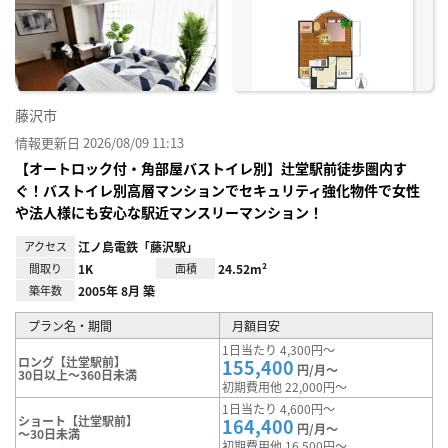
に入
り登
録
藤沢市
情報更新日 2026/08/09 11:13
【オートロック付・角部屋バストイレ別】辻堂駅前徒歩圏内す
ぐ！バストイレ別高層マンションでセキュリティ強化物件で女性
や法人様にも安心な駅近マンスリーマンション！
アクセス
江ノ島電鉄「藤沢駅」
間取り
1K
面積
24.52m²
築年数
2005年 8月 築
プラン名・期間
月額目安
1日当たり 4,300円～
ロング【辻堂駅前】
155,400
円/月～
30日以上～360日未満
初期費用他 22,000円～
1日当たり 4,600円～
ショート【辻堂駅前】
164,400
円/月～
～30日未満
初期費用他 16,500円～