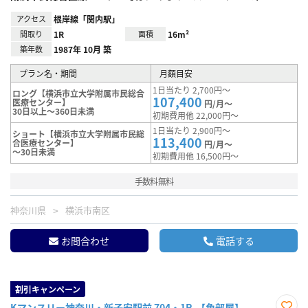
アクセス
根岸線「関内駅」
間取り
1R
面積
16m²
築年数
1987年 10月 築
プラン名・期間
月額目安
1日当たり 2,700円～
ロング【横浜市立大学附属市民総合
107,400
医療センター】
円/月～
30日以上～360日未満
初期費用他 22,000円～
1日当たり 2,900円～
ショート【横浜市立大学附属市民総
113,400
合医療センター】
円/月～
～30日未満
初期費用他 16,500円～
手数料無料
神奈川県
横浜市南区
お問合わせ
電話する
割引キャンペーン
Kマンスリー神奈川・新子安駅前 704・1R-【角部屋】