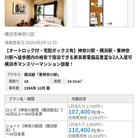
り登
録
横浜市神奈川区
情報更新日 2026/08/09 11:33
【オートロック付・宅配ボックス有】神奈川駅・横浜駅・東神奈
川駅へ徒歩圏内の格安で宿泊できる家具家電備品豊富な2人入居可
横浜市マンスリーマンション部屋！
アクセス
横浜線「東神奈川駅」
間取り
1K
面積
24.01m²
築年数
1994年 10月 築
プラン名・期間
月額目安
1日当たり 2,700円～
ロング【神奈川駅西（横浜駅北）】
107,400
円/月～
30日以上～360日未満
初期費用他 22,000円～
1日当たり 2,800円～
ショート【神奈川駅西（横浜駅
110,400
北）】
円/月～
～30日未満
初期費用他 16,500円～