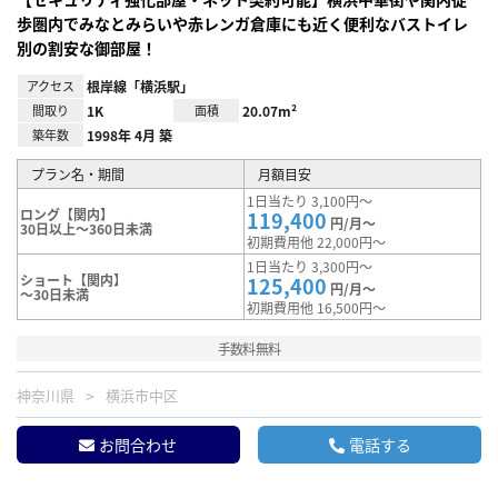
歩圏内でみなとみらいや赤レンガ倉庫にも近く便利なバストイレ
別の割安な御部屋！
アクセス
根岸線「横浜駅」
間取り
1K
面積
20.07m²
築年数
1998年 4月 築
プラン名・期間
月額目安
1日当たり 3,100円～
ロング【関内】
119,400
円/月～
30日以上～360日未満
初期費用他 22,000円～
1日当たり 3,300円～
ショート【関内】
125,400
円/月～
～30日未満
初期費用他 16,500円～
手数料無料
神奈川県
横浜市中区
お問合わせ
電話する