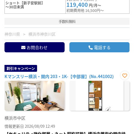
ショート【新子安駅前】
119,400
円/月～
～30日未満
初期費用他 16,500円～
手数料無料
神奈川県
横浜市神奈川区
お問合わせ
電話する
割引キャンペーン
Kマンスリー横浜・関内 203・1K-【中部屋】(No.441002)
お気
に入
り登
録
横浜市中区
情報更新日 2026/08/09 12:49
【セキュリティ強化部屋・ネット契約可能】横浜中華街や関内徒