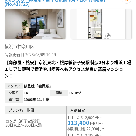
(No.423725)
お気
に入
り登
録
横浜市神奈川区
情報更新日 2026/08/09 10:19
【角部屋・格安】京浜東北・根岸線新子安駅 徒歩2分より横浜工場
エリアに便利で横浜や川崎等へもアクセスが良い高層マンショ
ン！
アクセス
鶴見線「鶴見駅」
間取り
1R
面積
16.1m²
築年数
1989年 11月 築
プラン名・期間
月額目安
1日当たり 2,900円～
ロング【新子安駅前】
113,400
円/月～
30日以上～360日未満
初期費用他 22,000円～
1日当たり 3,100円～