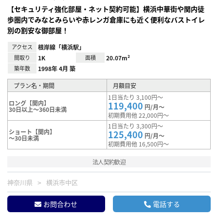
【セキュリティ強化部屋・ネット契約可能】横浜中華街や関内徒
歩圏内でみなとみらいや赤レンガ倉庫にも近く便利なバストイレ
別の割安な御部屋！
アクセス
根岸線「横浜駅」
間取り
1K
面積
20.07m²
築年数
1998年 4月 築
プラン名・期間
月額目安
1日当たり 3,100円～
ロング【関内】
119,400
円/月～
30日以上～360日未満
初期費用他 22,000円～
1日当たり 3,300円～
ショート【関内】
125,400
円/月～
～30日未満
初期費用他 16,500円～
法人契約歓迎
神奈川県
横浜市中区
お問合わせ
電話する