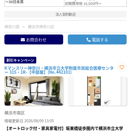
～30日未満
初期費用他 16,500円～
法人契約歓迎
神奈川県
横浜市神奈川区
お問合わせ
電話する
割引キャンペーン
Kマンスリー神奈川・横浜市立大学附属市民総合医療センタ
ー 315・1R-【中部屋】(No.442101)
お気
に入
り登
録
横浜市南区
情報更新日 2026/08/09 13:05
【オートロック付・家具家電付】坂東橋徒歩圏内で横浜市立大学