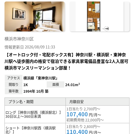
に入
り登
録
横浜市神奈川区
情報更新日 2026/08/09 11:33
【オートロック付・宅配ボックス有】神奈川駅・横浜駅・東神奈
川駅へ徒歩圏内の格安で宿泊できる家具家電備品豊富な2人入居可
横浜市マンスリーマンション部屋！
アクセス
横浜線「東神奈川駅」
間取り
1K
面積
24.01m²
築年数
1994年 10月 築
プラン名・期間
月額目安
1日当たり 2,700円～
ロング【神奈川駅西（横浜駅北）】
107,400
円/月～
30日以上～360日未満
初期費用他 22,000円～
1日当たり 2,800円～
ショート【神奈川駅西（横浜駅
110,400
北）】
円/月～