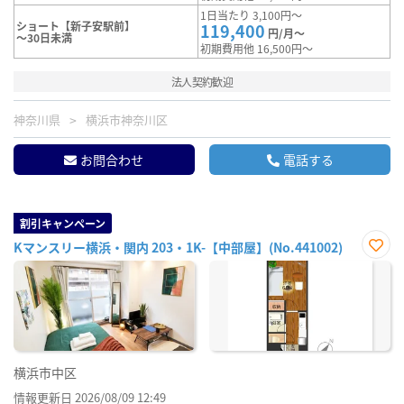
1日当たり 3,100円～
ショート【新子安駅前】
119,400
円/月～
～30日未満
初期費用他 16,500円～
法人契約歓迎
神奈川県
横浜市神奈川区
お問合わせ
電話する
割引キャンペーン
Kマンスリー横浜・関内 203・1K-【中部屋】(No.441002)
お気
に入
り登
録
横浜市中区
情報更新日 2026/08/09 12:49