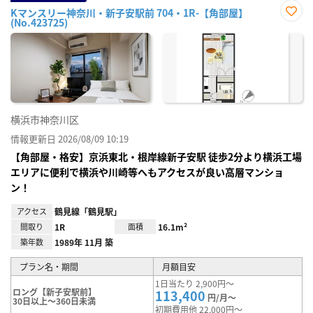
Kマンスリー神奈川・新子安駅前 704・1R-【角部屋】
(No.423725)
お気
に入
り登
録
横浜市神奈川区
情報更新日 2026/08/09 10:19
【角部屋・格安】京浜東北・根岸線新子安駅 徒歩2分より横浜工場
エリアに便利で横浜や川崎等へもアクセスが良い高層マンショ
ン！
アクセス
鶴見線「鶴見駅」
間取り
1R
面積
16.1m²
築年数
1989年 11月 築
プラン名・期間
月額目安
1日当たり 2,900円～
ロング【新子安駅前】
113,400
円/月～
30日以上～360日未満
初期費用他 22,000円～