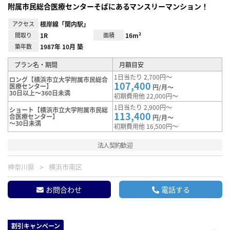
附属市民総合医療センターそばにあるマンスリーマンション！
アクセス
根岸線「関内駅」
間取り
1R
面積
16m²
築年数
1987年 10月 築
プラン名・期間
月額目安
1日当たり 2,700円～
ロング【横浜市立大学附属市民総合
107,400
医療センター】
円/月～
30日以上～360日未満
初期費用他 22,000円～
1日当たり 2,900円～
ショート【横浜市立大学附属市民総
113,400
合医療センター】
円/月～
～30日未満
初期費用他 16,500円～
法人契約歓迎
神奈川県
横浜市南区
お問合わせ
電話する
割引キャンペーン