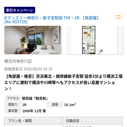
割引キャンペーン
Kマンスリー神奈川・新子安駅前 704・1R-【角部屋】
(No.423725)
お気
に入
り登
録
横浜市神奈川区
情報更新日 2026/08/02 10:19
【角部屋・格安】京浜東北・根岸線新子安駅 徒歩2分より横浜工場
エリアに便利で横浜や川崎等へもアクセスが良い高層マンショ
ン！
アクセス
鶴見線「鶴見駅」
間取り
1R
面積
16.1m²
築年数
1989年 11月 築
プラン名・期間
月額目安