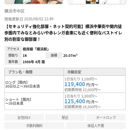
横浜市中区
情報更新日 2026/08/02 12:49
【セキュリティ強化部屋・ネット契約可能】横浜中華街や関内徒
歩圏内でみなとみらいや赤レンガ倉庫にも近く便利なバストイレ
別の割安な御部屋！
アクセス
根岸線「横浜駅」
間取り
1K
面積
20.07m²
築年数
1998年 4月 築
プラン名・期間
月額目安
1日当たり 3,100円～
ロング【関内】
119,400
円/月～
30日以上～360日未満
初期費用他 22,000円～
1日当たり 3,300円～
ショート【関内】
125,400
円/月～
～30日未満
初期費用他 16,500円～
女性向け
駅近
オートロック
手数料無料
保証人不要