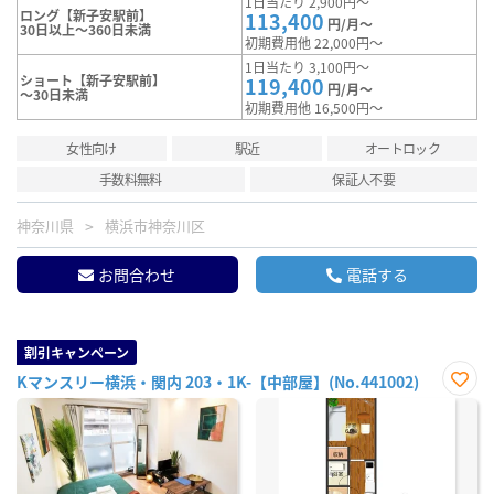
1日当たり 2,900円～
ロング【新子安駅前】
113,400
円/月～
30日以上～360日未満
初期費用他 22,000円～
1日当たり 3,100円～
ショート【新子安駅前】
119,400
円/月～
～30日未満
初期費用他 16,500円～
女性向け
駅近
オートロック
手数料無料
保証人不要
神奈川県
横浜市神奈川区
お問合わせ
電話する
割引キャンペーン
Kマンスリー横浜・関内 203・1K-【中部屋】(No.441002)
お気
に入
り登
録