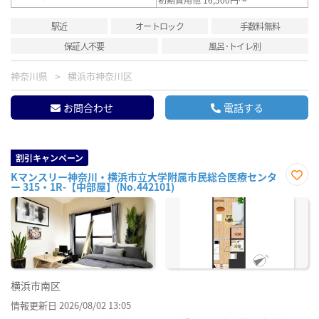
駅近
オートロック
手数料無料
保証人不要
風呂･トイレ別
神奈川県
横浜市神奈川区
お問合わせ
電話する
割引キャンペーン
Kマンスリー神奈川・横浜市立大学附属市民総合医療センタ
ー 315・1R-【中部屋】(No.442101)
お気
に入
り登
録
横浜市南区
情報更新日 2026/08/02 13:05