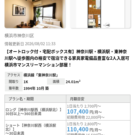
り登
録
横浜市神奈川区
情報更新日 2026/08/02 11:33
【オートロック付・宅配ボックス有】神奈川駅・横浜駅・東神奈
川駅へ徒歩圏内の格安で宿泊できる家具家電備品豊富な2人入居可
横浜市マンスリーマンション部屋！
アクセス
横浜線「東神奈川駅」
間取り
1K
面積
24.01m²
築年数
1994年 10月 築
プラン名・期間
月額目安
1日当たり 2,700円～
ロング【神奈川駅西（横浜駅北）】
107,400
円/月～
30日以上～360日未満
初期費用他 22,000円～
1日当たり 2,800円～
ショート【神奈川駅西（横浜駅
110,400
北）】
円/月～
～30日未満
初期費用他 16,500円～