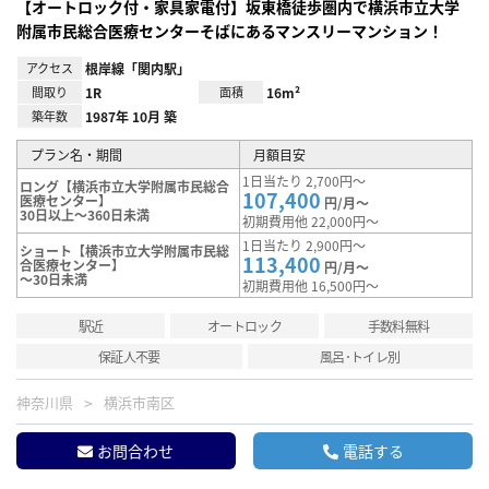
【オートロック付・家具家電付】坂東橋徒歩圏内で横浜市立大学
附属市民総合医療センターそばにあるマンスリーマンション！
アクセス
根岸線「関内駅」
間取り
1R
面積
16m²
築年数
1987年 10月 築
プラン名・期間
月額目安
1日当たり 2,700円～
ロング【横浜市立大学附属市民総合
107,400
医療センター】
円/月～
30日以上～360日未満
初期費用他 22,000円～
1日当たり 2,900円～
ショート【横浜市立大学附属市民総
113,400
合医療センター】
円/月～
～30日未満
初期費用他 16,500円～
駅近
オートロック
手数料無料
保証人不要
風呂･トイレ別
神奈川県
横浜市南区
お問合わせ
電話する