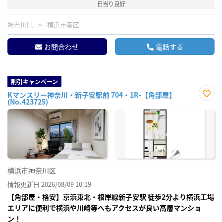
日当り良好
神奈川県
横浜市南区
お問合わせ
電話する
割引キャンペーン
Kマンスリー神奈川・新子安駅前 704・1R-【角部屋】
(No.423725)
お気
に入
り登
録
横浜市神奈川区
情報更新日 2026/08/09 10:19
【角部屋・格安】京浜東北・根岸線新子安駅 徒歩2分より横浜工場
エリアに便利で横浜や川崎等へもアクセスが良い高層マンショ
ン！