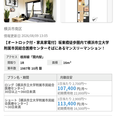
り登
録
横浜市南区
情報更新日 2026/08/09 13:05
【オートロック付・家具家電付】坂東橋徒歩圏内で横浜市立大学
附属市民総合医療センターそばにあるマンスリーマンション！
アクセス
根岸線「関内駅」
間取り
1R
面積
16m²
築年数
1987年 10月 築
プラン名・期間
月額目安
1日当たり 2,700円～
ロング【横浜市立大学附属市民総合
107,400
医療センター】
円/月～
30日以上～360日未満
初期費用他 22,000円～
1日当たり 2,900円～
ショート【横浜市立大学附属市民総
113,400
合医療センター】
円/月～
～30日未満
初期費用他 16,500円～