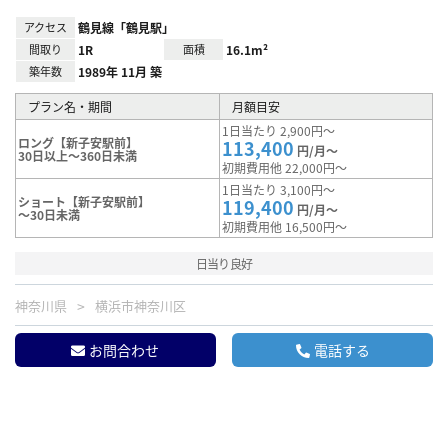
アクセス
鶴見線「鶴見駅」
間取り
1R
面積
16.1m²
築年数
1989年 11月 築
プラン名・期間
月額目安
1日当たり 2,900円～
ロング【新子安駅前】
113,400
円/月～
30日以上～360日未満
初期費用他 22,000円～
1日当たり 3,100円～
ショート【新子安駅前】
119,400
円/月～
～30日未満
初期費用他 16,500円～
日当り良好
神奈川県
横浜市神奈川区
お問合わせ
電話する