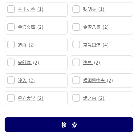
井土ヶ谷
(1)
弘明寺
(1)
金沢文庫
(2)
金沢八景
(2)
追浜
(2)
京急田浦
(4)
安針塚
(2)
逸見
(2)
汐入
(2)
横須賀中央
(2)
県立大学
(2)
堀ノ内
(2)