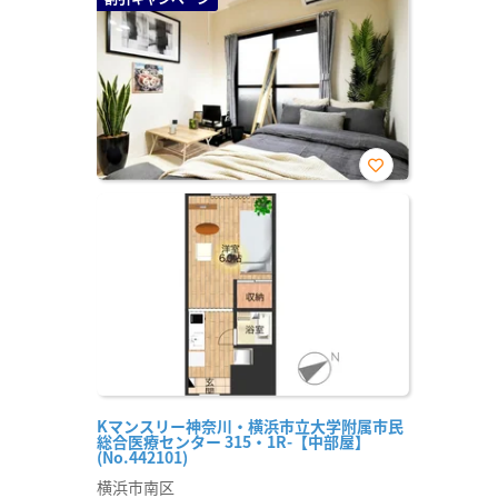
お気
に入
り登
録
Kマンスリー神奈川・横浜市立大学附属市民
総合医療センター 315・1R-【中部屋】
(No.442101)
横浜市南区