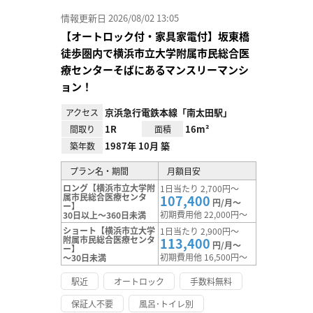
情報更新日 2026/08/02 13:05
【オートロック付・家具家電付】坂東橋
徒歩圏内で横浜市立大学附属市民総合医
療センターそばにあるマンスリーマンシ
ョン！
京浜急行電鉄本線「南太田駅」
アクセス
1R
16m²
間取り
面積
1987年 10月 築
築年数
プラン名・期間
月額目安
ロング【横浜市立大学附
1日当たり 2,700円～
属市民総合医療センタ
107,400
円/月～
ー】
初期費用他 22,000円～
30日以上～360日未満
ショート【横浜市立大学
1日当たり 2,900円～
附属市民総合医療センタ
113,400
円/月～
ー】
初期費用他 16,500円～
～30日未満
駅近
オートロック
手数料無料
保証人不要
風呂･トイレ別