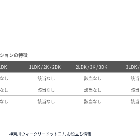
ションの特徴
 1DK
1LDK / 2K / 2DK
2LDK / 3K / 3DK
3LDK 
なし
該当なし
該当なし
該当
なし
該当なし
該当なし
該当
なし
該当なし
該当なし
該当
N
神奈川ウィークリードットコム お役立ち情報