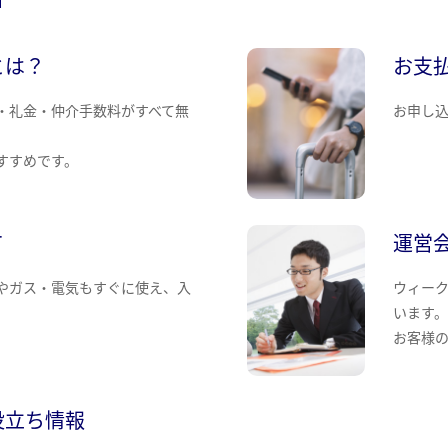
とは？
お支
・礼金・仲介手数料がすべて無
お申し
すすめです。
て
運営
やガス・電気もすぐに使え、入
ウィー
います
お客様
役立ち情報