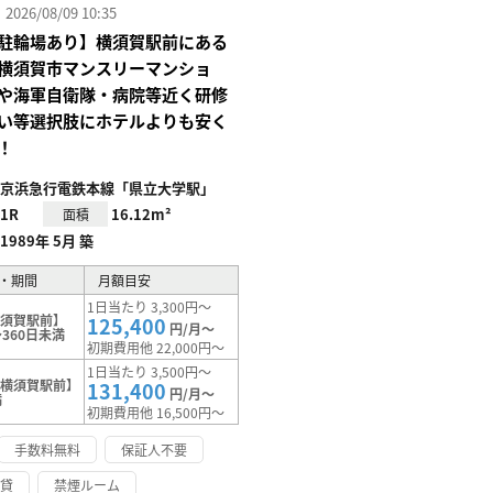
26/08/09 10:35
駐輪場あり】横須賀駅前にある
横須賀市マンスリーマンショ
や海軍自衛隊・病院等近く研修
い等選択肢にホテルよりも安く
！
京浜急行電鉄本線「県立大学駅」
1R
16.12m²
面積
1989年 5月 築
・期間
月額目安
1日当たり 3,300円～
横須賀駅前】
125,400
円/月～
360日未満
初期費用他 22,000円～
1日当たり 3,500円～
【横須賀駅前】
131,400
円/月～
満
初期費用他 16,500円～
手数料無料
保証人不要
賃貸
禁煙ルーム