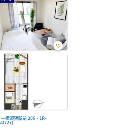
お気
に入
り登
録
ー横須賀駅前 206・1R-
23727)