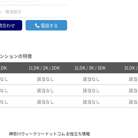
横須賀市
問合わせ
電話する
ンションの特徴
 1DK
1LDK / 2K / 2DK
2LDK / 3K / 3DK
3LDK 
なし
該当なし
該当なし
該当
なし
該当なし
該当なし
該当
なし
該当なし
該当なし
該当
N
神奈川ウィークリードットコム お役立ち情報