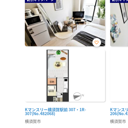
お気
に入
り登
録
Kマンスリー横須賀駅前 307・1R-
Kマンスリ
307(No.482068)
206(No.4
横須賀市
横須賀市