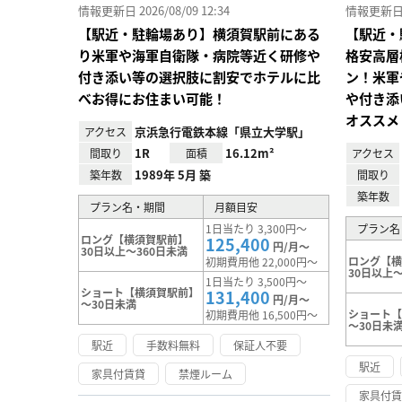
情報更新日 2026/08/09 12:34
情報更新日 20
【駅近・駐輪場あり】横須賀駅前にある
【駅近・
り米軍や海軍自衛隊・病院等近く研修や
格安高層
付き添い等の選択肢に割安でホテルに比
ン！米軍
べお得にお住まい可能！
や付き添
オススメ
京浜急行電鉄本線「県立大学駅」
アクセス
1R
16.12m²
間取り
面積
アクセス
1989年 5月 築
築年数
間取り
築年数
プラン名・期間
月額目安
1日当たり 3,300円～
プラン名
ロング【横須賀駅前】
125,400
円/月～
30日以上～360日未満
ロング【
初期費用他 22,000円～
30日以上～
1日当たり 3,500円～
ショート【横須賀駅前】
131,400
円/月～
～30日未満
ショート
初期費用他 16,500円～
～30日未
駅近
手数料無料
保証人不要
駅近
家具付賃貸
禁煙ルーム
家具付