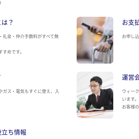
とは？
お支
・礼金・仲介手数料がすべて無
お申し
すすめです。
て
運営
やガス・電気もすぐに使え、入
ウィー
います
お客様
役立ち情報