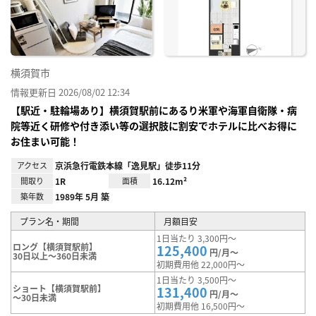
り登
録
横須賀市
情報更新日 2026/08/02 12:34
【駅近・駐輪場あり】横須賀駅前にあるり米軍や海軍自衛隊・病
院等近く研修や付き添い等の選択肢に割安でホテルに比べお得に
お住まい可能！
アクセス
京浜急行電鉄本線「逸見駅」徒歩11分
間取り
1R
面積
16.12m²
築年数
1989年 5月 築
プラン名・期間
月額目安
1日当たり 3,300円～
ロング【横須賀駅前】
125,400
円/月～
30日以上～360日未満
初期費用他 22,000円～
1日当たり 3,500円～
ショート【横須賀駅前】
131,400
円/月～
～30日未満
初期費用他 16,500円～