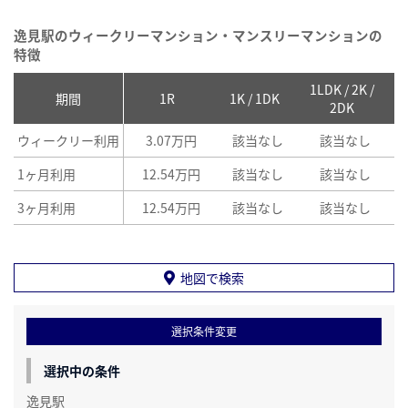
逸見駅のウィークリーマンション・マンスリーマンションの
特徴
1LDK / 2K /
2
期間
1R
1K / 1DK
2DK
ウィークリー利用
3.07万円
該当なし
該当なし
1ヶ月利用
12.54万円
該当なし
該当なし
3ヶ月利用
12.54万円
該当なし
該当なし
地図で検索
選択条件変更
選択中の条件
逸見駅