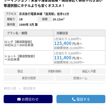
リーマンション！米軍や海軍自衛隊・病院等近く研修や付き添い
等選択肢にホテルよりも安くオススメ！
アクセス
京浜急行電鉄本線「逸見駅」徒歩11分
間取り
1R
面積
16.12m²
築年数
1989年 5月 築
プラン名・期間
月額目安
1日当たり 3,300円～
ロング【横須賀駅前】
125,400
円/月～
30日以上～360日未満
初期費用他 22,000円～
1日当たり 3,500円～
ショート【横須賀駅前】
131,400
円/月～
～30日未満
初期費用他 16,500円～
駅近
手数料無料
保証人不要
家具付賃貸
禁煙ルーム
神奈川県
横須賀市
お問合わせ
電話する