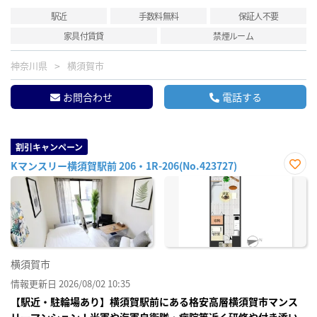
駅近
手数料無料
保証人不要
家具付賃貸
禁煙ルーム
神奈川県
横須賀市
お問合わせ
電話する
割引キャンペーン
Kマンスリー横須賀駅前 206・1R-206(No.423727)
お気
に入
り登
録
横須賀市
情報更新日 2026/08/02 10:35
【駅近・駐輪場あり】横須賀駅前にある格安高層横須賀市マンス