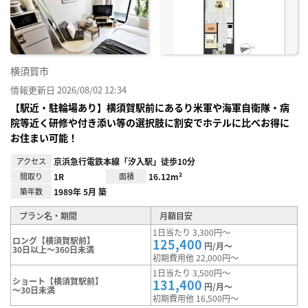
り登
録
横須賀市
情報更新日 2026/08/02 12:34
【駅近・駐輪場あり】横須賀駅前にあるり米軍や海軍自衛隊・病
院等近く研修や付き添い等の選択肢に割安でホテルに比べお得に
お住まい可能！
アクセス
京浜急行電鉄本線「汐入駅」徒歩10分
間取り
1R
面積
16.12m²
築年数
1989年 5月 築
プラン名・期間
月額目安
1日当たり 3,300円～
ロング【横須賀駅前】
125,400
円/月～
30日以上～360日未満
初期費用他 22,000円～
1日当たり 3,500円～
ショート【横須賀駅前】
131,400
円/月～
～30日未満
初期費用他 16,500円～