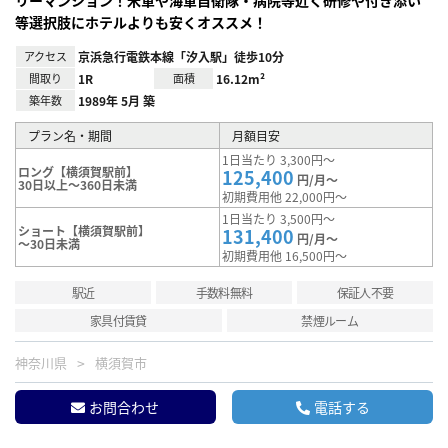
リーマンション！米軍や海軍自衛隊・病院等近く研修や付き添い
等選択肢にホテルよりも安くオススメ！
アクセス
京浜急行電鉄本線「汐入駅」徒歩10分
間取り
1R
面積
16.12m²
築年数
1989年 5月 築
プラン名・期間
月額目安
1日当たり 3,300円～
ロング【横須賀駅前】
125,400
円/月～
30日以上～360日未満
初期費用他 22,000円～
1日当たり 3,500円～
ショート【横須賀駅前】
131,400
円/月～
～30日未満
初期費用他 16,500円～
駅近
手数料無料
保証人不要
家具付賃貸
禁煙ルーム
神奈川県
横須賀市
お問合わせ
電話する