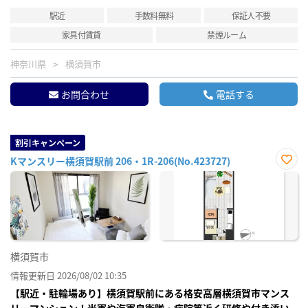
駅近
手数料無料
保証人不要
家具付賃貸
禁煙ルーム
神奈川県
横須賀市
お問合わせ
電話する
割引キャンペーン
Kマンスリー横須賀駅前 206・1R-206(No.423727)
お気
に入
り登
録
横須賀市
情報更新日 2026/08/02 10:35
【駅近・駐輪場あり】横須賀駅前にある格安高層横須賀市マンス