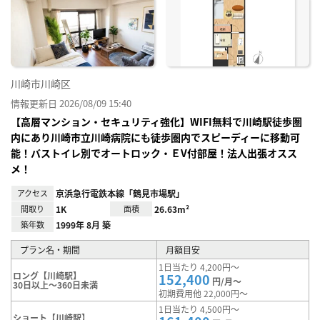
り登
録
川崎市川崎区
情報更新日 2026/08/09 15:40
【高層マンション・セキュリティ強化】WIFI無料で川崎駅徒歩圏
内にあり川崎市立川崎病院にも徒歩圏内でスピーディーに移動可
能！バストイレ別でオートロック・ＥV付部屋！法人出張オスス
メ！
アクセス
京浜急行電鉄本線「鶴見市場駅」
間取り
1K
面積
26.63m²
築年数
1999年 8月 築
プラン名・期間
月額目安
1日当たり 4,200円～
ロング【川崎駅】
152,400
円/月～
30日以上～360日未満
初期費用他 22,000円～
1日当たり 4,500円～
ショート【川崎駅】