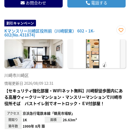
お問合わせ
電話する
割引キャンペーン
Kマンスリー川崎区役所前（川崎駅東） 602・1K-
602(No.431874)
お気
に入
り登
録
川崎市川崎区
情報更新日 2026/08/09 12:31
【セキュリティ強化部屋・WIFIネット無料】川崎駅徒歩圏内にあ
る高層ウィークリーマンション・マンスリーマンションで川崎市
役所そば バストイレ別でオートロック・ＥV付部屋！
アクセス
京浜急行電鉄本線「鶴見市場駅」
間取り
1K
面積
26.63m²
築年数
1999年 8月 築