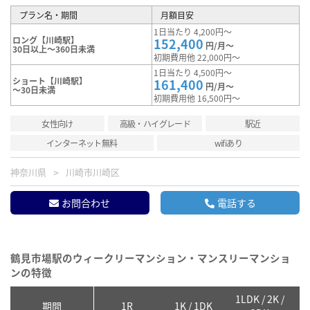
プラン名・期間
月額目安
1日当たり 4,200円～
ロング【川崎駅】
152,400
円/月～
30日以上～360日未満
初期費用他 22,000円～
1日当たり 4,500円～
ショート【川崎駅】
161,400
円/月～
～30日未満
初期費用他 16,500円～
女性向け
高級・ハイグレード
駅近
インターネット無料
wifiあり
神奈川県
川崎市川崎区
お問合わせ
電話する
鶴見市場駅のウィークリーマンション・マンスリーマンショ
ンの特徴
1LDK / 2K /
2
期間
1R
1K / 1DK