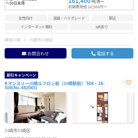
161,400
円/月～
～30日未満
初期費用他 16,500円～
女性向け
高級・ハイグレード
駅近
インターネット無料
wifiあり
神奈川県
川崎市川崎区
お問合わせ
電話する
割引キャンペーン
Kマンスリー川崎ルフロン前（川崎駅前） 508・1K-
508(No.482065)
お気
に入
り登
録
川崎市川崎区