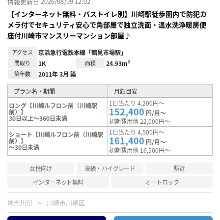
情報更新日 2026/08/09 12:02
【インターネット無料・バストイレ別】川崎駅徒歩圏内で防犯カ
メラ付でセキュリティ安心で角部屋で独立洗面・温水洗浄暖房便
座付川崎市マンスリーマンション部屋♪
アクセス
京浜急行電鉄本線「鶴見市場駅」
間取り
1K
面積
24.93m²
築年数
2011年 3月 築
プラン名・期間
月額目安
1日当たり 4,200円～
ロング【川崎ルフロン前（川崎駅
152,400
前）】
円/月～
30日以上～360日未満
初期費用他 22,000円～
1日当たり 4,500円～
ショート【川崎ルフロン前（川崎駅
161,400
前）】
円/月～
～30日未満
初期費用他 16,500円～
女性向け
高級・ハイグレード
駅近
インターネット無料
オートロック
神奈川県
川崎市川崎区