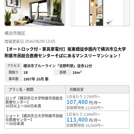
り登
録
横浜市南区
情報更新日 2026/08/09 13:05
【オートロック付・家具家電付】坂東橋徒歩圏内で横浜市立大学
附属市民総合医療センターそばにあるマンスリーマンション！
アクセス
横浜市ブルーライン「吉野町駅」徒歩12分
間取り
1R
面積
16m²
築年数
1987年 10月 築
プラン名・期間
月額目安
1日当たり 2,700円～
ロング【横浜市立大学附属市民総合
107,400
医療センター】
円/月～
30日以上～360日未満
初期費用他 22,000円～
1日当たり 2,900円～
ショート【横浜市立大学附属市民総
113,400
合医療センター】
円/月～
～30日未満
初期費用他 16,500円～