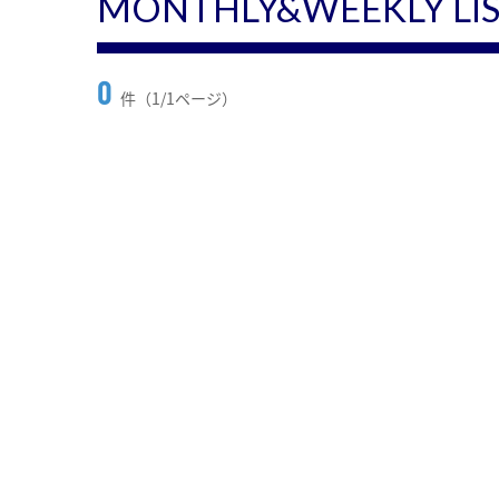
MONTHLY&WEEKLY LI
0
件（1/1ページ）