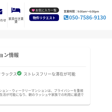
お気に入り一覧
営業時間：9:00am～6:00pm
050-7586-9130
物件リクエスト
家具付き賃
合わせ
貸
ョン情報
リラックス
ストレスフリーな滞在が可能
ション・ウィークリーマンションは、プライバシーを重視
生活が可能になり、朝のラッシュや家族での利用に最適で