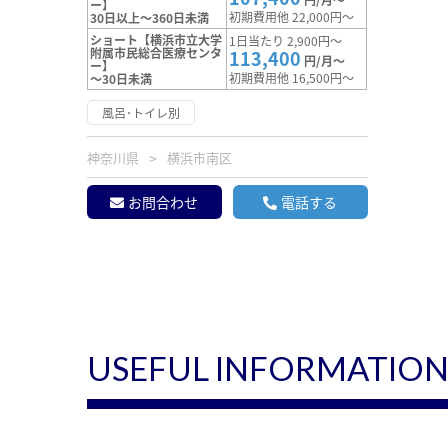
ー】
初期費用他 22,000円～
30日以上～360日未満
ショート【横浜市立大学
1日当たり 2,900円～
附属市民総合医療センタ
113,400
円/月～
ー】
初期費用他 16,500円～
～30日未満
風呂･トイレ別
神奈川県
横浜市南区
お問合わせ
電話する
USEFUL INFORMATIO