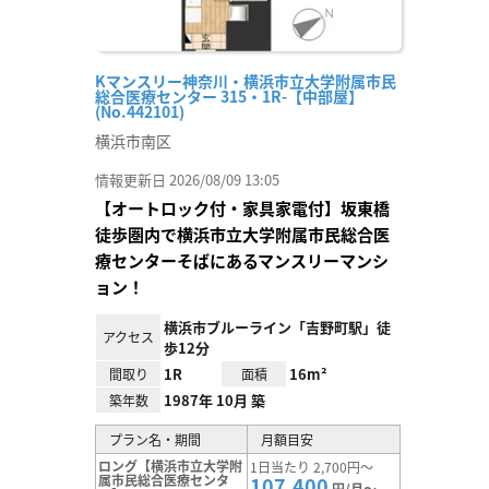
Kマンスリー神奈川・横浜市立大学附属市民
総合医療センター 315・1R-【中部屋】
(No.442101)
横浜市南区
情報更新日 2026/08/09 13:05
【オートロック付・家具家電付】坂東橋
徒歩圏内で横浜市立大学附属市民総合医
療センターそばにあるマンスリーマンシ
ョン！
横浜市ブルーライン「吉野町駅」徒
アクセス
歩12分
1R
16m²
間取り
面積
1987年 10月 築
築年数
プラン名・期間
月額目安
ロング【横浜市立大学附
1日当たり 2,700円～
属市民総合医療センタ
107,400
円/月～