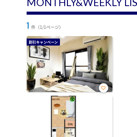
MONTHLY&WEEKLY LI
1
件（1/1ページ）
割引キャンペーン
お気
に入
り登
録