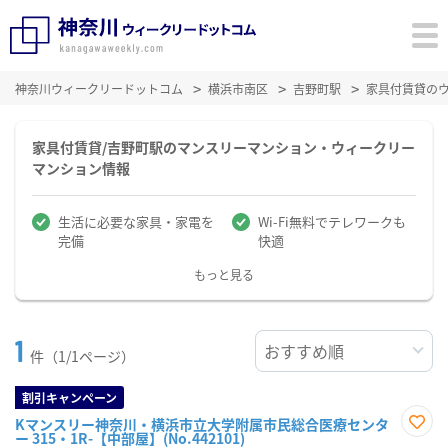
神奈川ウィークリードットコム
横浜市南区
吉野町駅
家具付賃貸の
家具付賃貸/吉野町駅のマンスリーマンション・ウィークリー
マンション情報
生活に必要な家具・家電を
Wi-Fi無料でテレワークも
完備
快適
もっと見る
1
件（1/1ページ）
割引キャンペーン
Kマンスリー神奈川・横浜市立大学附属市民総合医療センタ
ー 315・1R-【中部屋】(No.442101)
お気