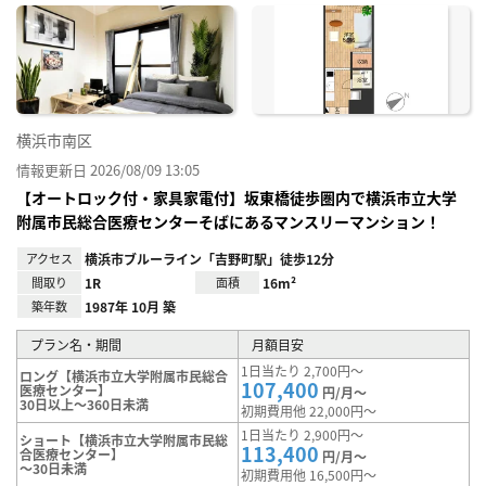
に入
り登
録
横浜市南区
情報更新日 2026/08/09 13:05
【オートロック付・家具家電付】坂東橋徒歩圏内で横浜市立大学
附属市民総合医療センターそばにあるマンスリーマンション！
アクセス
横浜市ブルーライン「吉野町駅」徒歩12分
間取り
1R
面積
16m²
築年数
1987年 10月 築
プラン名・期間
月額目安
1日当たり 2,700円～
ロング【横浜市立大学附属市民総合
107,400
医療センター】
円/月～
30日以上～360日未満
初期費用他 22,000円～
1日当たり 2,900円～
ショート【横浜市立大学附属市民総
113,400
合医療センター】
円/月～
～30日未満
初期費用他 16,500円～