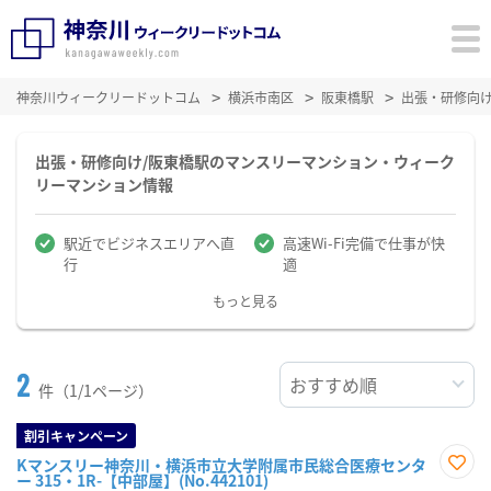
神奈川ウィークリードットコム
横浜市南区
阪東橋駅
出張・研修向
出張・研修向け/阪東橋駅のマンスリーマンション・ウィーク
リーマンション情報
駅近でビジネスエリアへ直
高速Wi-Fi完備で仕事が快
行
適
もっと見る
2
件（1/1ページ）
割引キャンペーン
Kマンスリー神奈川・横浜市立大学附属市民総合医療センタ
ー 315・1R-【中部屋】(No.442101)
お気