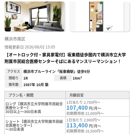
に入
り登
録
横浜市南区
情報更新日 2026/08/02 13:05
【オートロック付・家具家電付】坂東橋徒歩圏内で横浜市立大学
附属市民総合医療センターそばにあるマンスリーマンション！
アクセス
横浜市ブルーライン「阪東橋駅」徒歩9分
間取り
1R
面積
16m²
築年数
1987年 10月 築
プラン名・期間
月額目安
1日当たり 2,700円～
ロング【横浜市立大学附属市民総合
107,400
医療センター】
円/月～
30日以上～360日未満
初期費用他 22,000円～
1日当たり 2,900円～
ショート【横浜市立大学附属市民総
113,400
合医療センター】
円/月～
～30日未満
初期費用他 16,500円～