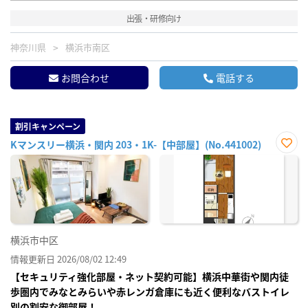
出張・研修向け
神奈川県
横浜市南区
お問合わせ
電話する
割引キャンペーン
Kマンスリー横浜・関内 203・1K-【中部屋】(No.441002)
お気
に入
り登
録
横浜市中区
情報更新日 2026/08/02 12:49
【セキュリティ強化部屋・ネット契約可能】横浜中華街や関内徒
歩圏内でみなとみらいや赤レンガ倉庫にも近く便利なバストイレ
別の割安な御部屋！