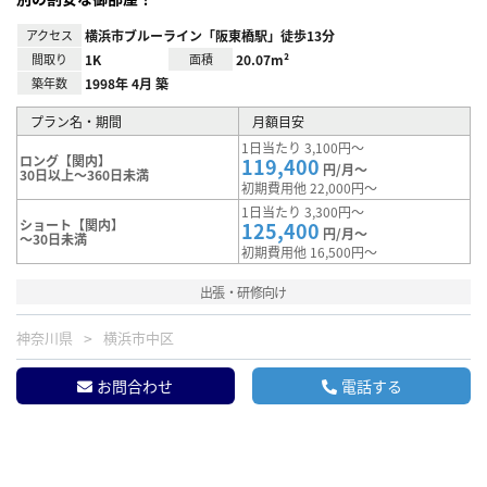
アクセス
横浜市ブルーライン「阪東橋駅」徒歩13分
間取り
1K
面積
20.07m²
築年数
1998年 4月 築
プラン名・期間
月額目安
1日当たり 3,100円～
ロング【関内】
119,400
円/月～
30日以上～360日未満
初期費用他 22,000円～
1日当たり 3,300円～
ショート【関内】
125,400
円/月～
～30日未満
初期費用他 16,500円～
出張・研修向け
神奈川県
横浜市中区
お問合わせ
電話する