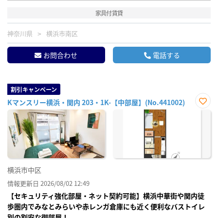
家具付賃貸
神奈川県
横浜市南区
お問合わせ
電話する
割引キャンペーン
Kマンスリー横浜・関内 203・1K-【中部屋】(No.441002)
お気
に入
り登
録
横浜市中区
情報更新日 2026/08/02 12:49
【セキュリティ強化部屋・ネット契約可能】横浜中華街や関内徒
歩圏内でみなとみらいや赤レンガ倉庫にも近く便利なバストイレ
別の割安な御部屋！