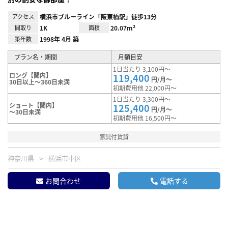
アクセス
横浜市ブルーライン「阪東橋駅」徒歩13分
間取り
1K
面積
20.07m²
築年数
1998年 4月 築
プラン名・期間
月額目安
1日当たり 3,100円～
ロング【関内】
119,400
円/月～
30日以上～360日未満
初期費用他 22,000円～
1日当たり 3,300円～
ショート【関内】
125,400
円/月～
～30日未満
初期費用他 16,500円～
家具付賃貸
神奈川県
横浜市中区
お問合わせ
電話する