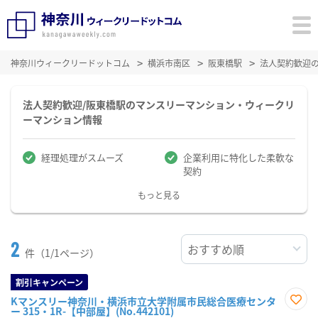
神奈川ウィークリードットコム
横浜市南区
阪東橋駅
法人契約歓迎
法人契約歓迎/阪東橋駅のマンスリーマンション・ウィークリ
ーマンション情報
経理処理がスムーズ
企業利用に特化した柔軟な
契約
もっと見る
2
件（1/1ページ）
割引キャンペーン
Kマンスリー神奈川・横浜市立大学附属市民総合医療センタ
ー 315・1R-【中部屋】(No.442101)
お気