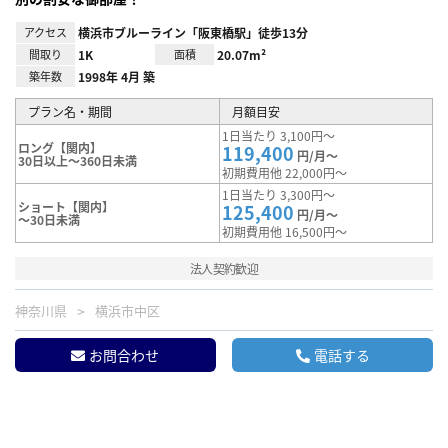
アクセス
横浜市ブルーライン「阪東橋駅」徒歩13分
間取り
1K
面積
20.07m²
築年数
1998年 4月 築
プラン名・期間
月額目安
1日当たり 3,100円～
ロング【関内】
119,400
円/月～
30日以上～360日未満
初期費用他 22,000円～
1日当たり 3,300円～
ショート【関内】
125,400
円/月～
～30日未満
初期費用他 16,500円～
法人契約歓迎
神奈川県
横浜市中区
お問合わせ
電話する