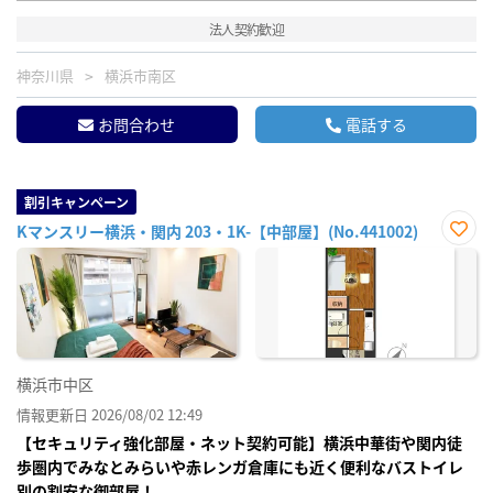
法人契約歓迎
神奈川県
横浜市南区
お問合わせ
電話する
割引キャンペーン
Kマンスリー横浜・関内 203・1K-【中部屋】(No.441002)
お気
に入
り登
録
横浜市中区
情報更新日 2026/08/02 12:49
【セキュリティ強化部屋・ネット契約可能】横浜中華街や関内徒
歩圏内でみなとみらいや赤レンガ倉庫にも近く便利なバストイレ
別の割安な御部屋！