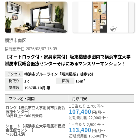
に入
り登
録
横浜市南区
情報更新日 2026/08/02 13:05
【オートロック付・家具家電付】坂東橋徒歩圏内で横浜市立大学
附属市民総合医療センターそばにあるマンスリーマンション！
アクセス
横浜市ブルーライン「阪東橋駅」徒歩9分
間取り
1R
面積
16m²
築年数
1987年 10月 築
プラン名・期間
月額目安
1日当たり 2,700円～
ロング【横浜市立大学附属市民総合
107,400
医療センター】
円/月～
30日以上～360日未満
初期費用他 22,000円～
1日当たり 2,900円～
ショート【横浜市立大学附属市民総
113,400
合医療センター】
円/月～
～30日未満
初期費用他 16,500円～