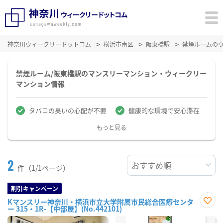
神奈川ウィークリードットコム
横浜市南区
阪東橋駅
禁煙ルームの
禁煙ルーム/阪東橋駅のマンスリーマンション・ウィークリー
マンション情報
タバコの臭いの心配が不要
健康的な環境で安心滞在
もっと見る
2
件（1/1ページ）
割引キャンペーン
Kマンスリー神奈川・横浜市立大学附属市民総合医療センタ
ー 315・1R-【中部屋】(No.442101)
お気
に入