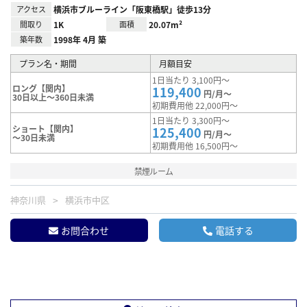
アクセス
横浜市ブルーライン「阪東橋駅」徒歩13分
間取り
1K
面積
20.07m²
築年数
1998年 4月 築
プラン名・期間
月額目安
1日当たり 3,100円～
ロング【関内】
119,400
円/月～
30日以上～360日未満
初期費用他 22,000円～
1日当たり 3,300円～
ショート【関内】
125,400
円/月～
～30日未満
初期費用他 16,500円～
禁煙ルーム
神奈川県
横浜市中区
お問合わせ
電話する