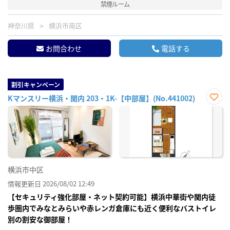
禁煙ルーム
神奈川県
横浜市南区
お問合わせ
電話する
割引キャンペーン
Kマンスリー横浜・関内 203・1K-【中部屋】(No.441002)
お気
に入
り登
録
横浜市中区
情報更新日 2026/08/02 12:49
【セキュリティ強化部屋・ネット契約可能】横浜中華街や関内徒
歩圏内でみなとみらいや赤レンガ倉庫にも近く便利なバストイレ
別の割安な御部屋！