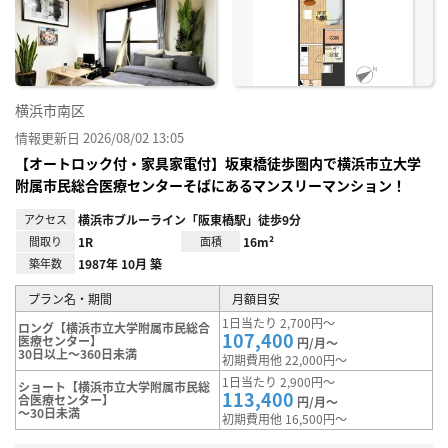
り登
録
横浜市南区
情報更新日 2026/08/02 13:05
【オートロック付・家具家電付】坂東橋徒歩圏内で横浜市立大学
附属市民総合医療センターそばにあるマンスリーマンション！
アクセス
横浜市ブルーライン「阪東橋駅」徒歩9分
間取り
1R
面積
16m²
築年数
1987年 10月 築
プラン名・期間
月額目安
1日当たり 2,700円～
ロング【横浜市立大学附属市民総合
107,400
医療センター】
円/月～
30日以上～360日未満
初期費用他 22,000円～
1日当たり 2,900円～
ショート【横浜市立大学附属市民総
113,400
合医療センター】
円/月～
～30日未満
初期費用他 16,500円～