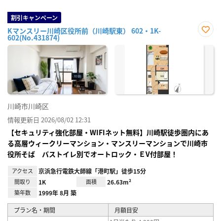
割引キャンペーン
Kマンスリー川崎区役所前（川崎駅東） 602・1K-
602(No.431874)
お気
に入
り登
録
川崎市川崎区
情報更新日 2026/08/02 12:31
【セキュリティ強化部屋・WIFIネット無料】川崎駅徒歩圏内にあ
る高層ウィークリーマンション・マンスリーマンションで川崎市
役所そば バストイレ別でオートロック・ＥV付部屋！
アクセス
京浜急行電鉄大師線「港町駅」徒歩15分
間取り
1K
面積
26.63m²
築年数
1999年 8月 築
プラン名・期間
月額目安