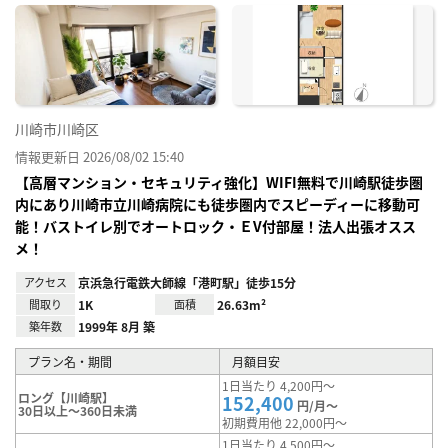
に入
り登
録
川崎市川崎区
情報更新日 2026/08/02 15:40
【高層マンション・セキュリティ強化】WIFI無料で川崎駅徒歩圏
内にあり川崎市立川崎病院にも徒歩圏内でスピーディーに移動可
能！バストイレ別でオートロック・ＥV付部屋！法人出張オスス
メ！
アクセス
京浜急行電鉄大師線「港町駅」徒歩15分
間取り
1K
面積
26.63m²
築年数
1999年 8月 築
プラン名・期間
月額目安
1日当たり 4,200円～
ロング【川崎駅】
152,400
円/月～
30日以上～360日未満
初期費用他 22,000円～
1日当たり 4,500円～