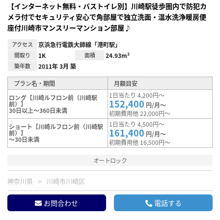
【インターネット無料・バストイレ別】川崎駅徒歩圏内で防犯カ
メラ付でセキュリティ安心で角部屋で独立洗面・温水洗浄暖房便
座付川崎市マンスリーマンション部屋♪
アクセス
京浜急行電鉄大師線「港町駅」
間取り
1K
面積
24.93m²
築年数
2011年 3月 築
プラン名・期間
月額目安
1日当たり 4,200円～
ロング【川崎ルフロン前（川崎駅
152,400
前）】
円/月～
30日以上～360日未満
初期費用他 22,000円～
1日当たり 4,500円～
ショート【川崎ルフロン前（川崎駅
161,400
前）】
円/月～
～30日未満
初期費用他 16,500円～
オートロック
神奈川県
川崎市川崎区
お問合わせ
電話する