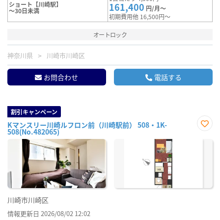
ショート【川崎駅】
161,400
円/月～
～30日未満
初期費用他 16,500円～
オートロック
神奈川県
川崎市川崎区
お問合わせ
電話する
割引キャンペーン
Kマンスリー川崎ルフロン前（川崎駅前） 508・1K-
508(No.482065)
お気
に入
り登
録
川崎市川崎区
情報更新日 2026/08/02 12:02