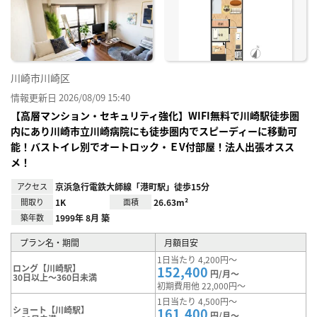
り登
録
川崎市川崎区
情報更新日 2026/08/09 15:40
【高層マンション・セキュリティ強化】WIFI無料で川崎駅徒歩圏
内にあり川崎市立川崎病院にも徒歩圏内でスピーディーに移動可
能！バストイレ別でオートロック・ＥV付部屋！法人出張オスス
メ！
アクセス
京浜急行電鉄大師線「港町駅」徒歩15分
間取り
1K
面積
26.63m²
築年数
1999年 8月 築
プラン名・期間
月額目安
1日当たり 4,200円～
ロング【川崎駅】
152,400
円/月～
30日以上～360日未満
初期費用他 22,000円～
1日当たり 4,500円～
ショート【川崎駅】
161,400
円/月～