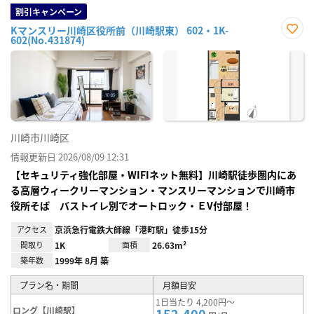
割引キャンペーン
Kマンスリー川崎区役所前（川崎駅東） 602・1K-
602(No.431874)
お気
に入
り登
録
川崎市川崎区
情報更新日 2026/08/09 12:31
【セキュリティ強化部屋・WIFIネット無料】川崎駅徒歩圏内にあ
る高層ウィークリーマンション・マンスリーマンションで川崎市
役所そば バストイレ別でオートロック・ＥV付部屋！
アクセス
京浜急行電鉄大師線「港町駅」徒歩15分
間取り
1K
面積
26.63m²
築年数
1999年 8月 築
プラン名・期間
月額目安
1日当たり 4,200円～
ロング【川崎駅】