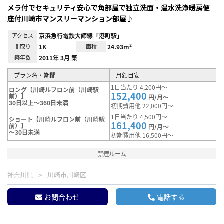
メラ付でセキュリティ安心で角部屋で独立洗面・温水洗浄暖房便
座付川崎市マンスリーマンション部屋♪
アクセス
京浜急行電鉄大師線「港町駅」
間取り
1K
面積
24.93m²
築年数
2011年 3月 築
プラン名・期間
月額目安
1日当たり 4,200円～
ロング【川崎ルフロン前（川崎駅
152,400
前）】
円/月～
30日以上～360日未満
初期費用他 22,000円～
1日当たり 4,500円～
ショート【川崎ルフロン前（川崎駅
161,400
前）】
円/月～
～30日未満
初期費用他 16,500円～
禁煙ルーム
神奈川県
川崎市川崎区
お問合わせ
電話する