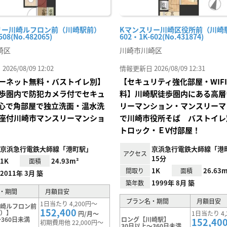
リー川崎ルフロン前（川崎駅前）
Kマンスリー川崎区役所前（川崎
508(No.482065)
602・1K-602(No.431874)
崎区
川崎市川崎区
26/08/09 12:02
情報更新日 2026/08/09 12:31
ーネット無料・バストイレ別】
【セキュリティ強化部屋・WIF
歩圏内で防犯カメラ付でセキュ
料】川崎駅徒歩圏内にある高層
心で角部屋で独立洗面・温水洗
リーマンション・マンスリーマ
座付川崎市マンスリーマンショ
で川崎市役所そば バストイレ
トロック・ＥV付部屋！
京浜急行電鉄大師線「港町駅」
京浜急行電鉄大師線「港
アクセス
15分
1K
24.93m²
面積
1K
26.63m
間取り
面積
2011年 3月 築
1999年 8月 築
築年数
・期間
月額目安
プラン名・期間
月額目安
1日当たり 4,200円～
川崎ルフロン前
152,400
前）】
1日当たり 4,
円/月～
360日未満
ロング【川崎駅】
152,40
初期費用他 22,000円～
30日以上～360日未満