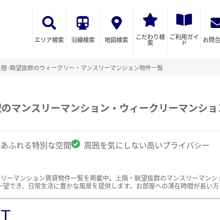
こだわり検
ご利用ガイ
エリア検索
沿線検索
地図検索
お問
索
ド
上階･眺望抜群のウィークリー・マンスリーマンション物件一覧
駅のマンスリーマンション・ウィークリーマンショ
感あふれる特別な空間
周囲を気にしない高いプライバシー
クリーマンション賃貸物件一覧を掲載中。上階・眺望抜群のマンスリーマンシ
一望でき、日常生活に豊かな風景を提供します。お部屋への滞在時間が長い方
ST