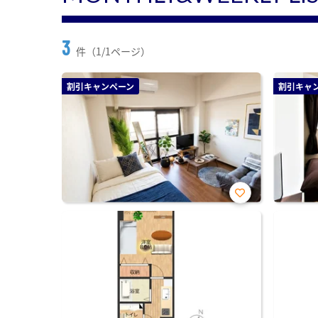
3
件（1/1ページ）
割引キャンペーン
割引キャ
お気
に入
り登
録