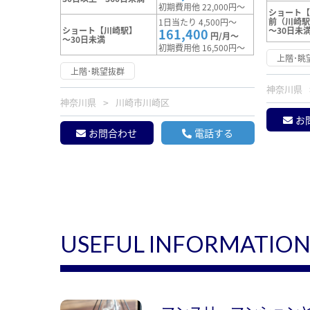
初期費用他 22,000円～
ショート
前（川崎
1日当たり 4,500円～
ショート【川崎駅】
～30日未
161,400
円/月～
～30日未満
初期費用他 16,500円～
上階･眺
上階･眺望抜群
神奈川県
神奈川県
川崎市川崎区
お
お問合わせ
電話する
USEFUL INFORMATIO