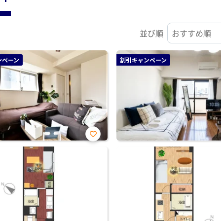
並び順
ンペーン
割引キャンペーン
お気
に入
り登
録