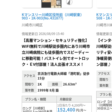
Kマンスリー川崎区役所前（川崎駅東）
Kマンス
903・1K-903(No.431877)
508・1K-
川崎市川崎区
川崎市川
情報更新日 2026/08/09 15:40
情報更新日 20
【高層マンション・セキュリティ強化】
【インタ
WIFI無料で川崎駅徒歩圏内にあり川崎市
川崎駅徒
立川崎病院にも徒歩圏内でスピーディー
リティ安
に移動可能！バストイレ別でオートロッ
浄暖房便
ク・ＥV付部屋！法人出張オススメ！
ン部屋♪
京浜急行電鉄大師線「港町駅」徒歩
アクセス
アクセス
15分
間取り
1K
26.63m²
間取り
面積
築年数
1999年 8月 築
築年数
プラン名
プラン名・期間
月額目安
ロング【
（川崎駅
1日当たり 4,200円～
ロング【川崎駅】
30日以上～
152,400
円/月～
30日以上～360日未満