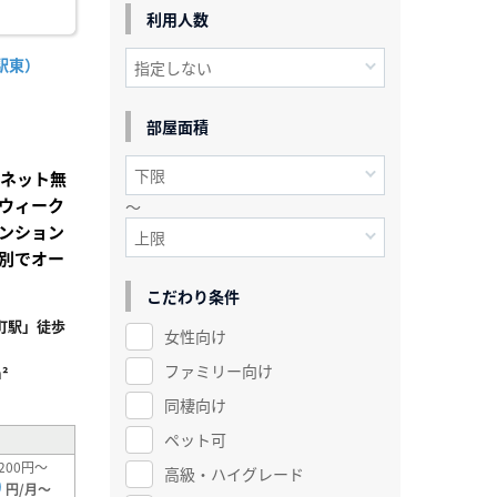
利用人数
駅東）
部屋面積
Iネット無
ウィーク
～
ンション
別でオー
こだわり条件
町駅」徒歩
女性向け
ファミリー向け
²
同棲向け
ペット可
200円～
高級・ハイグレード
0
円/月～