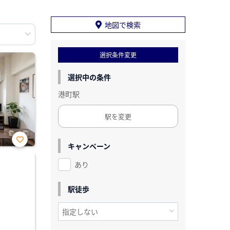
地図で検索
選択条件変更
選択中の条件
港町駅
駅を変更
キャンペーン
お気
に入
あり
り登
録
駅徒歩