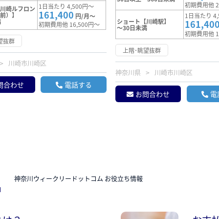
初期費用他 2
1日当たり 4,500円～
【川崎ルフロン
161,400
駅前）】
1日当たり 4,
円/月～
満
ショート【川崎駅】
161,40
初期費用他 16,500円～
～30日未満
初期費用他 1
望抜群
上階･眺望抜群
川崎市川崎区
神奈川県
川崎市川崎区
問合わせ
電話する
お問合わせ
電
N
神奈川ウィークリードットコム お役立ち情報