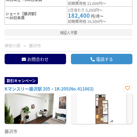
初期費用他 22,000円～
1日当たり 5,200円～
ショート【藤沢駅】
182,400
円/月～
～30日未満
初期費用他 16,500円～
保証人不要
神奈川県
藤沢市
お問合わせ
電話する
割引キャンペーン
Kマンスリー藤沢駅 205・1K-205(No.411663)
お気
に入
り登
録
藤沢市