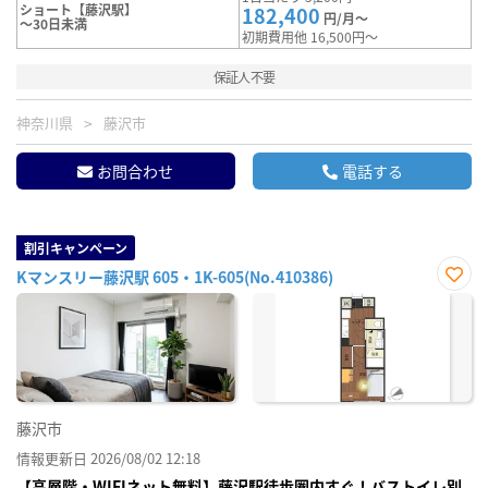
ショート【藤沢駅】
182,400
円/月～
～30日未満
初期費用他 16,500円～
保証人不要
神奈川県
藤沢市
お問合わせ
電話する
割引キャンペーン
Kマンスリー藤沢駅 605・1K-605(No.410386)
お気
に入
り登
録
藤沢市
情報更新日 2026/08/02 12:18
【高層階・WIFIネット無料】藤沢駅徒歩圏内すぐ！バストイレ別