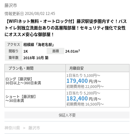
藤沢市
情報更新日 2026/08/02 12:45
【WIFIネット無料・オートロック付】藤沢駅徒歩圏内すぐ！バス
トイレ別独立洗面台ありの高層階部屋！セキュリティ強化で女性
にオススメ安心な御部屋！
アクセス
相模線「海老名駅」
間取り
1K
面積
24.01m²
築年数
2018年 10月 築
プラン名・期間
月額目安
1日当たり 5,100円～
ロング【藤沢駅】
179,400
円/月～
30日以上～360日未満
初期費用他 22,000円～
1日当たり 5,200円～
ショート【藤沢駅】
182,400
円/月～
～30日未満
初期費用他 16,500円～
保証人不要
神奈川県
藤沢市