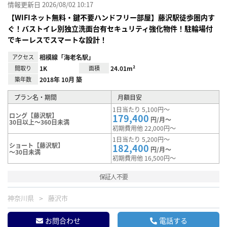
情報更新日 2026/08/02 10:17
【WIFIネット無料・鍵不要ハンドフリー部屋】藤沢駅徒歩圏内す
ぐ！バストイレ別独立洗面台有セキュリティ強化物件！駐輪場付
でキーレスでスマートな設計！
アクセス
相模線「海老名駅」
間取り
1K
面積
24.01m²
築年数
2018年 10月 築
プラン名・期間
月額目安
1日当たり 5,100円～
ロング【藤沢駅】
179,400
円/月～
30日以上～360日未満
初期費用他 22,000円～
1日当たり 5,200円～
ショート【藤沢駅】
182,400
円/月～
～30日未満
初期費用他 16,500円～
保証人不要
神奈川県
藤沢市
お問合わせ
電話する