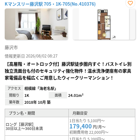
Kマンスリー藤沢駅 705・1K-705(No.410376)
お気
に入
り登
録
藤沢市
情報更新日 2026/08/02 08:27
【高層階・オートロック付】藤沢駅徒歩圏内すぐ！バストイレ別
独立洗面台も付のセキュリティ強化物件！温水洗浄便座有の家具
家電備品を幅広くご用意したウィークリーマンション！
アクセス
相模線「海老名駅」
間取り
1K
面積
24.01m²
築年数
2018年 10月 築
プラン名・期間
月額目安
1日当たり 5,100円～
ロング【藤沢駅】
179,400
円/月～
30日以上～360日未満
初期費用他 22,000円～
1日当たり 5,200円～