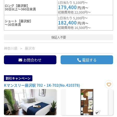
1日当たり 5,100円～
ロング【藤沢駅】
179,400
円/月～
30日以上～360日未満
初期費用他 22,000円～
1日当たり 5,200円～
ショート【藤沢駅】
182,400
円/月～
～30日未満
初期費用他 16,500円～
保証人不要
神奈川県
藤沢市
お問合わせ
電話する
割引キャンペーン
Kマンスリー藤沢駅 702・1K-702(No.410378)
お気
に入
り登
録