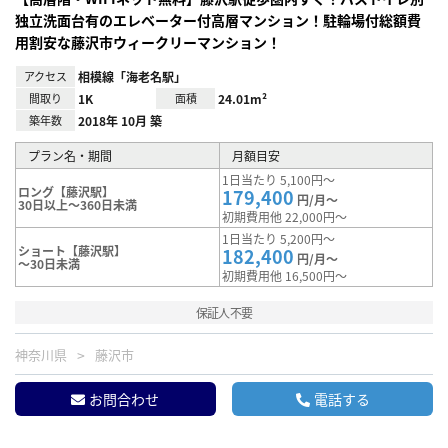
独立洗面台有のエレベーター付高層マンション！駐輪場付総額費
用割安な藤沢市ウィークリーマンション！
アクセス
相模線「海老名駅」
間取り
1K
面積
24.01m²
築年数
2018年 10月 築
プラン名・期間
月額目安
1日当たり 5,100円～
ロング【藤沢駅】
179,400
円/月～
30日以上～360日未満
初期費用他 22,000円～
1日当たり 5,200円～
ショート【藤沢駅】
182,400
円/月～
～30日未満
初期費用他 16,500円～
保証人不要
神奈川県
藤沢市
お問合わせ
電話する