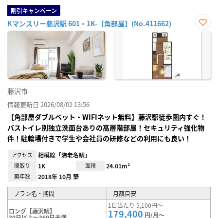
割引キャンペーン
Kマンスリー藤沢駅 601・1K-【角部屋】(No.411662)
お気
に入
り登
録
藤沢市
情報更新日 2026/08/02 13:56
【角部屋ダブルベット・WIFIネット無料】藤沢駅徒歩圏内すぐ！
バストイレ別独立洗面台ありの高層階部屋！セキュリティ強化物
件！駐輪場付きで学生や会社員の研修などの利用にも良い！
アクセス
相模線「海老名駅」
間取り
1K
面積
24.01m²
築年数
2018年 10月 築
プラン名・期間
月額目安
1日当たり 5,100円～
ロング【藤沢駅】
179,400
円/月～
30日以上～360日未満