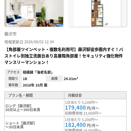
に入
り登
録
藤沢市
情報更新日 2026/08/02 12:34
【角部屋ツインベット・複数名利用可】藤沢駅徒歩圏内すぐ！バ
ストイレ別独立洗面台あり高層階角部屋！セキュリティ強化物件
マンスリーマンション！
アクセス
相模線「海老名駅」
間取り
1K
面積
24.01m²
築年数
2018年 10月 築
プラン名・期間
月額目安
1日当たり 5,100円～
ロング【藤沢駅】
179,400
円/月～
30日以上～360日未満
初期費用他 22,000円～
1日当たり 5,200円～
ショート【藤沢駅】
182,400
円/月～
～30日未満
初期費用他 16,500円～