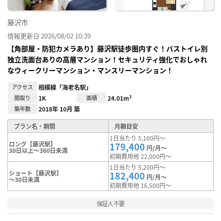
藤沢市
情報更新日 2026/08/02 10:39
【角部屋・防犯カメラあり】藤沢駅徒歩圏内すぐ！バストイレ別
独立洗面台ありの高層マンション！セキュリティ強化でおしゃれ
なウィークリーマンション・マンスリーマンション！
アクセス
相模線「海老名駅」
間取り
1K
面積
24.01m²
築年数
2018年 10月 築
プラン名・期間
月額目安
1日当たり 5,100円～
ロング【藤沢駅】
179,400
円/月～
30日以上～360日未満
初期費用他 22,000円～
1日当たり 5,200円～
ショート【藤沢駅】
182,400
円/月～
～30日未満
初期費用他 16,500円～
保証人不要