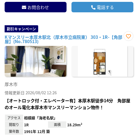
お問合わせ
電話する
割引キャンペーン
Kマンスリー本厚木駅北（厚木市立病院東） 303・1R-【角部
屋】(No.780513)
お気
に入
り登
録
厚木市
情報更新日 2026/08/02 12:26
【オートロック付・エレベーター有】本厚木駅徒歩14分 角部屋
のオール電化本厚木市マンスリーマンション物件！
アクセス
相模線「海老名駅」
間取り
1R
面積
18.29m²
築年数
1991年 12月 築