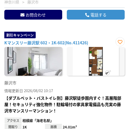
神奈川県
藤沢市
お問合わせ
電話する
割引キャンペーン
Kマンスリー藤沢駅 602・1K-602(No.411426)
お気
に入
り登
録
藤沢市
情報更新日 2026/08/02 10:17
【ダブルベット・バストイレ別】藤沢駅徒歩圏内すぐ！高層階部
屋！セキュリティ強化物件！駐輪場付の家具家電備品も充実の藤
沢市マンスリーマンション！
アクセス
相模線「海老名駅」
間取り
1K
面積
24.01m²