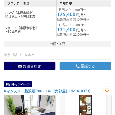
プラン名・期間
月額目安
1日当たり 3,300円～
ロング【本厚木駅北】
125,400
円/月～
30日以上～360日未満
初期費用他 33,000円～
1日当たり 3,500円～
ショート【本厚木駅北】
131,400
円/月～
～30日未満
初期費用他 22,000円～
保証人不要
神奈川県
厚木市
お問合わせ
電話する
割引キャンペーン
Kマンスリー藤沢駅 706・1K-【角部屋】(No.410373)
お気
に入
り登
録