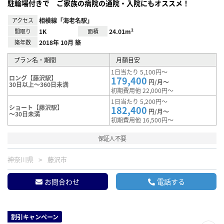
駐輪場付きで ご家族の病院の通院・入院にもオススメ！
アクセス
相模線「海老名駅」
間取り
1K
面積
24.01m²
築年数
2018年 10月 築
プラン名・期間
月額目安
1日当たり 5,100円～
ロング【藤沢駅】
179,400
円/月～
30日以上～360日未満
初期費用他 22,000円～
1日当たり 5,200円～
ショート【藤沢駅】
182,400
円/月～
～30日未満
初期費用他 16,500円～
保証人不要
神奈川県
藤沢市
お問合わせ
電話する
割引キャンペーン