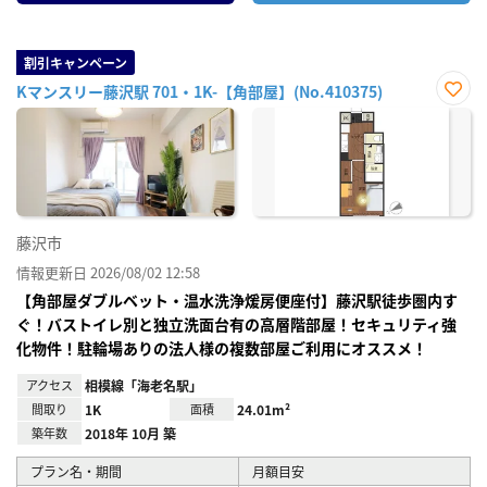
割引キャンペーン
Kマンスリー藤沢駅 701・1K-【角部屋】(No.410375)
お気
に入
り登
録
藤沢市
情報更新日 2026/08/02 12:58
【角部屋ダブルベット・温水洗浄煖房便座付】藤沢駅徒歩圏内す
ぐ！バストイレ別と独立洗面台有の高層階部屋！セキュリティ強
化物件！駐輪場ありの法人様の複数部屋ご利用にオススメ！
アクセス
相模線「海老名駅」
間取り
1K
面積
24.01m²
築年数
2018年 10月 築
プラン名・期間
月額目安