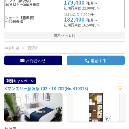
ロング【藤沢駅】
179,400
円/月～
30日以上～360日未満
初期費用他 22,000円～
1日当たり 5,200円～
ショート【藤沢駅】
182,400
円/月～
～30日未満
初期費用他 16,500円～
風呂･トイレ別
神奈川県
藤沢市
お問合わせ
電話する
割引キャンペーン
Kマンスリー藤沢駅 702・1K-702(No.410378)
お気
に入
り登
録
藤沢市