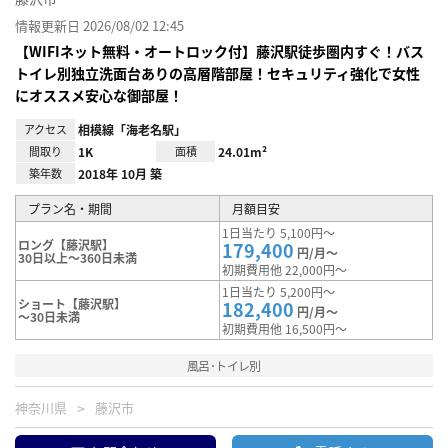
情報更新日 2026/08/02 12:45
【WIFIネット無料・オートロック付】藤沢駅徒歩圏内すぐ！バス
トイレ別独立洗面台ありの高層階部屋！セキュリティ強化で女性
にオススメ安心な御部屋！
アクセス
相模線「海老名駅」
間取り
1K
面積
24.01m²
築年数
2018年 10月 築
プラン名・期間
月額目安
1日当たり 5,100円～
ロング【藤沢駅】
179,400
円/月～
30日以上～360日未満
初期費用他 22,000円～
1日当たり 5,200円～
ショート【藤沢駅】
182,400
円/月～
～30日未満
初期費用他 16,500円～
風呂･トイレ別
神奈川県
藤沢市