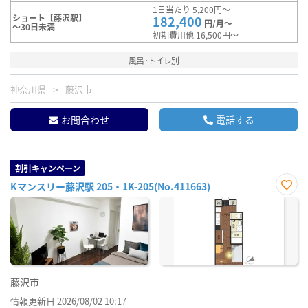
1日当たり 5,200円～
ショート【藤沢駅】
182,400
円/月～
～30日未満
初期費用他 16,500円～
風呂･トイレ別
神奈川県
藤沢市
お問合わせ
電話する
割引キャンペーン
Kマンスリー藤沢駅 205・1K-205(No.411663)
お気
に入
り登
録
藤沢市
情報更新日 2026/08/02 10:17