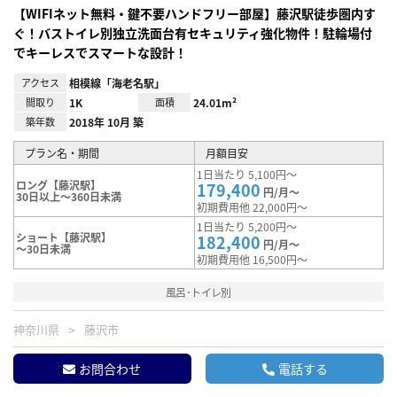
【WIFIネット無料・鍵不要ハンドフリー部屋】藤沢駅徒歩圏内す
ぐ！バストイレ別独立洗面台有セキュリティ強化物件！駐輪場付
でキーレスでスマートな設計！
アクセス
相模線「海老名駅」
間取り
1K
面積
24.01m²
築年数
2018年 10月 築
プラン名・期間
月額目安
1日当たり 5,100円～
ロング【藤沢駅】
179,400
円/月～
30日以上～360日未満
初期費用他 22,000円～
1日当たり 5,200円～
ショート【藤沢駅】
182,400
円/月～
～30日未満
初期費用他 16,500円～
風呂･トイレ別
神奈川県
藤沢市
お問合わせ
電話する