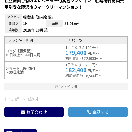
独立洗面台有のエレベーター付高層マンション！駐輪場付総額費
用割安な藤沢市ウィークリーマンション！
アクセス
相模線「海老名駅」
間取り
1K
面積
24.01m²
築年数
2018年 10月 築
プラン名・期間
月額目安
1日当たり 5,100円～
ロング【藤沢駅】
179,400
円/月～
30日以上～360日未満
初期費用他 22,000円～
1日当たり 5,200円～
ショート【藤沢駅】
182,400
円/月～
～30日未満
初期費用他 16,500円～
風呂･トイレ別
神奈川県
藤沢市
お問合わせ
電話する