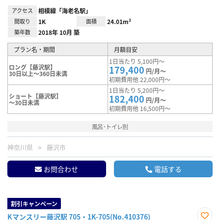
アクセス
相模線「海老名駅」
間取り
1K
面積
24.01m²
築年数
2018年 10月 築
プラン名・期間
月額目安
1日当たり 5,100円～
ロング【藤沢駅】
179,400
円/月～
30日以上～360日未満
初期費用他 22,000円～
1日当たり 5,200円～
ショート【藤沢駅】
182,400
円/月～
～30日未満
初期費用他 16,500円～
風呂･トイレ別
神奈川県
藤沢市
お問合わせ
電話する
割引キャンペーン
Kマンスリー藤沢駅 705・1K-705(No.410376)