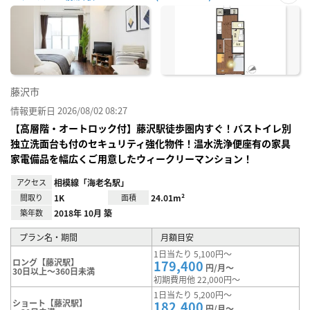
お気
に入
り登
録
藤沢市
情報更新日 2026/08/02 08:27
【高層階・オートロック付】藤沢駅徒歩圏内すぐ！バストイレ別
独立洗面台も付のセキュリティ強化物件！温水洗浄便座有の家具
家電備品を幅広くご用意したウィークリーマンション！
アクセス
相模線「海老名駅」
間取り
1K
面積
24.01m²
築年数
2018年 10月 築
プラン名・期間
月額目安
1日当たり 5,100円～
ロング【藤沢駅】
179,400
円/月～
30日以上～360日未満
初期費用他 22,000円～
1日当たり 5,200円～
ショート【藤沢駅】
182,400
円/月～