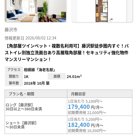
り登
録
藤沢市
情報更新日 2026/08/02 12:34
【角部屋ツインベット・複数名利用可】藤沢駅徒歩圏内すぐ！バ
ストイレ別独立洗面台あり高層階角部屋！セキュリティ強化物件
マンスリーマンション！
アクセス
相模線「海老名駅」
間取り
1K
面積
24.01m²
築年数
2018年 10月 築
プラン名・期間
月額目安
1日当たり 5,100円～
ロング【藤沢駅】
179,400
円/月～
30日以上～360日未満
初期費用他 22,000円～
1日当たり 5,200円～
ショート【藤沢駅】
182,400
円/月～
～30日未満
初期費用他 16,500円～