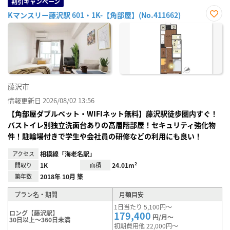
割引キャンペーン
Kマンスリー藤沢駅 601・1K-【角部屋】(No.411662)
お気
に入
り登
録
藤沢市
情報更新日 2026/08/02 13:56
【角部屋ダブルベット・WIFIネット無料】藤沢駅徒歩圏内すぐ！
バストイレ別独立洗面台ありの高層階部屋！セキュリティ強化物
件！駐輪場付きで学生や会社員の研修などの利用にも良い！
アクセス
相模線「海老名駅」
間取り
1K
面積
24.01m²
築年数
2018年 10月 築
プラン名・期間
月額目安
1日当たり 5,100円～
ロング【藤沢駅】
179,400
円/月～
30日以上～360日未満
初期費用他 22,000円～