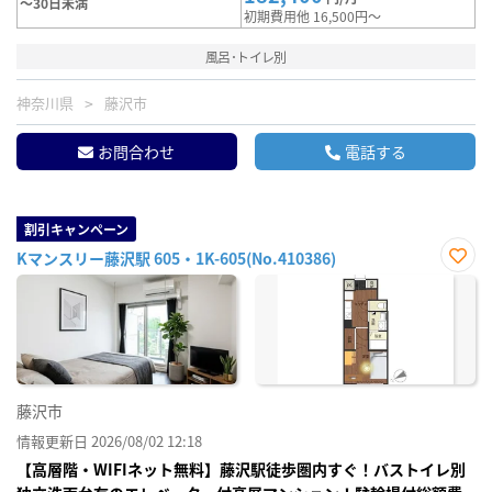
～30日未満
初期費用他 16,500円～
風呂･トイレ別
神奈川県
藤沢市
お問合わせ
電話する
割引キャンペーン
Kマンスリー藤沢駅 605・1K-605(No.410386)
お気
に入
り登
録
藤沢市
情報更新日 2026/08/02 12:18
【高層階・WIFIネット無料】藤沢駅徒歩圏内すぐ！バストイレ別