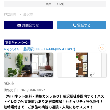
風呂･トイレ別
神奈川県
藤沢市
お問合わせ
電話する
割引キャンペーン
Kマンスリー藤沢駅 606・1K-606(No.411497)
お気
に入
り登
録
藤沢市
情報更新日 2026/08/02 08:25
【WIFIネット無料・防犯カメラあり】藤沢駅徒歩圏内すぐ！バス
トイレ別の独立洗面台あり高層階部屋！セキュリティ強化物件！
駐輪場付きで ご家族の病院の通院・入院にもオススメ！