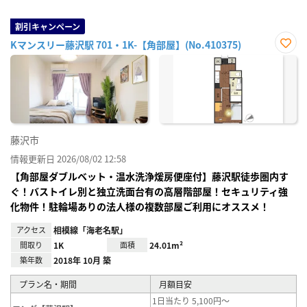
割引キャンペーン
Kマンスリー藤沢駅 701・1K-【角部屋】(No.410375)
お気
に入
り登
録
藤沢市
情報更新日 2026/08/02 12:58
【角部屋ダブルベット・温水洗浄煖房便座付】藤沢駅徒歩圏内す
ぐ！バストイレ別と独立洗面台有の高層階部屋！セキュリティ強
化物件！駐輪場ありの法人様の複数部屋ご利用にオススメ！
アクセス
相模線「海老名駅」
間取り
1K
面積
24.01m²
築年数
2018年 10月 築
プラン名・期間
月額目安
1日当たり 5,100円～