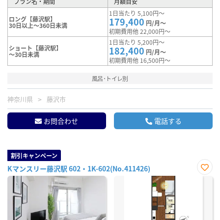
プラン名・期間
月額目安
1日当たり 5,100円～
ロング【藤沢駅】
179,400
円/月～
30日以上～360日未満
初期費用他 22,000円～
1日当たり 5,200円～
ショート【藤沢駅】
182,400
円/月～
～30日未満
初期費用他 16,500円～
風呂･トイレ別
神奈川県
藤沢市
お問合わせ
電話する
割引キャンペーン
Kマンスリー藤沢駅 602・1K-602(No.411426)
お気
に入
り登
録