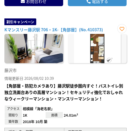
お問合わせ
電話する
割引キャンペーン
Kマンスリー藤沢駅 706・1K-【角部屋】(No.410373)
お気
に入
り登
録
藤沢市
情報更新日 2026/08/02 10:39
【角部屋・防犯カメラあり】藤沢駅徒歩圏内すぐ！バストイレ別
独立洗面台ありの高層マンション！セキュリティ強化でおしゃれ
なウィークリーマンション・マンスリーマンション！
アクセス
相模線「海老名駅」
間取り
1K
面積
24.01m²
築年数
2018年 10月 築