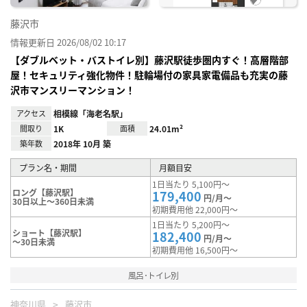
藤沢市
情報更新日 2026/08/02 10:17
【ダブルベット・バストイレ別】藤沢駅徒歩圏内すぐ！高層階部
屋！セキュリティ強化物件！駐輪場付の家具家電備品も充実の藤
沢市マンスリーマンション！
アクセス
相模線「海老名駅」
間取り
1K
面積
24.01m²
築年数
2018年 10月 築
プラン名・期間
月額目安
1日当たり 5,100円～
ロング【藤沢駅】
179,400
円/月～
30日以上～360日未満
初期費用他 22,000円～
1日当たり 5,200円～
ショート【藤沢駅】
182,400
円/月～
～30日未満
初期費用他 16,500円～
風呂･トイレ別
神奈川県
藤沢市