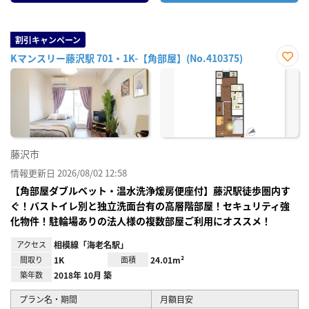
割引キャンペーン
Kマンスリー藤沢駅 701・1K-【角部屋】(No.410375)
お気
に入
り登
録
藤沢市
情報更新日 2026/08/02 12:58
【角部屋ダブルベット・温水洗浄煖房便座付】藤沢駅徒歩圏内す
ぐ！バストイレ別と独立洗面台有の高層階部屋！セキュリティ強
化物件！駐輪場ありの法人様の複数部屋ご利用にオススメ！
アクセス
相模線「海老名駅」
間取り
1K
面積
24.01m²
築年数
2018年 10月 築
プラン名・期間
月額目安