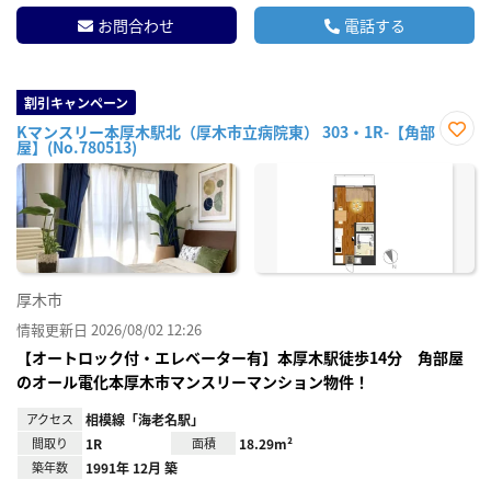
お問合わせ
電話する
割引キャンペーン
Kマンスリー本厚木駅北（厚木市立病院東） 303・1R-【角部
屋】(No.780513)
お気
に入
り登
録
厚木市
情報更新日 2026/08/02 12:26
【オートロック付・エレベーター有】本厚木駅徒歩14分 角部屋
のオール電化本厚木市マンスリーマンション物件！
アクセス
相模線「海老名駅」
間取り
1R
面積
18.29m²
築年数
1991年 12月 築