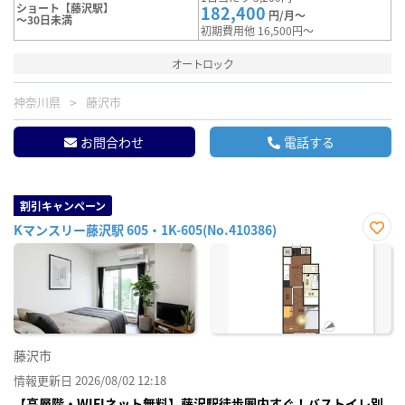
ショート【藤沢駅】
182,400
円/月～
～30日未満
初期費用他 16,500円～
オートロック
神奈川県
藤沢市
お問合わせ
電話する
割引キャンペーン
Kマンスリー藤沢駅 605・1K-605(No.410386)
お気
に入
り登
録
藤沢市
情報更新日 2026/08/02 12:18
【高層階・WIFIネット無料】藤沢駅徒歩圏内すぐ！バストイレ別