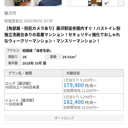
藤沢市
情報更新日 2026/08/02 10:39
【角部屋・防犯カメラあり】藤沢駅徒歩圏内すぐ！バストイレ別
独立洗面台ありの高層マンション！セキュリティ強化でおしゃれ
なウィークリーマンション・マンスリーマンション！
アクセス
相模線「海老名駅」
間取り
1K
面積
24.01m²
築年数
2018年 10月 築
プラン名・期間
月額目安
1日当たり 5,100円～
ロング【藤沢駅】
179,400
円/月～
30日以上～360日未満
初期費用他 22,000円～
1日当たり 5,200円～
ショート【藤沢駅】
182,400
円/月～
～30日未満
初期費用他 16,500円～
オートロック