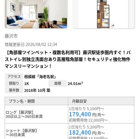
に入
り登
録
藤沢市
情報更新日 2026/08/02 12:34
【角部屋ツインベット・複数名利用可】藤沢駅徒歩圏内すぐ！バ
ストイレ別独立洗面台あり高層階角部屋！セキュリティ強化物件
マンスリーマンション！
アクセス
相模線「海老名駅」
間取り
1K
面積
24.01m²
築年数
2018年 10月 築
プラン名・期間
月額目安
1日当たり 5,100円～
ロング【藤沢駅】
179,400
円/月～
30日以上～360日未満
初期費用他 22,000円～
1日当たり 5,200円～
ショート【藤沢駅】
182,400
円/月～
～30日未満
初期費用他 16,500円～