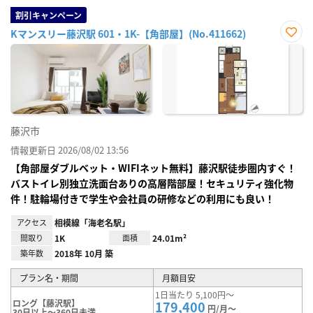
割引キャンペーン
Kマンスリー藤沢駅 601・1K-【角部屋】(No.411662)
お気
に入
り登
録
藤沢市
情報更新日 2026/08/02 13:56
【角部屋ダブルベット・WIFIネット無料】藤沢駅徒歩圏内すぐ！
バストイレ別独立洗面台ありの高層階部屋！セキュリティ強化物
件！駐輪場付きで学生や会社員の研修などの利用にも良い！
アクセス
相模線「海老名駅」
間取り
1K
面積
24.01m²
築年数
2018年 10月 築
プラン名・期間
月額目安
1日当たり 5,100円～
ロング【藤沢駅】
179,400
円/月～
30日以上～360日未満