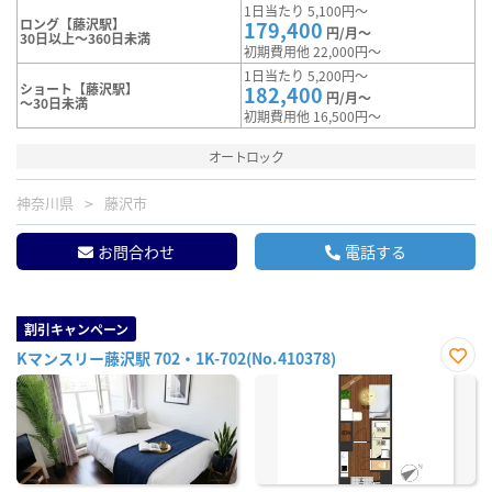
1日当たり 5,100円～
ロング【藤沢駅】
179,400
円/月～
30日以上～360日未満
初期費用他 22,000円～
1日当たり 5,200円～
ショート【藤沢駅】
182,400
円/月～
～30日未満
初期費用他 16,500円～
オートロック
神奈川県
藤沢市
お問合わせ
電話する
割引キャンペーン
Kマンスリー藤沢駅 702・1K-702(No.410378)
お気
に入
り登
録