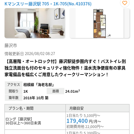
Kマンスリー藤沢駅 705・1K-705(No.410376)
お気
に入
り登
録
藤沢市
情報更新日 2026/08/02 08:27
【高層階・オートロック付】藤沢駅徒歩圏内すぐ！バストイレ別
独立洗面台も付のセキュリティ強化物件！温水洗浄便座有の家具
家電備品を幅広くご用意したウィークリーマンション！
アクセス
相模線「海老名駅」
間取り
1K
面積
24.01m²
築年数
2018年 10月 築
プラン名・期間
月額目安
1日当たり 5,100円～
ロング【藤沢駅】
179,400
円/月～
30日以上～360日未満
初期費用他 22,000円～
1日当たり 5,200円～