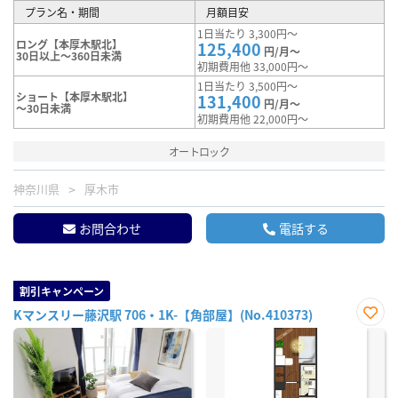
プラン名・期間
月額目安
1日当たり 3,300円～
ロング【本厚木駅北】
125,400
円/月～
30日以上～360日未満
初期費用他 33,000円～
1日当たり 3,500円～
ショート【本厚木駅北】
131,400
円/月～
～30日未満
初期費用他 22,000円～
オートロック
神奈川県
厚木市
お問合わせ
電話する
割引キャンペーン
Kマンスリー藤沢駅 706・1K-【角部屋】(No.410373)
お気
に入
り登
録