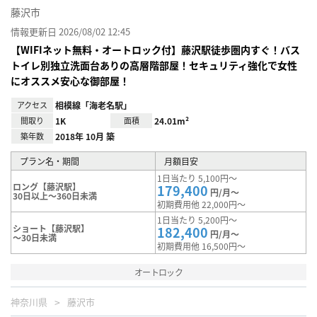
藤沢市
情報更新日 2026/08/02 12:45
【WIFIネット無料・オートロック付】藤沢駅徒歩圏内すぐ！バス
トイレ別独立洗面台ありの高層階部屋！セキュリティ強化で女性
にオススメ安心な御部屋！
アクセス
相模線「海老名駅」
間取り
1K
面積
24.01m²
築年数
2018年 10月 築
プラン名・期間
月額目安
1日当たり 5,100円～
ロング【藤沢駅】
179,400
円/月～
30日以上～360日未満
初期費用他 22,000円～
1日当たり 5,200円～
ショート【藤沢駅】
182,400
円/月～
～30日未満
初期費用他 16,500円～
オートロック
神奈川県
藤沢市