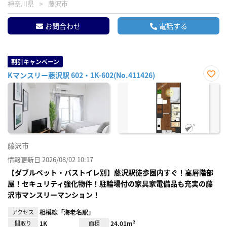
神奈川県
藤沢市
お問合わせ
電話する
割引キャンペーン
Kマンスリー藤沢駅 602・1K-602(No.411426)
お気
に入
り登
録
藤沢市
情報更新日 2026/08/02 10:17
【ダブルベット・バストイレ別】藤沢駅徒歩圏内すぐ！高層階部
屋！セキュリティ強化物件！駐輪場付の家具家電備品も充実の藤
沢市マンスリーマンション！
アクセス
相模線「海老名駅」
間取り
1K
面積
24.01m²