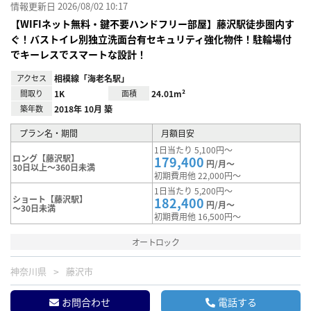
情報更新日 2026/08/02 10:17
【WIFIネット無料・鍵不要ハンドフリー部屋】藤沢駅徒歩圏内す
ぐ！バストイレ別独立洗面台有セキュリティ強化物件！駐輪場付
でキーレスでスマートな設計！
アクセス
相模線「海老名駅」
間取り
1K
面積
24.01m²
築年数
2018年 10月 築
プラン名・期間
月額目安
1日当たり 5,100円～
ロング【藤沢駅】
179,400
円/月～
30日以上～360日未満
初期費用他 22,000円～
1日当たり 5,200円～
ショート【藤沢駅】
182,400
円/月～
～30日未満
初期費用他 16,500円～
オートロック
神奈川県
藤沢市
お問合わせ
電話する