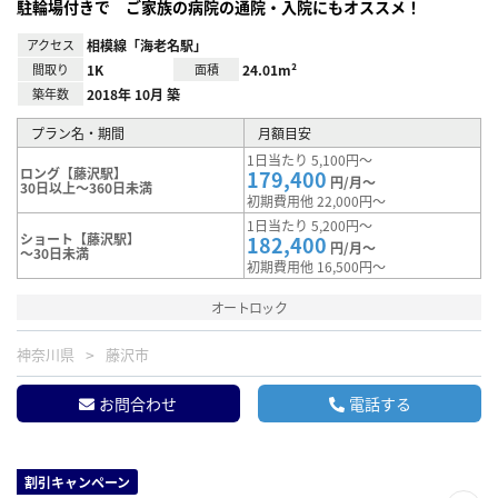
駐輪場付きで ご家族の病院の通院・入院にもオススメ！
アクセス
相模線「海老名駅」
間取り
1K
面積
24.01m²
築年数
2018年 10月 築
プラン名・期間
月額目安
1日当たり 5,100円～
ロング【藤沢駅】
179,400
円/月～
30日以上～360日未満
初期費用他 22,000円～
1日当たり 5,200円～
ショート【藤沢駅】
182,400
円/月～
～30日未満
初期費用他 16,500円～
オートロック
神奈川県
藤沢市
お問合わせ
電話する
割引キャンペーン