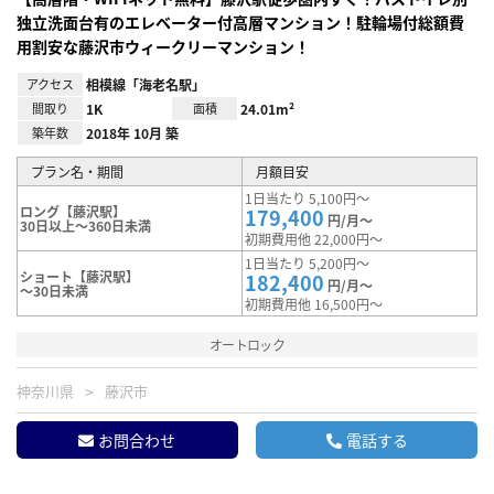
独立洗面台有のエレベーター付高層マンション！駐輪場付総額費
用割安な藤沢市ウィークリーマンション！
アクセス
相模線「海老名駅」
間取り
1K
面積
24.01m²
築年数
2018年 10月 築
プラン名・期間
月額目安
1日当たり 5,100円～
ロング【藤沢駅】
179,400
円/月～
30日以上～360日未満
初期費用他 22,000円～
1日当たり 5,200円～
ショート【藤沢駅】
182,400
円/月～
～30日未満
初期費用他 16,500円～
オートロック
神奈川県
藤沢市
お問合わせ
電話する