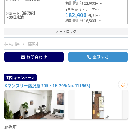
初期費用他 22,000円～
1日当たり 5,200円～
ショート【藤沢駅】
182,400
円/月～
～30日未満
初期費用他 16,500円～
オートロック
神奈川県
藤沢市
お問合わせ
電話する
割引キャンペーン
Kマンスリー藤沢駅 205・1K-205(No.411663)
お気
に入
り登
録
藤沢市