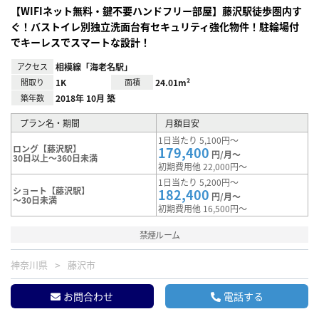
【WIFIネット無料・鍵不要ハンドフリー部屋】藤沢駅徒歩圏内す
ぐ！バストイレ別独立洗面台有セキュリティ強化物件！駐輪場付
でキーレスでスマートな設計！
アクセス
相模線「海老名駅」
間取り
1K
面積
24.01m²
築年数
2018年 10月 築
プラン名・期間
月額目安
1日当たり 5,100円～
ロング【藤沢駅】
179,400
円/月～
30日以上～360日未満
初期費用他 22,000円～
1日当たり 5,200円～
ショート【藤沢駅】
182,400
円/月～
～30日未満
初期費用他 16,500円～
禁煙ルーム
神奈川県
藤沢市
お問合わせ
電話する