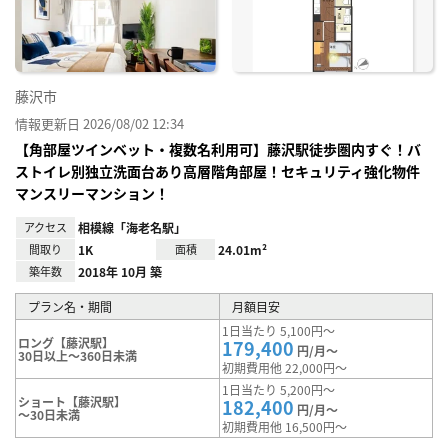
り登
録
藤沢市
情報更新日 2026/08/02 12:34
【角部屋ツインベット・複数名利用可】藤沢駅徒歩圏内すぐ！バ
ストイレ別独立洗面台あり高層階角部屋！セキュリティ強化物件
マンスリーマンション！
アクセス
相模線「海老名駅」
間取り
1K
面積
24.01m²
築年数
2018年 10月 築
プラン名・期間
月額目安
1日当たり 5,100円～
ロング【藤沢駅】
179,400
円/月～
30日以上～360日未満
初期費用他 22,000円～
1日当たり 5,200円～
ショート【藤沢駅】
182,400
円/月～
～30日未満
初期費用他 16,500円～