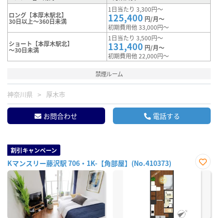
1日当たり 3,300円～
ロング【本厚木駅北】
125,400
円/月～
30日以上～360日未満
初期費用他 33,000円～
1日当たり 3,500円～
ショート【本厚木駅北】
131,400
円/月～
～30日未満
初期費用他 22,000円～
禁煙ルーム
神奈川県
厚木市
お問合わせ
電話する
割引キャンペーン
Kマンスリー藤沢駅 706・1K-【角部屋】(No.410373)
お気
に入
り登
録