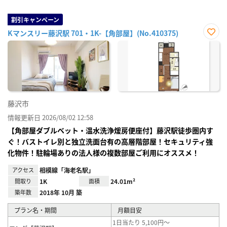
割引キャンペーン
Kマンスリー藤沢駅 701・1K-【角部屋】(No.410375)
お気
に入
り登
録
藤沢市
情報更新日 2026/08/02 12:58
【角部屋ダブルベット・温水洗浄煖房便座付】藤沢駅徒歩圏内す
ぐ！バストイレ別と独立洗面台有の高層階部屋！セキュリティ強
化物件！駐輪場ありの法人様の複数部屋ご利用にオススメ！
アクセス
相模線「海老名駅」
間取り
1K
面積
24.01m²
築年数
2018年 10月 築
プラン名・期間
月額目安
1日当たり 5,100円～