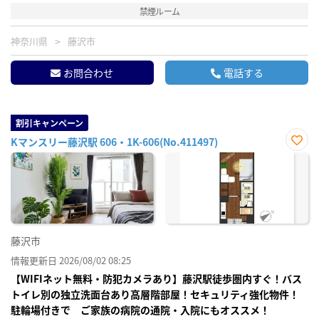
禁煙ルーム
神奈川県
藤沢市
お問合わせ
電話する
割引キャンペーン
Kマンスリー藤沢駅 606・1K-606(No.411497)
お気
に入
り登
録
藤沢市
情報更新日 2026/08/02 08:25
【WIFIネット無料・防犯カメラあり】藤沢駅徒歩圏内すぐ！バス
トイレ別の独立洗面台あり高層階部屋！セキュリティ強化物件！
駐輪場付きで ご家族の病院の通院・入院にもオススメ！