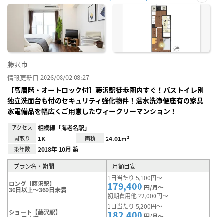
お気
に入
り登
録
藤沢市
情報更新日 2026/08/02 08:27
【高層階・オートロック付】藤沢駅徒歩圏内すぐ！バストイレ別
独立洗面台も付のセキュリティ強化物件！温水洗浄便座有の家具
家電備品を幅広くご用意したウィークリーマンション！
アクセス
相模線「海老名駅」
間取り
1K
面積
24.01m²
築年数
2018年 10月 築
プラン名・期間
月額目安
1日当たり 5,100円～
ロング【藤沢駅】
179,400
円/月～
30日以上～360日未満
初期費用他 22,000円～
1日当たり 5,200円～
ショート【藤沢駅】
182,400
円/月～