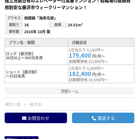
独立洗面台有のエレベーター付高層マンション！駐輪場付総額費
用割安な藤沢市ウィークリーマンション！
アクセス
相模線「海老名駅」
間取り
1K
面積
24.01m²
築年数
2018年 10月 築
プラン名・期間
月額目安
1日当たり 5,100円～
ロング【藤沢駅】
179,400
円/月～
30日以上～360日未満
初期費用他 22,000円～
1日当たり 5,200円～
ショート【藤沢駅】
182,400
円/月～
～30日未満
初期費用他 16,500円～
禁煙ルーム
神奈川県
藤沢市
お問合わせ
電話する