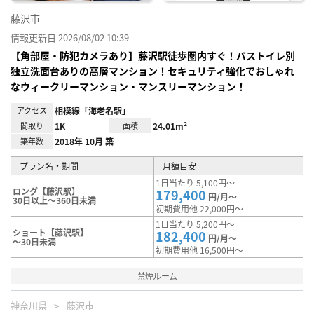
藤沢市
情報更新日 2026/08/02 10:39
【角部屋・防犯カメラあり】藤沢駅徒歩圏内すぐ！バストイレ別
独立洗面台ありの高層マンション！セキュリティ強化でおしゃれ
なウィークリーマンション・マンスリーマンション！
アクセス
相模線「海老名駅」
間取り
1K
面積
24.01m²
築年数
2018年 10月 築
プラン名・期間
月額目安
1日当たり 5,100円～
ロング【藤沢駅】
179,400
円/月～
30日以上～360日未満
初期費用他 22,000円～
1日当たり 5,200円～
ショート【藤沢駅】
182,400
円/月～
～30日未満
初期費用他 16,500円～
禁煙ルーム
神奈川県
藤沢市