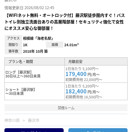
情報更新日 2026/08/02 12:45
【WIFIネット無料・オートロック付】藤沢駅徒歩圏内すぐ！バス
トイレ別独立洗面台ありの高層階部屋！セキュリティ強化で女性
にオススメ安心な御部屋！
アクセス
相模線「海老名駅」
間取り
1K
面積
24.01m²
築年数
2018年 10月 築
プラン名・期間
月額目安
1日当たり 5,100円～
ロング【藤沢駅】
179,400
円/月～
30日以上～360日未満
初期費用他 22,000円～
1日当たり 5,200円～
ショート【藤沢駅】
182,400
円/月～
～30日未満
初期費用他 16,500円～
禁煙ルーム
神奈川県
藤沢市