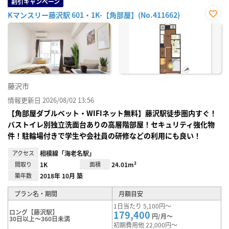
割引キャンペーン
Kマンスリー藤沢駅 601・1K-【角部屋】(No.411662)
お気
に入
り登
録
藤沢市
情報更新日 2026/08/02 13:56
【角部屋ダブルベット・WIFIネット無料】藤沢駅徒歩圏内すぐ！
バストイレ別独立洗面台ありの高層階部屋！セキュリティ強化物
件！駐輪場付きで学生や会社員の研修などの利用にも良い！
アクセス
相模線「海老名駅」
間取り
1K
面積
24.01m²
築年数
2018年 10月 築
プラン名・期間
月額目安
1日当たり 5,100円～
ロング【藤沢駅】
179,400
円/月～
30日以上～360日未満
初期費用他 22,000円～