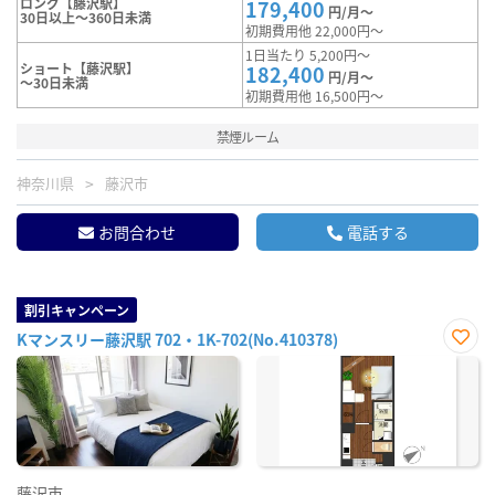
ロング【藤沢駅】
179,400
円/月～
30日以上～360日未満
初期費用他 22,000円～
1日当たり 5,200円～
ショート【藤沢駅】
182,400
円/月～
～30日未満
初期費用他 16,500円～
禁煙ルーム
神奈川県
藤沢市
お問合わせ
電話する
割引キャンペーン
Kマンスリー藤沢駅 702・1K-702(No.410378)
お気
に入
り登
録
藤沢市