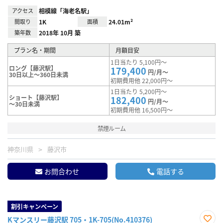
アクセス
相模線「海老名駅」
間取り
1K
面積
24.01m²
築年数
2018年 10月 築
プラン名・期間
月額目安
1日当たり 5,100円～
ロング【藤沢駅】
179,400
円/月～
30日以上～360日未満
初期費用他 22,000円～
1日当たり 5,200円～
ショート【藤沢駅】
182,400
円/月～
～30日未満
初期費用他 16,500円～
禁煙ルーム
神奈川県
藤沢市
お問合わせ
電話する
割引キャンペーン
Kマンスリー藤沢駅 705・1K-705(No.410376)