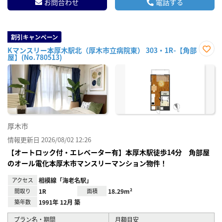
お問合わせ
電話する
割引キャンペーン
Kマンスリー本厚木駅北（厚木市立病院東） 303・1R-【角部
屋】(No.780513)
お気
に入
り登
録
厚木市
情報更新日 2026/08/02 12:26
【オートロック付・エレベーター有】本厚木駅徒歩14分 角部屋
のオール電化本厚木市マンスリーマンション物件！
アクセス
相模線「海老名駅」
間取り
1R
面積
18.29m²
築年数
1991年 12月 築
プラン名・期間
月額目安