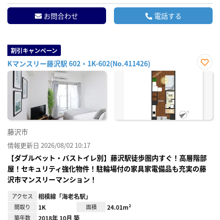
お問合わせ
電話する
割引キャンペーン
Kマンスリー藤沢駅 602・1K-602(No.411426)
お気
に入
り登
録
藤沢市
情報更新日 2026/08/02 10:17
【ダブルベット・バストイレ別】藤沢駅徒歩圏内すぐ！高層階部
屋！セキュリティ強化物件！駐輪場付の家具家電備品も充実の藤
沢市マンスリーマンション！
アクセス
相模線「海老名駅」
間取り
1K
面積
24.01m²
築年数
2018年 10月 築