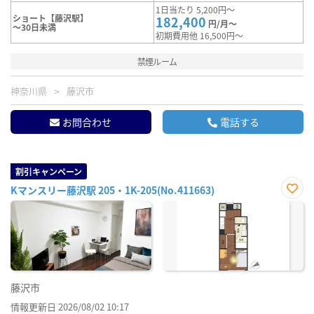
1日当たり 5,200円～
ショート【藤沢駅】
182,400
円/月～
～30日未満
初期費用他 16,500円～
禁煙ルーム
神奈川県
藤沢市
お問合わせ
電話する
割引キャンペーン
Kマンスリー藤沢駅 205・1K-205(No.411663)
お気
に入
り登
録
藤沢市
情報更新日 2026/08/02 10:17