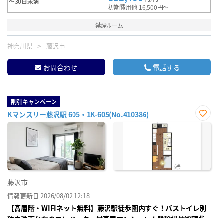
～30日未満
初期費用他 16,500円～
禁煙ルーム
神奈川県
藤沢市
お問合わせ
電話する
割引キャンペーン
Kマンスリー藤沢駅 605・1K-605(No.410386)
お気
に入
り登
録
藤沢市
情報更新日 2026/08/02 12:18
【高層階・WIFIネット無料】藤沢駅徒歩圏内すぐ！バストイレ別